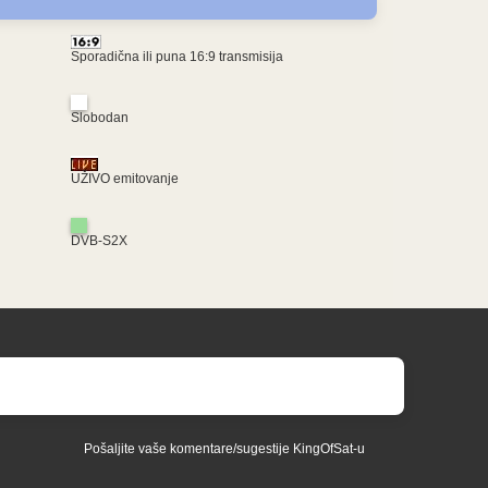
Sporadična ili puna 16:9 transmisija
Slobodan
UŽIVO emitovanje
DVB-S2X
Pošaljite vaše komentare/sugestije KingOfSat-u