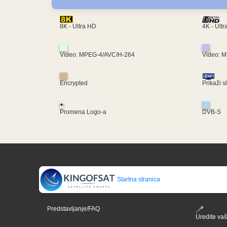
4K - Ult
8K - Ultra HD
Video: MPEG-4/AVC/H-264
Video: 
Encrypted
Prikaži s
+
Promena Logo-a
DVB-S
Startna stranica
Predstavljanje/FAQ
Uredite vaš 