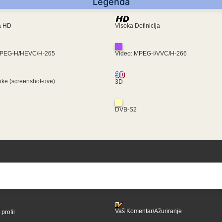
Legenda
ra HD
Visoka Definicija
MPEG-H/HEVC/H-265
Video: MPEG-I/VVC/H-266
like (screenshot-ove)
3D
DVB-S2
Vaš Komentar/Ažuriranje
profil