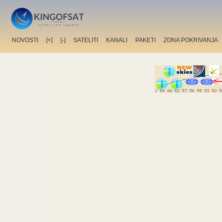
NOVOSTI
[+]
[-]
SATELITI
KANALI
PAKETI
ZONA POKRIVANJA