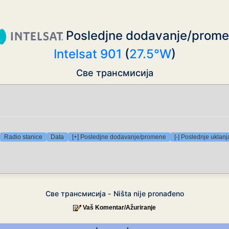
Posledjne dodavanje/prom
Intelsat 901
(
27.5°W
)
Све трансмисија
Radio stanice
Data
[+] Posledjne dodavanje/promene
[-] Poslednje uklanj
Све трансмисија - Ništa nije pronađeno
Vaš Komentar/Ažuriranje