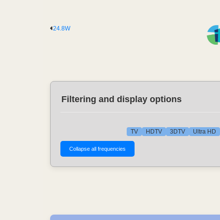
24.8W
Filtering and display options
TV
HDTV
3DTV
Ultra HD