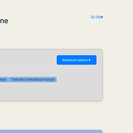
30.0W
ene
Advanced options
▼
anje
Trenutno nekodirani kanali