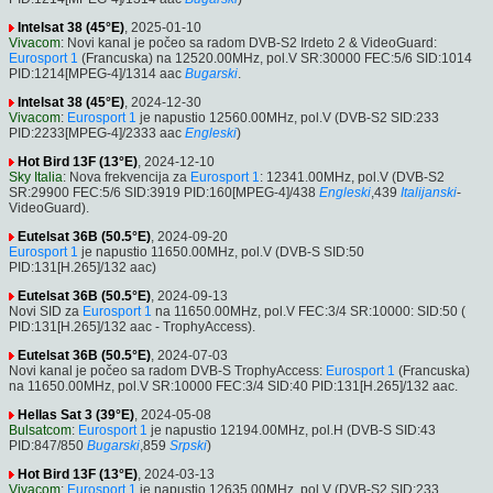
Intelsat 38 (45°E)
, 2025-01-10
Vivacom
: Novi kanal je počeo sa radom DVB-S2 Irdeto 2 & VideoGuard:
Eurosport 1
(Francuska) na 12520.00MHz, pol.V SR:30000 FEC:5/6 SID:1014
PID:1214[MPEG-4]/1314 aac
Bugarski
.
Intelsat 38 (45°E)
, 2024-12-30
Vivacom
:
Eurosport 1
je napustio 12560.00MHz, pol.V (DVB-S2 SID:233
PID:2233[MPEG-4]/2333 aac
Engleski
)
Hot Bird 13F (13°E)
, 2024-12-10
Sky Italia
: Nova frekvencija za
Eurosport 1
: 12341.00MHz, pol.V (DVB-S2
SR:29900 FEC:5/6 SID:3919 PID:160[MPEG-4]/438
Engleski
,439
Italijanski
-
VideoGuard).
Eutelsat 36B (50.5°E)
, 2024-09-20
Eurosport 1
je napustio 11650.00MHz, pol.V (DVB-S SID:50
PID:131[H.265]/132 aac)
Eutelsat 36B (50.5°E)
, 2024-09-13
Novi SID za
Eurosport 1
na 11650.00MHz, pol.V FEC:3/4 SR:10000: SID:50 (
PID:131[H.265]/132 aac - TrophyAccess).
Eutelsat 36B (50.5°E)
, 2024-07-03
Novi kanal je počeo sa radom DVB-S TrophyAccess:
Eurosport 1
(Francuska)
na 11650.00MHz, pol.V SR:10000 FEC:3/4 SID:40 PID:131[H.265]/132 aac.
Hellas Sat 3 (39°E)
, 2024-05-08
Bulsatcom
:
Eurosport 1
je napustio 12194.00MHz, pol.H (DVB-S SID:43
PID:847/850
Bugarski
,859
Srpski
)
Hot Bird 13F (13°E)
, 2024-03-13
Vivacom
:
Eurosport 1
je napustio 12635.00MHz, pol.V (DVB-S2 SID:233