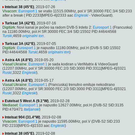
Intelsat 38 (45°E)
, 2019-07-26
Vivacom
:
Eurosport 1
se vratio 11515.00MHz, pol.V SR:30000 FEC:3/4 SID:233
after a break ( PID:2233[MPEG-4]/2333 aac
Engleski
- VideoGuard).
Turksat 3A (42°E)
, 2019-07-16
Digitürk
: Novi kanal je počeo sa radom DVB-S Irdeto 2:
Eurosport 1
(Francuska)
na 11180.00MHz, pol.H SR:30000 FEC:3/4 SID:15502 PID:4464/4568
Turski
,4659
originalni ton
.
Turksat 3A (42°E)
, 2019-07-05
Digitürk
:
Eurosport 1
je napustio 11180.00MHz, pol.H (DVB-S SID:15502
PID:4464/4568
Turski
,4659
originalni ton
)
Astra 4A (4.8°E)
, 2019-05-20
Viasat Ukraine
:
Eurosport 1
je sada kodiran u VeriMatrix & VideoGuard
(12207.00MHz, pol.V SR:30000 FEC:2/3 SID:3000 PID:3311[MPEG-4]/3321
Ruski
,3322
Engleski
).
Astra 4A (4.8°E)
, 2019-05-17
Viasat Ukraine
:
Eurosport 1
(Francuska) trenutno emituje nekodirano
(12207.00MHz, pol.V SR:30000 FEC:2/3 SID:3000 PID:3311[MPEG-4]/3321
Ruski
,3322
Engleski
).
Eutelsat 5 West A (9.1°W)
, 2019-02-28
Mediaset
:
Eurosport 1
je napustio 12627.00MHz, pol.H (DVB-S2 SID:3135
PID:470/471
Italijanski
)
Intelsat 904 (31.4°W)
, 2019-02-08
Vivacom
:
Eurosport 1
je napustio 11595.00MHz, pol.V (DVB-S2 SID:233
PID:2233[MPEG-4]/2333 aac
Engleski
)
Intelsat 38 (45°E)
, 2019-02-08