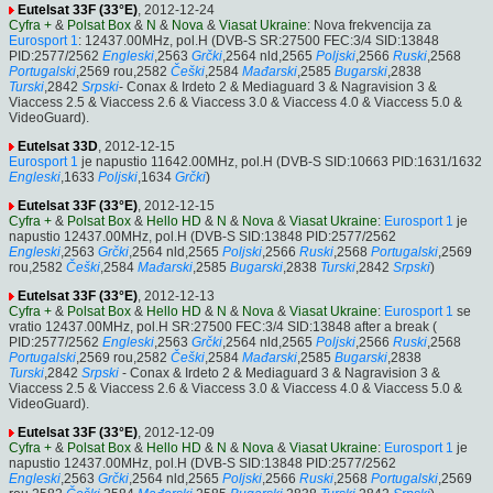
Eutelsat 33F (33°E)
, 2012-12-24
Cyfra +
&
Polsat Box
&
N
&
Nova
&
Viasat Ukraine
: Nova frekvencija za
Eurosport 1
: 12437.00MHz, pol.H (DVB-S SR:27500 FEC:3/4 SID:13848
PID:2577/2562
Engleski
,2563
Grčki
,2564 nld,2565
Poljski
,2566
Ruski
,2568
Portugalski
,2569 rou,2582
Češki
,2584
Mađarski
,2585
Bugarski
,2838
Turski
,2842
Srpski
- Conax & Irdeto 2 & Mediaguard 3 & Nagravision 3 &
Viaccess 2.5 & Viaccess 2.6 & Viaccess 3.0 & Viaccess 4.0 & Viaccess 5.0 &
VideoGuard).
Eutelsat 33D
, 2012-12-15
Eurosport 1
je napustio 11642.00MHz, pol.H (DVB-S SID:10663 PID:1631/1632
Engleski
,1633
Poljski
,1634
Grčki
)
Eutelsat 33F (33°E)
, 2012-12-15
Cyfra +
&
Polsat Box
&
Hello HD
&
N
&
Nova
&
Viasat Ukraine
:
Eurosport 1
je
napustio 12437.00MHz, pol.H (DVB-S SID:13848 PID:2577/2562
Engleski
,2563
Grčki
,2564 nld,2565
Poljski
,2566
Ruski
,2568
Portugalski
,2569
rou,2582
Češki
,2584
Mađarski
,2585
Bugarski
,2838
Turski
,2842
Srpski
)
Eutelsat 33F (33°E)
, 2012-12-13
Cyfra +
&
Polsat Box
&
Hello HD
&
N
&
Nova
&
Viasat Ukraine
:
Eurosport 1
se
vratio 12437.00MHz, pol.H SR:27500 FEC:3/4 SID:13848 after a break (
PID:2577/2562
Engleski
,2563
Grčki
,2564 nld,2565
Poljski
,2566
Ruski
,2568
Portugalski
,2569 rou,2582
Češki
,2584
Mađarski
,2585
Bugarski
,2838
Turski
,2842
Srpski
- Conax & Irdeto 2 & Mediaguard 3 & Nagravision 3 &
Viaccess 2.5 & Viaccess 2.6 & Viaccess 3.0 & Viaccess 4.0 & Viaccess 5.0 &
VideoGuard).
Eutelsat 33F (33°E)
, 2012-12-09
Cyfra +
&
Polsat Box
&
Hello HD
&
N
&
Nova
&
Viasat Ukraine
:
Eurosport 1
je
napustio 12437.00MHz, pol.H (DVB-S SID:13848 PID:2577/2562
Engleski
,2563
Grčki
,2564 nld,2565
Poljski
,2566
Ruski
,2568
Portugalski
,2569