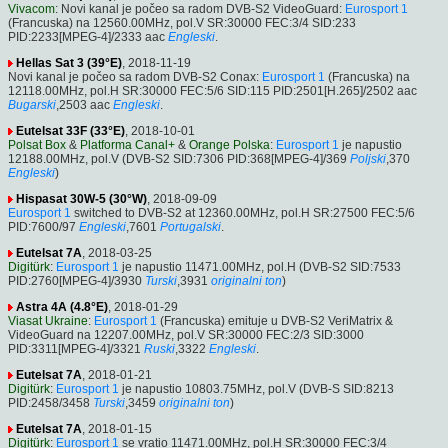
Vivacom
: Novi kanal je počeo sa radom DVB-S2 VideoGuard:
Eurosport 1
(Francuska) na 12560.00MHz, pol.V SR:30000 FEC:3/4 SID:233
PID:2233[MPEG-4]/2333 aac
Engleski
.
Hellas Sat 3 (39°E)
, 2018-11-19
Novi kanal je počeo sa radom DVB-S2 Conax:
Eurosport 1
(Francuska) na
12118.00MHz, pol.H SR:30000 FEC:5/6 SID:115 PID:2501[H.265]/2502 aac
Bugarski
,2503 aac
Engleski
.
Eutelsat 33F (33°E)
, 2018-10-01
Polsat Box
&
Platforma Canal+
&
Orange Polska
:
Eurosport 1
je napustio
12188.00MHz, pol.V (DVB-S2 SID:7306 PID:368[MPEG-4]/369
Poljski
,370
Engleski
)
Hispasat 30W-5 (30°W)
, 2018-09-09
Eurosport 1
switched to DVB-S2 at 12360.00MHz, pol.H SR:27500 FEC:5/6
PID:7600/97
Engleski
,7601
Portugalski
.
Eutelsat 7A
, 2018-03-25
Digitürk
:
Eurosport 1
je napustio 11471.00MHz, pol.H (DVB-S2 SID:7533
PID:2760[MPEG-4]/3930
Turski
,3931
originalni ton
)
Astra 4A (4.8°E)
, 2018-01-29
Viasat Ukraine
:
Eurosport 1
(Francuska) emituje u DVB-S2 VeriMatrix &
VideoGuard na 12207.00MHz, pol.V SR:30000 FEC:2/3 SID:3000
PID:3311[MPEG-4]/3321
Ruski
,3322
Engleski
.
Eutelsat 7A
, 2018-01-21
Digitürk
:
Eurosport 1
je napustio 10803.75MHz, pol.V (DVB-S SID:8213
PID:2458/3458
Turski
,3459
originalni ton
)
Eutelsat 7A
, 2018-01-15
Digitürk
:
Eurosport 1
se vratio 11471.00MHz, pol.H SR:30000 FEC:3/4