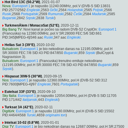
Hot Bird 13C (50.2°W)
, 2021-01-07
Nova
:
Eurosport 1
je napustio 11240.00MHz, pol.V (DVB-S SID:13831
PID:2577/2562
Engleski
,2563
Grčki
,2564
Holandski
,2565
Poljski
,2566
Ruski
,2568
Portugalski
,2569
Rumunski
,2582
Češki
,2584
Mađarski
,2585
Bugarski
,2842
Srpski
,2838
Turski
)
TurkmenÄlem / MonacoSat (52°E)
, 2020-12-11
Big Bang TV
: Novi kanal je počeo sa radom DVB-S2 CryptOn:
Eurosport 1
(Francuska) na 12380.00MHz, pol.V SR:28000 FEC:5/6 SID:661
PID:345[MPEG-4]/346 aac
Ruski
,347 aac
Engleski
.
Hellas Sat 3 (39°E)
, 2020-10-02
Bulsatcom
:
Eurosport 1
je bio nekodiran danas na 12195.00MHz, pol.H
SR:30000 FEC:7/8 SID:43 PID:847/850
Bugarski
,859
Srpski
(BulCrypt &
Nagravision 3).
Bulsatcom
:
Eurosport 1
(Francuska) trenutno emituje nekodirano
(12195.00MHz, pol.H SR:30000 FEC:7/8 SID:43 PID:847/850
Bugarski
,859
Srpski
).
Hispasat 30W-5 (30°W)
, 2020-09-15
Nos
:
Eurosport 1
je napustio 12360.00MHz, pol.H (DVB-S2 SID:312
PID:7600[MPEG-4]/97
Engleski
,7601
Portugalski
)
Eutelsat 33F (33°E)
, 2020-09-10
Sky Italia
:
Eurosport 1
je napustio 12054.00MHz, pol.H (DVB-S SID:11705
PID:171/442
Italijanski
,443
Engleski
)
Turksat 3A (42°E)
, 2020-02-11
Digitürk
:
Eurosport 1
je napustio 11180.00MHz, pol.H (DVB-S SID:15502
PID:4464/4568
Turski
,4659
originalni ton
)
Intelsat 10-02 (0.8°W)
, 2020-01-01
Digi TV
:
Eurosport 1
je bio nekodiran danas na 12687.00MHz, pol.H SR:27500