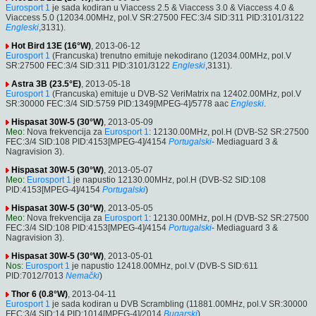
Eurosport 1
je sada kodiran u Viaccess 2.5 & Viaccess 3.0 & Viaccess 4.0 &
Viaccess 5.0 (12034.00MHz, pol.V SR:27500 FEC:3/4 SID:311 PID:3101/3122
Engleski
,3131).
Hot Bird 13E (16°W)
, 2013-06-12
Eurosport 1
(Francuska) trenutno emituje nekodirano (12034.00MHz, pol.V
SR:27500 FEC:3/4 SID:311 PID:3101/3122
Engleski
,3131).
Astra 3B (23.5°E)
, 2013-05-18
Eurosport 1
(Francuska) emituje u DVB-S2 VeriMatrix na 12402.00MHz, pol.V
SR:30000 FEC:3/4 SID:5759 PID:1349[MPEG-4]/5778 aac
Engleski
.
Hispasat 30W-5 (30°W)
, 2013-05-09
Meo
: Nova frekvencija za
Eurosport 1
: 12130.00MHz, pol.H (DVB-S2 SR:27500
FEC:3/4 SID:108 PID:4153[MPEG-4]/4154
Portugalski
- Mediaguard 3 &
Nagravision 3).
Hispasat 30W-5 (30°W)
, 2013-05-07
Meo
:
Eurosport 1
je napustio 12130.00MHz, pol.H (DVB-S2 SID:108
PID:4153[MPEG-4]/4154
Portugalski
)
Hispasat 30W-5 (30°W)
, 2013-05-05
Meo
: Nova frekvencija za
Eurosport 1
: 12130.00MHz, pol.H (DVB-S2 SR:27500
FEC:3/4 SID:108 PID:4153[MPEG-4]/4154
Portugalski
- Mediaguard 3 &
Nagravision 3).
Hispasat 30W-5 (30°W)
, 2013-05-01
Nos
:
Eurosport 1
je napustio 12418.00MHz, pol.V (DVB-S SID:611
PID:7012/7013
Nemački
)
Thor 6 (0.8°W)
, 2013-04-11
Eurosport 1
je sada kodiran u DVB Scrambling (11881.00MHz, pol.V SR:30000
FEC:3/4 SID:14 PID:1014[MPEG-4]/2014
Bugarski
).