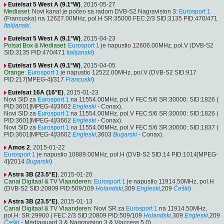
Eutelsat 5 West A (9.1°W)
, 2015-05-27
Mediaset
: Novi kanal je počeo sa radom DVB-S2 Nagravision 3:
Eurosport 1
(Francuska) na 12627.00MHz, pol.H SR:35000 FEC:2/3 SID:3135 PID:470/471
Italijanski
.
Eutelsat 5 West A (9.1°W)
, 2015-04-23
Polsat Box
&
Mediaset
:
Eurosport 1
je napustio 12606.00MHz, pol.V (DVB-S2
SID:3135 PID:470/471
Italijanski
)
Eutelsat 5 West A (9.1°W)
, 2015-04-05
Orange
:
Eurosport 1
je napustio 12522.00MHz, pol.V (DVB-S2 SID:917
PID:217[MPEG-4]/317
Francuski
)
Eutelsat 16A (16°E)
, 2015-01-23
Novi SID za
Eurosport 1
na 11554.00MHz, pol.V FEC:5/6 SR:30000: SID:1826 (
PID:3601[MPEG-4]/3602
Engleski
- Conax).
Novi SID za
Eurosport 1
na 11554.00MHz, pol.V FEC:5/6 SR:30000: SID:1826 (
PID:3601[MPEG-4]/3602
Engleski
- Conax).
Novi SID za
Eurosport 1
na 11554.00MHz, pol.V FEC:5/6 SR:30000: SID:1837 (
PID:3601[MPEG-4]/3602
Engleski
,3603
Bugarski
- Conax).
Amos 2
, 2015-01-22
Eurosport 1
je napustio 10889.00MHz, pol.H (DVB-S2 SID:14 PID:1014[MPEG-
4]/2014
Bugarski
)
Astra 3B (23.5°E)
, 2015-01-20
Canal Digitaal
&
TV Vlaanderen
:
Eurosport 1
je napustio 11914.50MHz, pol.H
(DVB-S2 SID:20809 PID:509/109
Holandski
,309
Engleski
,209
Češki
)
Astra 3B (23.5°E)
, 2015-01-13
Canal Digitaal
&
TV Vlaanderen
: Novi SR za
Eurosport 1
na 11914.50MHz,
pol.H: SR:29900 ( FEC:2/3 SID:20809 PID:509/109
Holandski
,309
Engleski
,209
Češki
- Mediaguard 3 & Nagravision 3 & Viaccess 5.0).