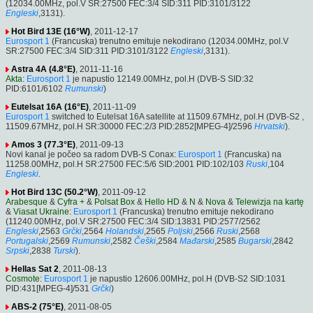
(12034.00MHz, pol.V SR:27500 FEC:3/4 SID:311 PID:3101/3122
Engleski
,3131).
Hot Bird 13E (16°W)
, 2011-12-17
Eurosport 1
(Francuska) trenutno emituje nekodirano (12034.00MHz, pol.V
SR:27500 FEC:3/4 SID:311 PID:3101/3122
Engleski
,3131).
Astra 4A (4.8°E)
, 2011-11-16
Akta
:
Eurosport 1
je napustio 12149.00MHz, pol.H (DVB-S SID:32
PID:6101/6102
Rumunski
)
Eutelsat 16A (16°E)
, 2011-11-09
Eurosport 1
switched to Eutelsat 16A satellite at 11509.67MHz, pol.H (DVB-S2 ,
11509.67MHz, pol.H SR:30000 FEC:2/3 PID:2852[MPEG-4]/2596
Hrvatski
).
Amos 3 (77.3°E)
, 2011-09-13
Novi kanal je počeo sa radom DVB-S Conax:
Eurosport 1
(Francuska) na
11258.00MHz, pol.H SR:27500 FEC:5/6 SID:2001 PID:102/103
Ruski
,104
Engleski
.
Hot Bird 13C (50.2°W)
, 2011-09-12
Arabesque
&
Cyfra +
&
Polsat Box
&
Hello HD
&
N
&
Nova
&
Telewizja na kartę
&
Viasat Ukraine
:
Eurosport 1
(Francuska) trenutno emituje nekodirano
(11240.00MHz, pol.V SR:27500 FEC:3/4 SID:13831 PID:2577/2562
Engleski
,2563
Grčki
,2564
Holandski
,2565
Poljski
,2566
Ruski
,2568
Portugalski
,2569
Rumunski
,2582
Češki
,2584
Mađarski
,2585
Bugarski
,2842
Srpski
,2838
Turski
).
Hellas Sat 2
, 2011-08-13
Cosmote
:
Eurosport 1
je napustio 12606.00MHz, pol.H (DVB-S2 SID:1031
PID:431[MPEG-4]/531
Grčki
)
ABS-2 (75°E)
, 2011-08-05