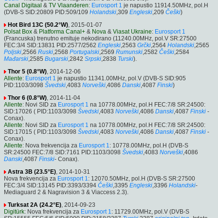
Canal Digitaal
&
TV Vlaanderen
:
Eurosport 1
je napustio 11914.50MHz, pol.H
(DVB-S SID:20809 PID:509/109
Holandski
,309
Engleski
,209
Češki
)
Hot Bird 13C (50.2°W)
, 2015-01-07
Polsat Box
&
Platforma Canal+
&
Nova
&
Viasat Ukraine
:
Eurosport 1
(Francuska) trenutno emituje nekodirano (11240.00MHz, pol.V SR:27500
FEC:3/4 SID:13831 PID:2577/2562
Engleski
,2563
Grčki
,2564
Holandski
,2565
Poljski
,2566
Ruski
,2568
Portugalski
,2569
Rumunski
,2582
Češki
,2584
Mađarski
,2585
Bugarski
,2842
Srpski
,2838
Turski
).
Thor 5 (0.8°W)
, 2014-12-06
Allente
:
Eurosport 1
je napustio 11341.00MHz, pol.V (DVB-S SID:905
PID:1103/3098
Švedski
,4083
Norveški
,4086
Danski
,4087
Finski
)
Thor 6 (0.8°W)
, 2014-11-04
Allente
: Novi SID za
Eurosport 1
na 10778.00MHz, pol.H FEC:7/8 SR:24500:
SID:17026 ( PID:1103/3098
Švedski
,4083
Norveški
,4086
Danski
,4087
Finski
-
Conax).
Allente
: Novi SID za
Eurosport 1
na 10778.00MHz, pol.H FEC:7/8 SR:24500:
SID:17015 ( PID:1103/3098
Švedski
,4083
Norveški
,4086
Danski
,4087
Finski
-
Conax).
Allente
: Nova frekvencija za
Eurosport 1
: 10778.00MHz, pol.H (DVB-S
SR:24500 FEC:7/8 SID:7161 PID:1103/3098
Švedski
,4083
Norveški
,4086
Danski
,4087
Finski
- Conax).
Astra 3B (23.5°E)
, 2014-10-31
Nova frekvencija za
Eurosport 1
: 12070.50MHz, pol.H (DVB-S SR:27500
FEC:3/4 SID:13145 PID:3393/3394
Češki
,3395
Engleski
,3396
Holandski
-
Mediaguard 2 & Nagravision 3 & Viaccess 2.3).
Turksat 2A (24.2°E)
, 2014-09-23
Digitürk
: Nova frekvencija za
Eurosport 1
: 11729.00MHz, pol.V (DVB-S