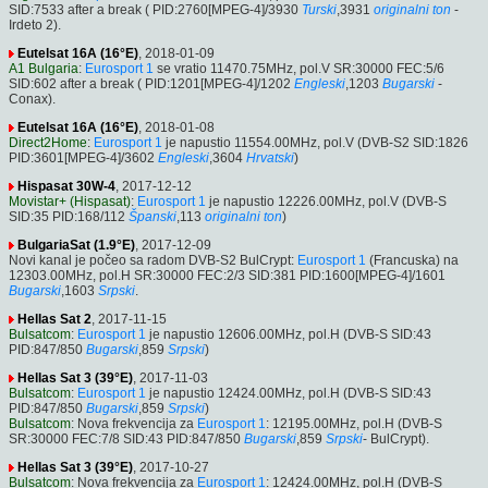
SID:7533 after a break ( PID:2760[MPEG-4]/3930
Turski
,3931
originalni ton
-
Irdeto 2).
Eutelsat 16A (16°E)
, 2018-01-09
A1 Bulgaria
:
Eurosport 1
se vratio 11470.75MHz, pol.V SR:30000 FEC:5/6
SID:602 after a break ( PID:1201[MPEG-4]/1202
Engleski
,1203
Bugarski
-
Conax).
Eutelsat 16A (16°E)
, 2018-01-08
Direct2Home
:
Eurosport 1
je napustio 11554.00MHz, pol.V (DVB-S2 SID:1826
PID:3601[MPEG-4]/3602
Engleski
,3604
Hrvatski
)
Hispasat 30W-4
, 2017-12-12
Movistar+ (Hispasat)
:
Eurosport 1
je napustio 12226.00MHz, pol.V (DVB-S
SID:35 PID:168/112
Španski
,113
originalni ton
)
BulgariaSat (1.9°E)
, 2017-12-09
Novi kanal je počeo sa radom DVB-S2 BulCrypt:
Eurosport 1
(Francuska) na
12303.00MHz, pol.H SR:30000 FEC:2/3 SID:381 PID:1600[MPEG-4]/1601
Bugarski
,1603
Srpski
.
Hellas Sat 2
, 2017-11-15
Bulsatcom
:
Eurosport 1
je napustio 12606.00MHz, pol.H (DVB-S SID:43
PID:847/850
Bugarski
,859
Srpski
)
Hellas Sat 3 (39°E)
, 2017-11-03
Bulsatcom
:
Eurosport 1
je napustio 12424.00MHz, pol.H (DVB-S SID:43
PID:847/850
Bugarski
,859
Srpski
)
Bulsatcom
: Nova frekvencija za
Eurosport 1
: 12195.00MHz, pol.H (DVB-S
SR:30000 FEC:7/8 SID:43 PID:847/850
Bugarski
,859
Srpski
- BulCrypt).
Hellas Sat 3 (39°E)
, 2017-10-27
Bulsatcom
: Nova frekvencija za
Eurosport 1
: 12424.00MHz, pol.H (DVB-S