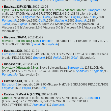
rou,2582
Češki
,2584
Mađarski
,2585
Bugarski
,2838
Turski
,2842
Srpski
)
Eutelsat 33F (33°E)
, 2012-12-08
Cyfra +
&
Polsat Box
&
Hello HD
&
N
&
Nova
&
Viasat Ukraine
:
Eurosport 1
se
vratio 12437.00MHz, pol.H SR:27500 FEC:3/4 SID:13848 after a break (
PID:2577/2562
Engleski
,2563
Grčki
,2564 nld,2565
Poljski
,2566
Ruski
,2568
Portugalski
,2569 rou,2582
Češki
,2584
Mađarski
,2585
Bugarski
,2838
Turski
,2842
Srpski
- Conax & Irdeto 2 & Mediaguard 3 & Nagravision 3 &
Viaccess 2.5 & Viaccess 2.6 & Viaccess 3.0 & Viaccess 4.0 & Viaccess 5.0 &
VideoGuard).
Hispasat 30W-4
, 2012-11-29
Movistar+ (Hispasat)
&
Nos
:
Eurosport 1
je napustio 12149.00MHz, pol.V (DVB-
S SID:60 PID:164/96
Španski
,97
Engleski
)
Eutelsat 33D
, 2012-11-21
Eurosport 1
se vratio 11642.00MHz, pol.H SR:27500 FEC:3/4 SID:10663 after a
break ( PID:1631/1632
Engleski
,1633
Poljski
,1634
Grčki
- Slobodan).
Hispasat 1C
, 2012-11-21
Movistar+ (Hispasat)
&
Nos
: Nova frekvencija za
Eurosport 1
: 11731.00MHz,
pol.V (DVB-S SR:27500 FEC:3/4 SID:3010 PID:164/96
Španski
,97
Engleski
,98
Portugalski
- Nagravision 3).
Eutelsat 33D
, 2012-11-20
Eurosport 1
je napustio 11642.00MHz, pol.H (DVB-S SID:10663 PID:1631/1632
Engleski
,1633
Poljski
,1634
Grčki
)
Eutelsat 5 West A (9.1°W)
, 2012-11-19
Orange
: Novi kanal je počeo sa radom DVB-S2 Viaccess 3.0:
Eurosport 1
(Francuska) na 12522.00MHz, pol.V SR:29950 FEC:2/3 SID:917
PID:217[MPEG-4]/317
Francuski
,417
Engleski
.