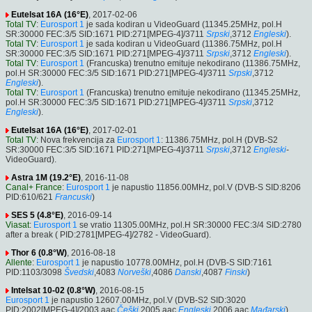
Eutelsat 16A (16°E)
, 2017-02-06
Total TV
:
Eurosport 1
je sada kodiran u VideoGuard (11345.25MHz, pol.H
SR:30000 FEC:3/5 SID:1671 PID:271[MPEG-4]/3711
Srpski
,3712
Engleski
).
Total TV
:
Eurosport 1
je sada kodiran u VideoGuard (11386.75MHz, pol.H
SR:30000 FEC:3/5 SID:1671 PID:271[MPEG-4]/3711
Srpski
,3712
Engleski
).
Total TV
:
Eurosport 1
(Francuska) trenutno emituje nekodirano (11386.75MHz,
pol.H SR:30000 FEC:3/5 SID:1671 PID:271[MPEG-4]/3711
Srpski
,3712
Engleski
).
Total TV
:
Eurosport 1
(Francuska) trenutno emituje nekodirano (11345.25MHz,
pol.H SR:30000 FEC:3/5 SID:1671 PID:271[MPEG-4]/3711
Srpski
,3712
Engleski
).
Eutelsat 16A (16°E)
, 2017-02-01
Total TV
: Nova frekvencija za
Eurosport 1
: 11386.75MHz, pol.H (DVB-S2
SR:30000 FEC:3/5 SID:1671 PID:271[MPEG-4]/3711
Srpski
,3712
Engleski
-
VideoGuard).
Astra 1M (19.2°E)
, 2016-11-08
Canal+ France
:
Eurosport 1
je napustio 11856.00MHz, pol.V (DVB-S SID:8206
PID:610/621
Francuski
)
SES 5 (4.8°E)
, 2016-09-14
Viasat
:
Eurosport 1
se vratio 11305.00MHz, pol.H SR:30000 FEC:3/4 SID:2780
after a break ( PID:2781[MPEG-4]/2782 - VideoGuard).
Thor 6 (0.8°W)
, 2016-08-18
Allente
:
Eurosport 1
je napustio 10778.00MHz, pol.H (DVB-S SID:7161
PID:1103/3098
Švedski
,4083
Norveški
,4086
Danski
,4087
Finski
)
Intelsat 10-02 (0.8°W)
, 2016-08-15
Eurosport 1
je napustio 12607.00MHz, pol.V (DVB-S2 SID:3020
PID:2002[MPEG-4]/2003 aac
Češki
,2005 aac
Engleski
,2006 aac
Mađarski
)