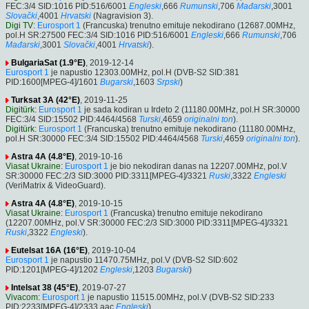
FEC:3/4 SID:1016 PID:516/6001
Engleski
,666
Rumunski
,706
Mađarski
,3001
Slovački
,4001
Hrvatski
(Nagravision 3).
Digi TV
:
Eurosport 1
(Francuska) trenutno emituje nekodirano (12687.00MHz,
pol.H SR:27500 FEC:3/4 SID:1016 PID:516/6001
Engleski
,666
Rumunski
,706
Mađarski
,3001
Slovački
,4001
Hrvatski
).
BulgariaSat (1.9°E)
, 2019-12-14
Eurosport 1
je napustio 12303.00MHz, pol.H (DVB-S2 SID:381
PID:1600[MPEG-4]/1601
Bugarski
,1603
Srpski
)
Turksat 3A (42°E)
, 2019-11-25
Digitürk
:
Eurosport 1
je sada kodiran u Irdeto 2 (11180.00MHz, pol.H SR:30000
FEC:3/4 SID:15502 PID:4464/4568
Turski
,4659
originalni ton
).
Digitürk
:
Eurosport 1
(Francuska) trenutno emituje nekodirano (11180.00MHz,
pol.H SR:30000 FEC:3/4 SID:15502 PID:4464/4568
Turski
,4659
originalni ton
).
Astra 4A (4.8°E)
, 2019-10-16
Viasat Ukraine
:
Eurosport 1
je bio nekodiran danas na 12207.00MHz, pol.V
SR:30000 FEC:2/3 SID:3000 PID:3311[MPEG-4]/3321
Ruski
,3322
Engleski
(VeriMatrix & VideoGuard).
Astra 4A (4.8°E)
, 2019-10-15
Viasat Ukraine
:
Eurosport 1
(Francuska) trenutno emituje nekodirano
(12207.00MHz, pol.V SR:30000 FEC:2/3 SID:3000 PID:3311[MPEG-4]/3321
Ruski
,3322
Engleski
).
Eutelsat 16A (16°E)
, 2019-10-04
Eurosport 1
je napustio 11470.75MHz, pol.V (DVB-S2 SID:602
PID:1201[MPEG-4]/1202
Engleski
,1203
Bugarski
)
Intelsat 38 (45°E)
, 2019-07-27
Vivacom
:
Eurosport 1
je napustio 11515.00MHz, pol.V (DVB-S2 SID:233
PID:2233[MPEG-4]/2333 aac
Engleski
)