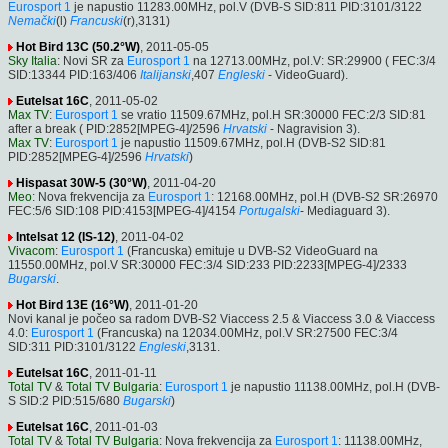
Eurosport 1
je napustio 11283.00MHz, pol.V (DVB-S SID:811 PID:3101/3122
Nemački
(l)
Francuski
(r),3131)
Hot Bird 13C (50.2°W)
, 2011-05-05
Sky Italia
: Novi SR za
Eurosport 1
na 12713.00MHz, pol.V: SR:29900 ( FEC:3/4
SID:13344 PID:163/406
Italijanski
,407
Engleski
- VideoGuard).
Eutelsat 16C
, 2011-05-02
Max TV
:
Eurosport 1
se vratio 11509.67MHz, pol.H SR:30000 FEC:2/3 SID:81
after a break ( PID:2852[MPEG-4]/2596
Hrvatski
- Nagravision 3).
Max TV
:
Eurosport 1
je napustio 11509.67MHz, pol.H (DVB-S2 SID:81
PID:2852[MPEG-4]/2596
Hrvatski
)
Hispasat 30W-5 (30°W)
, 2011-04-20
Meo
: Nova frekvencija za
Eurosport 1
: 12168.00MHz, pol.H (DVB-S2 SR:26970
FEC:5/6 SID:108 PID:4153[MPEG-4]/4154
Portugalski
- Mediaguard 3).
Intelsat 12 (IS-12)
, 2011-04-02
Vivacom
:
Eurosport 1
(Francuska) emituje u DVB-S2 VideoGuard na
11550.00MHz, pol.V SR:30000 FEC:3/4 SID:233 PID:2233[MPEG-4]/2333
Bugarski
.
Hot Bird 13E (16°W)
, 2011-01-20
Novi kanal je počeo sa radom DVB-S2 Viaccess 2.5 & Viaccess 3.0 & Viaccess
4.0:
Eurosport 1
(Francuska) na 12034.00MHz, pol.V SR:27500 FEC:3/4
SID:311 PID:3101/3122
Engleski
,3131.
Eutelsat 16C
, 2011-01-11
Total TV
&
Total TV Bulgaria
:
Eurosport 1
je napustio 11138.00MHz, pol.H (DVB-
S SID:2 PID:515/680
Bugarski
)
Eutelsat 16C
, 2011-01-03
Total TV
&
Total TV Bulgaria
: Nova frekvencija za
Eurosport 1
: 11138.00MHz,