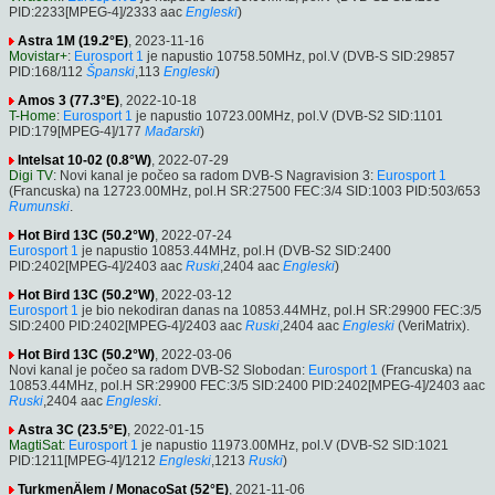
PID:2233[MPEG-4]/2333 aac
Engleski
)
Astra 1M (19.2°E)
, 2023-11-16
Movistar+
:
Eurosport 1
je napustio 10758.50MHz, pol.V (DVB-S SID:29857
PID:168/112
Španski
,113
Engleski
)
Amos 3 (77.3°E)
, 2022-10-18
T-Home
:
Eurosport 1
je napustio 10723.00MHz, pol.V (DVB-S2 SID:1101
PID:179[MPEG-4]/177
Mađarski
)
Intelsat 10-02 (0.8°W)
, 2022-07-29
Digi TV
: Novi kanal je počeo sa radom DVB-S Nagravision 3:
Eurosport 1
(Francuska) na 12723.00MHz, pol.H SR:27500 FEC:3/4 SID:1003 PID:503/653
Rumunski
.
Hot Bird 13C (50.2°W)
, 2022-07-24
Eurosport 1
je napustio 10853.44MHz, pol.H (DVB-S2 SID:2400
PID:2402[MPEG-4]/2403 aac
Ruski
,2404 aac
Engleski
)
Hot Bird 13C (50.2°W)
, 2022-03-12
Eurosport 1
je bio nekodiran danas na 10853.44MHz, pol.H SR:29900 FEC:3/5
SID:2400 PID:2402[MPEG-4]/2403 aac
Ruski
,2404 aac
Engleski
(VeriMatrix).
Hot Bird 13C (50.2°W)
, 2022-03-06
Novi kanal je počeo sa radom DVB-S2 Slobodan:
Eurosport 1
(Francuska) na
10853.44MHz, pol.H SR:29900 FEC:3/5 SID:2400 PID:2402[MPEG-4]/2403 aac
Ruski
,2404 aac
Engleski
.
Astra 3C (23.5°E)
, 2022-01-15
MagtiSat
:
Eurosport 1
je napustio 11973.00MHz, pol.V (DVB-S2 SID:1021
PID:1211[MPEG-4]/1212
Engleski
,1213
Ruski
)
TurkmenÄlem / MonacoSat (52°E)
, 2021-11-06