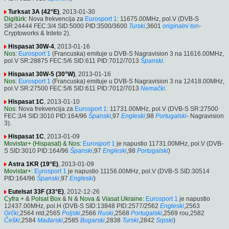
Turksat 3A (42°E)
, 2013-01-30
Digitürk
: Nova frekvencija za
Eurosport 1
: 11675.00MHz, pol.V (DVB-S
SR:24444 FEC:3/4 SID:5000 PID:3500/3600
Turski
,3601
originalni ton
-
Cryptoworks & Irdeto 2).
Hispasat 30W-4
, 2013-01-16
Nos
:
Eurosport 1
(Francuska) emituje u DVB-S Nagravision 3 na 11616.00MHz,
pol.V SR:28875 FEC:5/6 SID:611 PID:7012/7013
Španski
.
Hispasat 30W-5 (30°W)
, 2013-01-16
Nos
:
Eurosport 1
(Francuska) emituje u DVB-S Nagravision 3 na 12418.00MHz,
pol.V SR:27500 FEC:5/6 SID:611 PID:7012/7013
Nemački
.
Hispasat 1C
, 2013-01-10
Nos
: Nova frekvencija za
Eurosport 1
: 11731.00MHz, pol.V (DVB-S SR:27500
FEC:3/4 SID:3010 PID:164/96
Španski
,97
Engleski
,98
Portugalski
- Nagravision
3).
Hispasat 1C
, 2013-01-09
Movistar+ (Hispasat)
&
Nos
:
Eurosport 1
je napustio 11731.00MHz, pol.V (DVB-
S SID:3010 PID:164/96
Španski
,97
Engleski
,98
Portugalski
)
Astra 1KR (19°E)
, 2013-01-09
Movistar+
:
Eurosport 1
je napustio 11156.00MHz, pol.V (DVB-S SID:30514
PID:164/96
Španski
,97
Engleski
)
Eutelsat 33F (33°E)
, 2012-12-26
Cyfra +
&
Polsat Box
&
N
&
Nova
&
Viasat Ukraine
:
Eurosport 1
je napustio
12437.00MHz, pol.H (DVB-S SID:13848 PID:2577/2562
Engleski
,2563
Grčki
,2564 nld,2565
Poljski
,2566
Ruski
,2568
Portugalski
,2569 rou,2582
Češki
,2584
Mađarski
,2585
Bugarski
,2838
Turski
,2842
Srpski
)