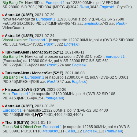
Big Bang TV
: Novi SID za
Eurosport 1
na 12380.00MHz, pol.V FEC:5/6
SR:28000: SID:703 ( PID:3041[MPEG-4]/3042
Ruski
,3043
Engleski
- CryptOn).
Astra 4A (4.8°E)
, 2021-07-29
Nova frekvencija za
Eurosport 1
: 11938.00MHz, pol.V (DVB-S2 SR:27500
FEC:5/6 SID:10610 PID:5741[MPEG-4]/5742 aac
Engleski
,5743 aac
Ruski
-
VideoGuard).
Astra 4A (4.8°E)
, 2021-07-24
Viasat Ukraine
:
Eurosport 1
je napustio 12207.00MHz, pol.V (DVB-S2 SID:3000
PID:3311[MPEG-4]/3321
Ruski
,3322
Engleski
)
TurkmenÄlem / MonacoSat (52°E)
, 2021-06-11
Big Bang TV
: Novi kanal je počeo sa radom DVB-S2 CryptOn:
Eurosport 1
(Francuska) na 12380.00MHz, pol.V SR:28000 FEC:5/6 SID:661
PID:222[MPEG-4]/223 aac
Ruski
,224 aac
Engleski
.
TurkmenÄlem / MonacoSat (52°E)
, 2021-06-08
Big Bang TV
:
Eurosport 1
je napustio 12380.00MHz, pol.V (DVB-S2 SID:661
PID:345[MPEG-4]/346 aac
Ruski
,347 aac
Engleski
)
Hispasat 30W-5 (30°W)
, 2021-02-26
Meo
:
Eurosport 1
je napustio 12130.00MHz, pol.H (DVB-S2 SID:108
PID:4153[MPEG-4]/4154
Portugalski
)
Astra 4A (4.8°E)
, 2021-01-26
Eurosport 1
je napustio 12322.00MHz, pol.V (DVB-S2 SID:4400
PID:4400[MPEG-4]
/4401,4402,4403,4404)
Thor 6 (0.8°W)
, 2021-01-19
Focus Sat
&
Direct One
:
Eurosport 1
je napustio 12265.00MHz, pol.V (DVB-S
SID:30901 PID:101/110
Mađarski
,111
Češki
,112
Engleski
,113
Rumunski
)