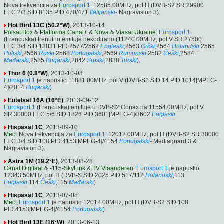
Nova frekvencija za
Eurosport 1
: 12585.00MHz, pol.H (DVB-S2 SR:29900
FEC:2/3 SID:8135 PID:470/471
Italijanski
- Nagravision 3).
Hot Bird 13C (50.2°W)
, 2013-10-14
Polsat Box
&
Platforma Canal+
&
Nova
&
Viasat Ukraine
:
Eurosport 1
(Francuska) trenutno emituje nekodirano (11240.00MHz, pol.V SR:27500
FEC:3/4 SID:13831 PID:2577/2562
Engleski
,2563
Grčki
,2564
Holandski
,2565
Poljski
,2566
Ruski
,2568
Portugalski
,2569
Rumunski
,2582
Češki
,2584
Mađarski
,2585
Bugarski
,2842
Srpski
,2838
Turski
).
Thor 6 (0.8°W)
, 2013-10-08
Eurosport 1
je napustio 11881.00MHz, pol.V (DVB-S2 SID:14 PID:1014[MPEG-
4]/2014
Bugarski
)
Eutelsat 16A (16°E)
, 2013-09-12
Eurosport 1
(Francuska) emituje u DVB-S2 Conax na 11554.00MHz, pol.V
SR:30000 FEC:5/6 SID:1826 PID:3601[MPEG-4]/3602
Engleski
.
Hispasat 1C
, 2013-09-10
Meo
: Nova frekvencija za
Eurosport 1
: 12012.00MHz, pol.H (DVB-S2 SR:30000
FEC:3/4 SID:108 PID:4153[MPEG-4]/4154
Portugalski
- Mediaguard 3 &
Nagravision 3).
Astra 1M (19.2°E)
, 2013-08-28
Canal Digitaal
& -115-
SkyLink
&
TV Vlaanderen
:
Eurosport 1
je napustio
12343.50MHz, pol.H (DVB-S SID:2025 PID:517/112
Holandski
,113
Engleski
,114
Češki
,115
Mađarski
)
Hispasat 1C
, 2013-07-08
Meo
:
Eurosport 1
je napustio 12012.00MHz, pol.H (DVB-S2 SID:108
PID:4153[MPEG-4]/4154
Portugalski
)
Hot Bird 13E (16°W)
, 2013-06-13