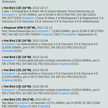
Slobodan).
Hot Bird 13E (16°W)
, 2012-10-17
Cyfra +
&
Polsat Box
&
Hello HD
&
Viasat Ukraine
: Nova frekvencija za
Eurosport 1
: 11747.00MHz, pol.H (DVB-S SR:27500 FEC:3/4 SID:13831
PID:2577/2562
Engleski
- Conax & Irdeto 2 & Mediaguard 3 & Nagravision 3 &
Viaccess 2.5 & Viaccess 2.6 & Viaccess 3.0 & Viaccess 4.0 & VideoGuard).
Hispasat 30W-5 (30°W)
, 2012-10-13
Nos
: Nova frekvencija za
Eurosport 1
: 12360.00MHz, pol.H (DVB-S SR:27500
FEC:5/6 SID:312 PID:7600/97
Engleski
,7601
Portugalski
- Nagravision 3).
Hot Bird 13E (16°W)
, 2012-10-04
Eurosport 1
je sada kodiran u Viaccess 2.5 & Viaccess 3.0 & Viaccess 4.0
(12034.00MHz, pol.V SR:27500 FEC:3/4 SID:311 PID:3101/3122
Engleski
,3131).
Hot Bird 13E (16°W)
, 2012-10-02
Eurosport 1
(Francuska) trenutno emituje nekodirano (12034.00MHz, pol.V
SR:27500 FEC:3/4 SID:311 PID:3101/3122
Engleski
,3131).
Hot Bird 13E (16°W)
, 2012-09-29
Eurosport 1
je sada kodiran u Viaccess 2.5 & Viaccess 3.0 & Viaccess 4.0
(12034.00MHz, pol.V SR:27500 FEC:3/4 SID:311 PID:3101/3122
Engleski
,3131).
Hot Bird 13E (16°W)
, 2012-09-28
Eurosport 1
(Francuska) trenutno emituje nekodirano (12034.00MHz, pol.V
SR:27500 FEC:3/4 SID:311 PID:3101/3122
Engleski
,3131).
Hot Bird 13C (50.2°W)
, 2012-06-15
Sky Italia
:
Eurosport 1
je napustio 12731.00MHz, pol.H (DVB-S2 SID:11566
PID:160/400
Italijanski
,401
Engleski
)