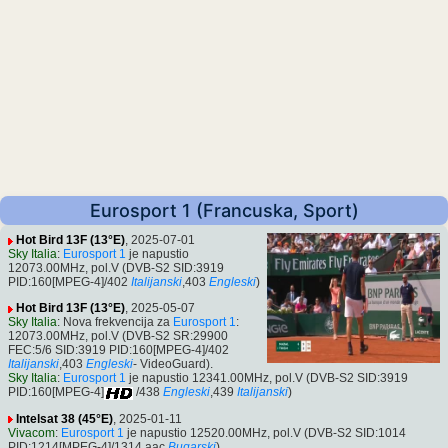
Eurosport 1 (Francuska, Sport)
Hot Bird 13F (13°E)
, 2025-07-01
Sky Italia
:
Eurosport 1
je napustio
12073.00MHz, pol.V (DVB-S2 SID:3919
PID:160[MPEG-4]/402
Italijanski
,403
Engleski
)
Hot Bird 13F (13°E)
, 2025-05-07
Sky Italia
: Nova frekvencija za
Eurosport 1
:
12073.00MHz, pol.V (DVB-S2 SR:29900
FEC:5/6 SID:3919 PID:160[MPEG-4]/402
Italijanski
,403
Engleski
- VideoGuard).
Sky Italia
:
Eurosport 1
je napustio 12341.00MHz, pol.V (DVB-S2 SID:3919
PID:160[MPEG-4]
/438
Engleski
,439
Italijanski
)
Intelsat 38 (45°E)
, 2025-01-11
Vivacom
:
Eurosport 1
je napustio 12520.00MHz, pol.V (DVB-S2 SID:1014
PID:1214[MPEG-4]/1314 aac
Bugarski
)