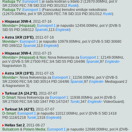
Raduga TV
:
Eurosport 1
je sada kodiran u Irdeto 2 (12670.00MHz, pol.V
SR:22000 FEC:7/8 SID:310 PID:301/312
Ruski
).
Raduga TV
:
Eurosport 1
(Francuska) trenutno emituje nekodirano
(12670.00MHz, pol.V SR:22000 FEC:7/8 SID:310 PID:301/312
Ruski
).
Hispasat 30W-4
, 2011-07-16
Movistar+ (Hispasat)
:
Eurosport 1
je napustio 12456.00MHz, pol.V (DVB-S
SID:55 PID:168/112
Španski
,113
Engleski
)
Astra 1KR (19°E)
, 2011-07-16
Movistar+
:
Eurosport 1
je napustio 10979.00MHz, pol.V (DVB-S SID:30680
PID:168/112
Španski
,113
Engleski
)
Hispasat 30W-4
, 2011-07-15
Movistar+ (Hispasat)
&
Nos
: Nova frekvencija za
Eurosport 1
: 12149.00MHz,
pol.V (DVB-S SR:27500 FEC:3/4 SID:55 PID:164/96
Španski
,97
Engleski
-
Nagravision 3).
Astra 1KR (19°E)
, 2011-07-15
Movistar+
: Nova frekvencija za
Eurosport 1
: 11156.00MHz, pol.V (DVB-S
SR:22000 FEC:5/6 SID:30514 PID:164/96
Španski
,97
Engleski
- Mediaguard 2
& Nagravision 3).
Turksat 2A (24.2°E)
, 2011-07-07
D-Smart
: Nova frekvencija za
Eurosport 1
: 11938.00MHz, pol.H (DVB-S
SR:27500 FEC:5/6 SID:1847 PID:147/247
Turski
,347
Engleski
- VideoGuard).
Turksat 3A (42°E)
, 2011-07-07
D-Smart
:
Eurosport 1
je napustio 11012.00MHz, pol.V (DVB-S SID:1418
PID:1118/1218
Turski
,1318
Engleski
)
Hellas Sat 2
, 2011-06-27
Bulsatcom
&
Polaris Media
:
Eurosport 1
je napustio 12688.00MHz, pol.H (DVB-