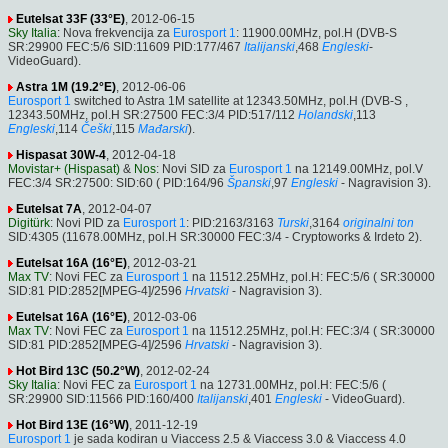
Eutelsat 33F (33°E)
, 2012-06-15
Sky Italia
: Nova frekvencija za
Eurosport 1
: 11900.00MHz, pol.H (DVB-S
SR:29900 FEC:5/6 SID:11609 PID:177/467
Italijanski
,468
Engleski
-
VideoGuard).
Astra 1M (19.2°E)
, 2012-06-06
Eurosport 1
switched to Astra 1M satellite at 12343.50MHz, pol.H (DVB-S ,
12343.50MHz, pol.H SR:27500 FEC:3/4 PID:517/112
Holandski
,113
Engleski
,114
Češki
,115
Mađarski
).
Hispasat 30W-4
, 2012-04-18
Movistar+ (Hispasat)
&
Nos
: Novi SID za
Eurosport 1
na 12149.00MHz, pol.V
FEC:3/4 SR:27500: SID:60 ( PID:164/96
Španski
,97
Engleski
- Nagravision 3).
Eutelsat 7A
, 2012-04-07
Digitürk
: Novi PID za
Eurosport 1
: PID:2163/3163
Turski
,3164
originalni ton
SID:4305 (11678.00MHz, pol.H SR:30000 FEC:3/4 - Cryptoworks & Irdeto 2).
Eutelsat 16A (16°E)
, 2012-03-21
Max TV
: Novi FEC za
Eurosport 1
na 11512.25MHz, pol.H: FEC:5/6 ( SR:30000
SID:81 PID:2852[MPEG-4]/2596
Hrvatski
- Nagravision 3).
Eutelsat 16A (16°E)
, 2012-03-06
Max TV
: Novi FEC za
Eurosport 1
na 11512.25MHz, pol.H: FEC:3/4 ( SR:30000
SID:81 PID:2852[MPEG-4]/2596
Hrvatski
- Nagravision 3).
Hot Bird 13C (50.2°W)
, 2012-02-24
Sky Italia
: Novi FEC za
Eurosport 1
na 12731.00MHz, pol.H: FEC:5/6 (
SR:29900 SID:11566 PID:160/400
Italijanski
,401
Engleski
- VideoGuard).
Hot Bird 13E (16°W)
, 2011-12-19
Eurosport 1
je sada kodiran u Viaccess 2.5 & Viaccess 3.0 & Viaccess 4.0