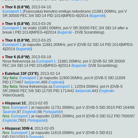
Thor 6 (0.8°W)
, 2013-04-10
Eurosport 1
(Francuska) trenutno emituje nekodirano (11881.00MHz, pol.V
SR:30000 FEC:3/4 SID:14 PID:1014[MPEG-4]/2014
Bugarski
).
Thor 6 (0.8°W)
, 2013-03-26
Eurosport 1
se vratio 11881.00MHz, pol.V SR:30000 FEC:3/4 SID:14 after a
break ( PID:1014[MPEG-4]/2014
Bugarski
- DVB Scrambling).
Thor 6 (0.8°W)
, 2013-03-25
Eurosport 1
je napustio 11881.00MHz, pol.V (DVB-S2 SID:14 PID:1014[MPEG-
4]/2014
Bugarski
)
Thor 6 (0.8°W)
, 2013-03-19
Nova frekvencija za
Eurosport 1
: 11881.00MHz, pol.V (DVB-S2 SR:30000
FEC:3/4 SID:14 PID:1014[MPEG-4]/2014
Bugarski
- DVB Scrambling).
Eutelsat 33F (33°E)
, 2013-02-14
Sky Italia
:
Eurosport 1
je napustio 11900.00MHz, pol.H (DVB-S SID:11609
PID:177/467
Italijanski
,468
Engleski
)
Sky Italia
: Nova frekvencija za
Eurosport 1
: 12054.00MHz, pol.H (DVB-S
SR:29900 FEC:5/6 SID:11705 PID:171/442
Italijanski
,443
Engleski
-
VideoGuard).
Hispasat 1C
, 2013-02-05
Nos
:
Eurosport 1
je napustio 11731.00MHz, pol.V (DVB-S SID:3010 PID:164/96
Španski
,97
Engleski
,98
Portugalski
)
Nos
:
Eurosport 1
je napustio 11851.00MHz, pol.H (DVB-S SID:312 PID:7600/97
Engleski
,7601
Portugalski
)
Hispasat 30W-4
, 2013-02-05
Nos
:
Eurosport 1
je napustio 11616.00MHz, pol.V (DVB-S SID:611
PID:7012/7013
Španski
)