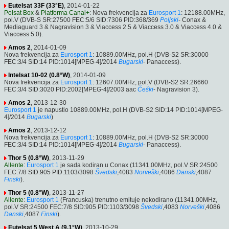
Eutelsat 33F (33°E)
, 2014-01-22
Polsat Box
&
Platforma Canal+
: Nova frekvencija za
Eurosport 1
: 12188.00MHz,
pol.V (DVB-S SR:27500 FEC:5/6 SID:7306 PID:368/369
Poljski
- Conax &
Mediaguard 3 & Nagravision 3 & Viaccess 2.5 & Viaccess 3.0 & Viaccess 4.0 &
Viaccess 5.0).
Amos 2
, 2014-01-09
Nova frekvencija za
Eurosport 1
: 10889.00MHz, pol.H (DVB-S2 SR:30000
FEC:3/4 SID:14 PID:1014[MPEG-4]/2014
Bugarski
- Panaccess).
Intelsat 10-02 (0.8°W)
, 2014-01-09
Nova frekvencija za
Eurosport 1
: 12607.00MHz, pol.V (DVB-S2 SR:26660
FEC:3/4 SID:3020 PID:2002[MPEG-4]/2003 aac
Češki
- Nagravision 3).
Amos 2
, 2013-12-30
Eurosport 1
je napustio 10889.00MHz, pol.H (DVB-S2 SID:14 PID:1014[MPEG-
4]/2014
Bugarski
)
Amos 2
, 2013-12-12
Nova frekvencija za
Eurosport 1
: 10889.00MHz, pol.H (DVB-S2 SR:30000
FEC:3/4 SID:14 PID:1014[MPEG-4]/2014
Bugarski
- Panaccess).
Thor 5 (0.8°W)
, 2013-11-29
Allente
:
Eurosport 1
je sada kodiran u Conax (11341.00MHz, pol.V SR:24500
FEC:7/8 SID:905 PID:1103/3098
Švedski
,4083
Norveški
,4086
Danski
,4087
Finski
).
Thor 5 (0.8°W)
, 2013-11-27
Allente
:
Eurosport 1
(Francuska) trenutno emituje nekodirano (11341.00MHz,
pol.V SR:24500 FEC:7/8 SID:905 PID:1103/3098
Švedski
,4083
Norveški
,4086
Danski
,4087
Finski
).
Eutelsat 5 West A (9.1°W)
, 2013-10-29