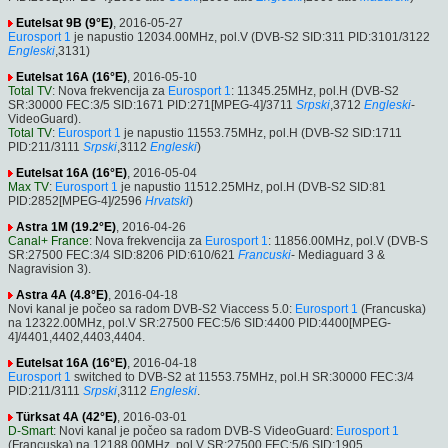
Eutelsat 9B (9°E)
, 2016-05-27
Eurosport 1
je napustio 12034.00MHz, pol.V (DVB-S2 SID:311 PID:3101/3122
Engleski
,3131)
Eutelsat 16A (16°E)
, 2016-05-10
Total TV
: Nova frekvencija za
Eurosport 1
: 11345.25MHz, pol.H (DVB-S2
SR:30000 FEC:3/5 SID:1671 PID:271[MPEG-4]/3711
Srpski
,3712
Engleski
-
VideoGuard).
Total TV
:
Eurosport 1
je napustio 11553.75MHz, pol.H (DVB-S2 SID:1711
PID:211/3111
Srpski
,3112
Engleski
)
Eutelsat 16A (16°E)
, 2016-05-04
Max TV
:
Eurosport 1
je napustio 11512.25MHz, pol.H (DVB-S2 SID:81
PID:2852[MPEG-4]/2596
Hrvatski
)
Astra 1M (19.2°E)
, 2016-04-26
Canal+ France
: Nova frekvencija za
Eurosport 1
: 11856.00MHz, pol.V (DVB-S
SR:27500 FEC:3/4 SID:8206 PID:610/621
Francuski
- Mediaguard 3 &
Nagravision 3).
Astra 4A (4.8°E)
, 2016-04-18
Novi kanal je počeo sa radom DVB-S2 Viaccess 5.0:
Eurosport 1
(Francuska)
na 12322.00MHz, pol.V SR:27500 FEC:5/6 SID:4400 PID:4400[MPEG-
4]/4401,4402,4403,4404.
Eutelsat 16A (16°E)
, 2016-04-18
Eurosport 1
switched to DVB-S2 at 11553.75MHz, pol.H SR:30000 FEC:3/4
PID:211/3111
Srpski
,3112
Engleski
.
Türksat 4A (42°E)
, 2016-03-01
D-Smart
: Novi kanal je počeo sa radom DVB-S VideoGuard:
Eurosport 1
(Francuska) na 12188.00MHz, pol.V SR:27500 FEC:5/6 SID:1905