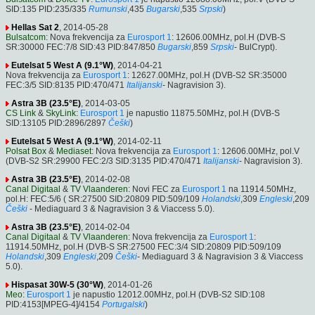
SID:135 PID:235/335
Rumunski
,435
Bugarski
,535
Srpski
)
Hellas Sat 2
, 2014-05-28
Bulsatcom
: Nova frekvencija za
Eurosport 1
: 12606.00MHz, pol.H (DVB-S
SR:30000 FEC:7/8 SID:43 PID:847/850
Bugarski
,859
Srpski
- BulCrypt).
Eutelsat 5 West A (9.1°W)
, 2014-04-21
Nova frekvencija za
Eurosport 1
: 12627.00MHz, pol.H (DVB-S2 SR:35000
FEC:3/5 SID:8135 PID:470/471
Italijanski
- Nagravision 3).
Astra 3B (23.5°E)
, 2014-03-05
CS Link
&
SkyLink
:
Eurosport 1
je napustio 11875.50MHz, pol.H (DVB-S
SID:13105 PID:2896/2897
Češki
)
Eutelsat 5 West A (9.1°W)
, 2014-02-11
Polsat Box
&
Mediaset
: Nova frekvencija za
Eurosport 1
: 12606.00MHz, pol.V
(DVB-S2 SR:29900 FEC:2/3 SID:3135 PID:470/471
Italijanski
- Nagravision 3).
Astra 3B (23.5°E)
, 2014-02-08
Canal Digitaal
&
TV Vlaanderen
: Novi FEC za
Eurosport 1
na 11914.50MHz,
pol.H: FEC:5/6 ( SR:27500 SID:20809 PID:509/109
Holandski
,309
Engleski
,209
Češki
- Mediaguard 3 & Nagravision 3 & Viaccess 5.0).
Astra 3B (23.5°E)
, 2014-02-04
Canal Digitaal
&
TV Vlaanderen
: Nova frekvencija za
Eurosport 1
:
11914.50MHz, pol.H (DVB-S SR:27500 FEC:3/4 SID:20809 PID:509/109
Holandski
,309
Engleski
,209
Češki
- Mediaguard 3 & Nagravision 3 & Viaccess
5.0).
Hispasat 30W-5 (30°W)
, 2014-01-26
Meo
:
Eurosport 1
je napustio 12012.00MHz, pol.H (DVB-S2 SID:108
PID:4153[MPEG-4]/4154
Portugalski
)