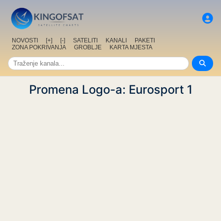
NOVOSTI
[+]
[-]
SATELITI
KANALI
PAKETI
ZONA POKRIVANJA
GROBLJE
KARTA MJESTA
Promena Logo-a: Eurosport 1