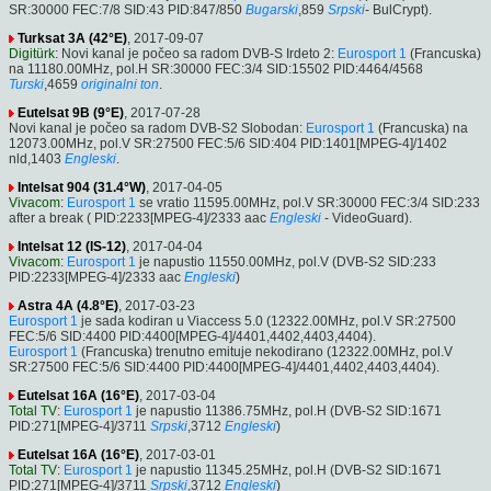
SR:30000 FEC:7/8 SID:43 PID:847/850
Bugarski
,859
Srpski
- BulCrypt).
Turksat 3A (42°E)
, 2017-09-07
Digitürk
: Novi kanal je počeo sa radom DVB-S Irdeto 2:
Eurosport 1
(Francuska)
na 11180.00MHz, pol.H SR:30000 FEC:3/4 SID:15502 PID:4464/4568
Turski
,4659
originalni ton
.
Eutelsat 9B (9°E)
, 2017-07-28
Novi kanal je počeo sa radom DVB-S2 Slobodan:
Eurosport 1
(Francuska) na
12073.00MHz, pol.V SR:27500 FEC:5/6 SID:404 PID:1401[MPEG-4]/1402
nld,1403
Engleski
.
Intelsat 904 (31.4°W)
, 2017-04-05
Vivacom
:
Eurosport 1
se vratio 11595.00MHz, pol.V SR:30000 FEC:3/4 SID:233
after a break ( PID:2233[MPEG-4]/2333 aac
Engleski
- VideoGuard).
Intelsat 12 (IS-12)
, 2017-04-04
Vivacom
:
Eurosport 1
je napustio 11550.00MHz, pol.V (DVB-S2 SID:233
PID:2233[MPEG-4]/2333 aac
Engleski
)
Astra 4A (4.8°E)
, 2017-03-23
Eurosport 1
je sada kodiran u Viaccess 5.0 (12322.00MHz, pol.V SR:27500
FEC:5/6 SID:4400 PID:4400[MPEG-4]/4401,4402,4403,4404).
Eurosport 1
(Francuska) trenutno emituje nekodirano (12322.00MHz, pol.V
SR:27500 FEC:5/6 SID:4400 PID:4400[MPEG-4]/4401,4402,4403,4404).
Eutelsat 16A (16°E)
, 2017-03-04
Total TV
:
Eurosport 1
je napustio 11386.75MHz, pol.H (DVB-S2 SID:1671
PID:271[MPEG-4]/3711
Srpski
,3712
Engleski
)
Eutelsat 16A (16°E)
, 2017-03-01
Total TV
:
Eurosport 1
je napustio 11345.25MHz, pol.H (DVB-S2 SID:1671
PID:271[MPEG-4]/3711
Srpski
,3712
Engleski
)