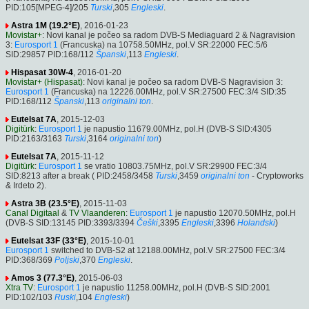
PID:105[MPEG-4]/205
Turski
,305
Engleski
.
Astra 1M (19.2°E)
, 2016-01-23
Movistar+
: Novi kanal je počeo sa radom DVB-S Mediaguard 2 & Nagravision
3:
Eurosport 1
(Francuska) na 10758.50MHz, pol.V SR:22000 FEC:5/6
SID:29857 PID:168/112
Španski
,113
Engleski
.
Hispasat 30W-4
, 2016-01-20
Movistar+ (Hispasat)
: Novi kanal je počeo sa radom DVB-S Nagravision 3:
Eurosport 1
(Francuska) na 12226.00MHz, pol.V SR:27500 FEC:3/4 SID:35
PID:168/112
Španski
,113
originalni ton
.
Eutelsat 7A
, 2015-12-03
Digitürk
:
Eurosport 1
je napustio 11679.00MHz, pol.H (DVB-S SID:4305
PID:2163/3163
Turski
,3164
originalni ton
)
Eutelsat 7A
, 2015-11-12
Digitürk
:
Eurosport 1
se vratio 10803.75MHz, pol.V SR:29900 FEC:3/4
SID:8213 after a break ( PID:2458/3458
Turski
,3459
originalni ton
- Cryptoworks
& Irdeto 2).
Astra 3B (23.5°E)
, 2015-11-03
Canal Digitaal
&
TV Vlaanderen
:
Eurosport 1
je napustio 12070.50MHz, pol.H
(DVB-S SID:13145 PID:3393/3394
Češki
,3395
Engleski
,3396
Holandski
)
Eutelsat 33F (33°E)
, 2015-10-01
Eurosport 1
switched to DVB-S2 at 12188.00MHz, pol.V SR:27500 FEC:3/4
PID:368/369
Poljski
,370
Engleski
.
Amos 3 (77.3°E)
, 2015-06-03
Xtra TV
:
Eurosport 1
je napustio 11258.00MHz, pol.H (DVB-S SID:2001
PID:102/103
Ruski
,104
Engleski
)