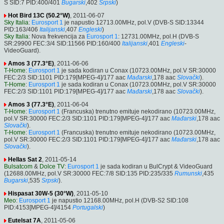
S SID:7 PID:400/401
Bugarski
,402
Srpski
)
Hot Bird 13C (50.2°W)
, 2011-06-07
Sky Italia
:
Eurosport 1
je napustio 12713.00MHz, pol.V (DVB-S SID:13344
PID:163/406
Italijanski
,407
Engleski
)
Sky Italia
: Nova frekvencija za
Eurosport 1
: 12731.00MHz, pol.H (DVB-S
SR:29900 FEC:3/4 SID:11566 PID:160/400
Italijanski
,401
Engleski
-
VideoGuard).
Amos 3 (77.3°E)
, 2011-06-06
T-Home
:
Eurosport 1
je sada kodiran u Conax (10723.00MHz, pol.V SR:30000
FEC:2/3 SID:1101 PID:179[MPEG-4]/177 aac
Mađarski
,178 aac
Slovački
).
T-Home
:
Eurosport 1
je sada kodiran u Conax (10723.00MHz, pol.V SR:30000
FEC:2/3 SID:1101 PID:179[MPEG-4]/177 aac
Mađarski
,178 aac
Slovački
).
Amos 3 (77.3°E)
, 2011-06-04
T-Home
:
Eurosport 1
(Francuska) trenutno emituje nekodirano (10723.00MHz,
pol.V SR:30000 FEC:2/3 SID:1101 PID:179[MPEG-4]/177 aac
Mađarski
,178 aac
Slovački
).
T-Home
:
Eurosport 1
(Francuska) trenutno emituje nekodirano (10723.00MHz,
pol.V SR:30000 FEC:2/3 SID:1101 PID:179[MPEG-4]/177 aac
Mađarski
,178 aac
Slovački
).
Hellas Sat 2
, 2011-05-14
Bulsatcom
&
Dolce TV
:
Eurosport 1
je sada kodiran u BulCrypt & VideoGuard
(12688.00MHz, pol.V SR:30000 FEC:7/8 SID:135 PID:235/335
Rumunski
,435
Bugarski
,535
Srpski
).
Hispasat 30W-5 (30°W)
, 2011-05-10
Meo
:
Eurosport 1
je napustio 12168.00MHz, pol.H (DVB-S2 SID:108
PID:4153[MPEG-4]/4154
Portugalski
)
Eutelsat 7A
, 2011-05-06