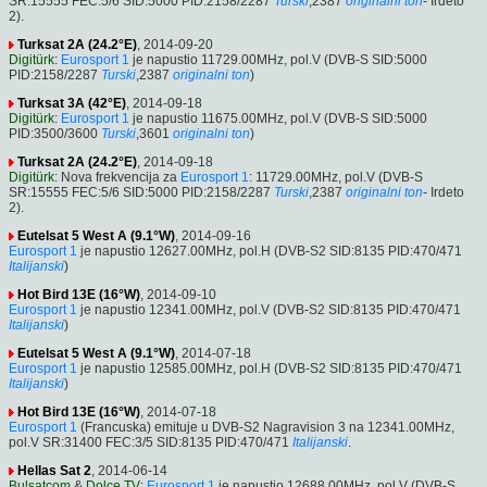
SR:15555 FEC:5/6 SID:5000 PID:2158/2287
Turski
,2387
originalni ton
- Irdeto
2).
Turksat 2A (24.2°E)
, 2014-09-20
Digitürk
:
Eurosport 1
je napustio 11729.00MHz, pol.V (DVB-S SID:5000
PID:2158/2287
Turski
,2387
originalni ton
)
Turksat 3A (42°E)
, 2014-09-18
Digitürk
:
Eurosport 1
je napustio 11675.00MHz, pol.V (DVB-S SID:5000
PID:3500/3600
Turski
,3601
originalni ton
)
Turksat 2A (24.2°E)
, 2014-09-18
Digitürk
: Nova frekvencija za
Eurosport 1
: 11729.00MHz, pol.V (DVB-S
SR:15555 FEC:5/6 SID:5000 PID:2158/2287
Turski
,2387
originalni ton
- Irdeto
2).
Eutelsat 5 West A (9.1°W)
, 2014-09-16
Eurosport 1
je napustio 12627.00MHz, pol.H (DVB-S2 SID:8135 PID:470/471
Italijanski
)
Hot Bird 13E (16°W)
, 2014-09-10
Eurosport 1
je napustio 12341.00MHz, pol.V (DVB-S2 SID:8135 PID:470/471
Italijanski
)
Eutelsat 5 West A (9.1°W)
, 2014-07-18
Eurosport 1
je napustio 12585.00MHz, pol.H (DVB-S2 SID:8135 PID:470/471
Italijanski
)
Hot Bird 13E (16°W)
, 2014-07-18
Eurosport 1
(Francuska) emituje u DVB-S2 Nagravision 3 na 12341.00MHz,
pol.V SR:31400 FEC:3/5 SID:8135 PID:470/471
Italijanski
.
Hellas Sat 2
, 2014-06-14
Bulsatcom
&
Dolce TV
:
Eurosport 1
je napustio 12688.00MHz, pol.V (DVB-S