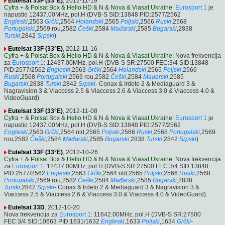
Eutelsat 33F (33°E)
, 2012-11-19
Cyfra +
&
Polsat Box
&
Hello HD
&
N
&
Nova
&
Viasat Ukraine
:
Eurosport 1
je
napustio 12437.00MHz, pol.H (DVB-S SID:13848 PID:2577/2562
Engleski
,2563
Grčki
,2564
Holandski
,2565
Poljski
,2566
Ruski
,2568
Portugalski
,2569 rou,2582
Češki
,2584
Mađarski
,2585
Bugarski
,2838
Turski
,2842
Srpski
)
Eutelsat 33F (33°E)
, 2012-11-16
Cyfra +
&
Polsat Box
&
Hello HD
&
N
&
Nova
&
Viasat Ukraine
: Nova frekvencija
za
Eurosport 1
: 12437.00MHz, pol.H (DVB-S SR:27500 FEC:3/4 SID:13848
PID:2577/2562
Engleski
,2563
Grčki
,2564
Holandski
,2565
Poljski
,2566
Ruski
,2568
Portugalski
,2569 rou,2582
Češki
,2584
Mađarski
,2585
Bugarski
,2838
Turski
,2842
Srpski
- Conax & Irdeto 2 & Mediaguard 3 &
Nagravision 3 & Viaccess 2.5 & Viaccess 2.6 & Viaccess 3.0 & Viaccess 4.0 &
VideoGuard).
Eutelsat 33F (33°E)
, 2012-11-08
Cyfra +
&
Polsat Box
&
Hello HD
&
N
&
Nova
&
Viasat Ukraine
:
Eurosport 1
je
napustio 12437.00MHz, pol.H (DVB-S SID:13848 PID:2577/2562
Engleski
,2563
Grčki
,2564 nld,2565
Poljski
,2566
Ruski
,2568
Portugalski
,2569
rou,2582
Češki
,2584
Mađarski
,2585
Bugarski
,2838
Turski
,2842
Srpski
)
Eutelsat 33F (33°E)
, 2012-10-26
Cyfra +
&
Polsat Box
&
Hello HD
&
N
&
Nova
&
Viasat Ukraine
: Nova frekvencija
za
Eurosport 1
: 12437.00MHz, pol.H (DVB-S SR:27500 FEC:3/4 SID:13848
PID:2577/2562
Engleski
,2563
Grčki
,2564 nld,2565
Poljski
,2566
Ruski
,2568
Portugalski
,2569 rou,2582
Češki
,2584
Mađarski
,2585
Bugarski
,2838
Turski
,2842
Srpski
- Conax & Irdeto 2 & Mediaguard 3 & Nagravision 3 &
Viaccess 2.5 & Viaccess 2.6 & Viaccess 3.0 & Viaccess 4.0 & VideoGuard).
Eutelsat 33D
, 2012-10-20
Nova frekvencija za
Eurosport 1
: 11642.00MHz, pol.H (DVB-S SR:27500
FEC:3/4 SID:10663 PID:1631/1632
Engleski
,1633
Poljski
,1634
Grčki
-