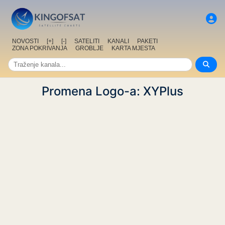
NOVOSTI
[+]
[-]
SATELITI
KANALI
PAKETI
ZONA POKRIVANJA
GROBLJE
KARTA MJESTA
Promena Logo-a: XYPlus