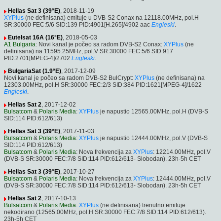
Hellas Sat 3 (39°E)
, 2018-11-19
XYPlus
(ne definisana) emituje u DVB-S2 Conax na 12118.00MHz, pol.H
SR:30000 FEC:5/6 SID:139 PID:4901[H.265]/4902 aac
Engleski
.
Eutelsat 16A (16°E)
, 2018-05-03
A1 Bulgaria
: Novi kanal je počeo sa radom DVB-S2 Conax:
XYPlus
(ne
definisana) na 11595.25MHz, pol.V SR:30000 FEC:5/6 SID:917
PID:2701[MPEG-4]/2702
Engleski
.
BulgariaSat (1.9°E)
, 2017-12-09
Novi kanal je počeo sa radom DVB-S2 BulCrypt:
XYPlus
(ne definisana) na
12303.00MHz, pol.H SR:30000 FEC:2/3 SID:384 PID:1621[MPEG-4]/1622
Engleski
.
Hellas Sat 2
, 2017-12-02
Bulsatcom
&
Polaris Media
:
XYPlus
je napustio 12565.00MHz, pol.H (DVB-S
SID:114 PID:612/613)
Hellas Sat 3 (39°E)
, 2017-11-03
Bulsatcom
&
Polaris Media
:
XYPlus
je napustio 12444.00MHz, pol.V (DVB-S
SID:114 PID:612/613)
Bulsatcom
&
Polaris Media
: Nova frekvencija za
XYPlus
: 12214.00MHz, pol.V
(DVB-S SR:30000 FEC:7/8 SID:114 PID:612/613- Slobodan). 23h-5h CET
Hellas Sat 3 (39°E)
, 2017-10-27
Bulsatcom
&
Polaris Media
: Nova frekvencija za
XYPlus
: 12444.00MHz, pol.V
(DVB-S SR:30000 FEC:7/8 SID:114 PID:612/613- Slobodan). 23h-5h CET
Hellas Sat 2
, 2017-10-13
Bulsatcom
&
Polaris Media
:
XYPlus
(ne definisana) trenutno emituje
nekodirano (12565.00MHz, pol.H SR:30000 FEC:7/8 SID:114 PID:612/613).
23h-5h CET