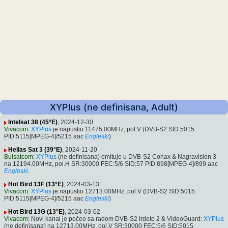
XYPlus (ne definisana, Adult)
Intelsat 38 (45°E)
, 2024-12-30
Vivacom
:
XYPlus
je napustio 11475.00MHz, pol.V (DVB-S2 SID:5015
PID:5115[MPEG-4]/5215 aac
Engleski
)
Hellas Sat 3 (39°E)
, 2024-11-20
Bulsatcom
:
XYPlus
(ne definisana) emituje u DVB-S2 Conax & Nagravision 3
na 12194.00MHz, pol.H SR:30000 FEC:5/6 SID:57 PID:898[MPEG-4]/899 aac
Engleski
.
Hot Bird 13F (13°E)
, 2024-03-13
Vivacom
:
XYPlus
je napustio 12713.00MHz, pol.V (DVB-S2 SID:5015
PID:5115[MPEG-4]/5215 aac
Engleski
)
Hot Bird 13G (13°E)
, 2024-03-02
Vivacom
: Novi kanal je počeo sa radom DVB-S2 Irdeto 2 & VideoGuard:
XYPlus
(ne definisana) na 12713.00MHz, pol.V SR:30000 FEC:5/6 SID:5015