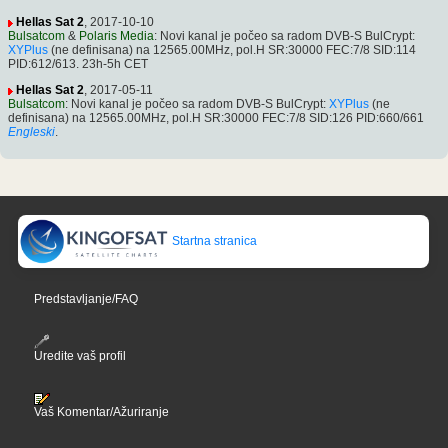
Hellas Sat 2
, 2017-10-10
Bulsatcom
&
Polaris Media
: Novi kanal je počeo sa radom DVB-S BulCrypt:
XYPlus
(ne definisana) na 12565.00MHz, pol.H SR:30000 FEC:7/8 SID:114
PID:612/613. 23h-5h CET
Hellas Sat 2
, 2017-05-11
Bulsatcom
: Novi kanal je počeo sa radom DVB-S BulCrypt:
XYPlus
(ne
definisana) na 12565.00MHz, pol.H SR:30000 FEC:7/8 SID:126 PID:660/661
Engleski
.
Startna stranica
Predstavljanje/FAQ
Uredite vaš profil
Vaš Komentar/Ažuriranje