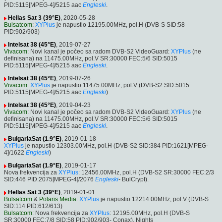
PID:5115[MPEG-4]/5215 aac
Engleski
.
Hellas Sat 3 (39°E)
, 2020-05-28
Bulsatcom
:
XYPlus
je napustio 12195.00MHz, pol.H (DVB-S SID:58
PID:902/903)
Intelsat 38 (45°E)
, 2019-07-27
Vivacom
: Novi kanal je počeo sa radom DVB-S2 VideoGuard:
XYPlus
(ne
definisana) na 11475.00MHz, pol.V SR:30000 FEC:5/6 SID:5015
PID:5115[MPEG-4]/5215 aac
Engleski
.
Intelsat 38 (45°E)
, 2019-07-26
Vivacom
:
XYPlus
je napustio 11475.00MHz, pol.V (DVB-S2 SID:5015
PID:5115[MPEG-4]/5215 aac
Engleski
)
Intelsat 38 (45°E)
, 2019-04-23
Vivacom
: Novi kanal je počeo sa radom DVB-S2 VideoGuard:
XYPlus
(ne
definisana) na 11475.00MHz, pol.V SR:30000 FEC:5/6 SID:5015
PID:5115[MPEG-4]/5215 aac
Engleski
.
BulgariaSat (1.9°E)
, 2019-01-18
XYPlus
je napustio 12303.00MHz, pol.H (DVB-S2 SID:384 PID:1621[MPEG-
4]/1622
Engleski
)
BulgariaSat (1.9°E)
, 2019-01-17
Nova frekvencija za
XYPlus
: 12456.00MHz, pol.H (DVB-S2 SR:30000 FEC:2/3
SID:446 PID:2075[MPEG-4]/2076
Engleski
- BulCrypt).
Hellas Sat 3 (39°E)
, 2019-01-01
Bulsatcom
&
Polaris Media
:
XYPlus
je napustio 12214.00MHz, pol.V (DVB-S
SID:114 PID:612/613)
Bulsatcom
: Nova frekvencija za
XYPlus
: 12195.00MHz, pol.H (DVB-S
SR:30000 FEC:7/8 SID:58 PID:902/903- Conax). Nights