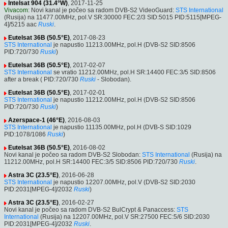
Intelsat 904 (31.4°W)
, 2017-11-25
Vivacom
: Novi kanal je počeo sa radom DVB-S2 VideoGuard:
STS International
(Rusija) na 11477.00MHz, pol.V SR:30000 FEC:2/3 SID:5015 PID:5115[MPEG-
4]/5215 aac
Ruski
.
Eutelsat 36B (50.5°E)
, 2017-08-23
STS International
je napustio 11213.00MHz, pol.H (DVB-S2 SID:8506
PID:720/730
Ruski
)
Eutelsat 36B (50.5°E)
, 2017-02-07
STS International
se vratio 11212.00MHz, pol.H SR:14400 FEC:3/5 SID:8506
after a break ( PID:720/730
Ruski
- Slobodan).
Eutelsat 36B (50.5°E)
, 2017-02-01
STS International
je napustio 11212.00MHz, pol.H (DVB-S2 SID:8506
PID:720/730
Ruski
)
Azerspace-1 (46°E)
, 2016-08-03
STS International
je napustio 11135.00MHz, pol.H (DVB-S SID:1029
PID:1078/1086
Ruski
)
Eutelsat 36B (50.5°E)
, 2016-08-02
Novi kanal je počeo sa radom DVB-S2 Slobodan:
STS International
(Rusija) na
11212.00MHz, pol.H SR:14400 FEC:3/5 SID:8506 PID:720/730
Ruski
.
Astra 3C (23.5°E)
, 2016-06-28
STS International
je napustio 12207.00MHz, pol.V (DVB-S2 SID:2030
PID:2031[MPEG-4]/2032
Ruski
)
Astra 3C (23.5°E)
, 2016-02-27
Novi kanal je počeo sa radom DVB-S2 BulCrypt & Panaccess:
STS
International
(Rusija) na 12207.00MHz, pol.V SR:27500 FEC:5/6 SID:2030
PID:2031[MPEG-4]/2032
Ruski
.