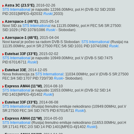
Astra 3C (23.5°E)
, 2016-02-26
STS International
je napustio 12266.00MHz, pol.H (DVB-S2 SID:2030
PID:2031[MPEG-4]/2032
Ruski
,2033)
Azerspace-1 (46°E)
, 2015-05-14
Novi SID za
STS International
na 11135.00MHz, pol.H FEC:5/6 SR:27500:
SID:1029 ( PID:1078/1086
Ruski
- Slobodan).
Azerspace-1 (46°E)
, 2015-04-04
Novi kanal je počeo sa radom DVB-S Slobodan:
STS International
(Rusija) na
11135.00MHz, pol.H SR:27500 FEC:5/6 SID:1031 PID:1074/1092
Ruski
.
Eutelsat 33F (33°E)
, 2015-02-02
STS International
je napustio 10949.00MHz, pol.V (DVB-S SID:7475
PID:6701/6711
Ruski
)
Eutelsat 33E
, 2014-12-05
Nova frekvencija za
STS International
: 11034.00MHz, pol.V (DVB-S SR:27500
FEC:3/4 SID:1707 PID:720/730
Ruski
- Slobodan).
Express AM44 (11°W)
, 2014-08-10
STS International
je napustio 11653.00MHz, pol.H (DVB-S2 SID:14
PID:1401[MPEG-4]/1402
Ruski
)
Eutelsat 33F (33°E)
, 2014-06-08
STS International
(Rusija) trenutno emituje nekodirano (10949.00MHz, pol.V
SR:27500 FEC:3/4 SID:7475 PID:6701/6711
Ruski
).
Express AM44 (11°W)
, 2014-05-03
STS International
(Rusija) trenutno emituje nekodirano (11653.00MHz, pol.H
SR:17141 FEC:2/3 SID:14 PID:1401[MPEG-4]/1402
Ruski
).