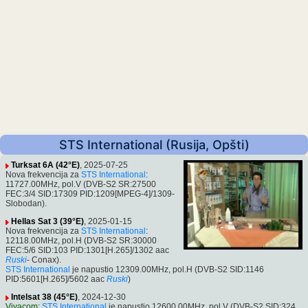
STS International (Rusija, Opšti)
Turksat 6A (42°E)
, 2025-07-25
Nova frekvencija za
STS International
:
11727.00MHz, pol.V (DVB-S2 SR:27500
FEC:3/4 SID:17309 PID:1209[MPEG-4]/1309-
Slobodan).
Hellas Sat 3 (39°E)
, 2025-01-15
Nova frekvencija za
STS International
:
12118.00MHz, pol.H (DVB-S2 SR:30000
FEC:5/6 SID:103 PID:1301[H.265]/1302 aac
Ruski
- Conax).
STS International
je napustio 12309.00MHz, pol.H (DVB-S2 SID:1146
PID:5601[H.265]/5602 aac
Ruski
)
Intelsat 38 (45°E)
, 2024-12-30
Vivacom
:
STS International
je napustio 12600.00MHz, pol.V (DVB-S2 SID:324