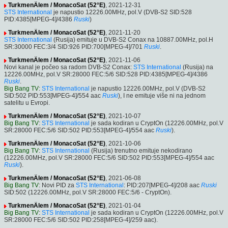
TurkmenÄlem / MonacoSat (52°E)
, 2021-12-31
STS International
je napustio 12226.00MHz, pol.V (DVB-S2 SID:528
PID:4385[MPEG-4]/4386
Ruski
)
TurkmenÄlem / MonacoSat (52°E)
, 2021-11-20
STS International
(Rusija) emituje u DVB-S2 Conax na 10887.00MHz, pol.H
SR:30000 FEC:3/4 SID:926 PID:700[MPEG-4]/701
Ruski
.
TurkmenÄlem / MonacoSat (52°E)
, 2021-11-06
Novi kanal je počeo sa radom DVB-S2 Conax:
STS International
(Rusija) na
12226.00MHz, pol.V SR:28000 FEC:5/6 SID:528 PID:4385[MPEG-4]/4386
Ruski
.
Big Bang TV
:
STS International
je napustio 12226.00MHz, pol.V (DVB-S2
SID:502 PID:553[MPEG-4]/554 aac
Ruski
), I ne emituje više ni na jednom
satelitu u Evropi.
TurkmenÄlem / MonacoSat (52°E)
, 2021-10-07
Big Bang TV
:
STS International
je sada kodiran u CryptOn (12226.00MHz, pol.V
SR:28000 FEC:5/6 SID:502 PID:553[MPEG-4]/554 aac
Ruski
).
TurkmenÄlem / MonacoSat (52°E)
, 2021-10-06
Big Bang TV
:
STS International
(Rusija) trenutno emituje nekodirano
(12226.00MHz, pol.V SR:28000 FEC:5/6 SID:502 PID:553[MPEG-4]/554 aac
Ruski
).
TurkmenÄlem / MonacoSat (52°E)
, 2021-06-08
Big Bang TV
: Novi PID za
STS International
: PID:207[MPEG-4]/208 aac
Ruski
SID:502 (12226.00MHz, pol.V SR:28000 FEC:5/6 - CryptOn).
TurkmenÄlem / MonacoSat (52°E)
, 2021-01-04
Big Bang TV
:
STS International
je sada kodiran u CryptOn (12226.00MHz, pol.V
SR:28000 FEC:5/6 SID:502 PID:258[MPEG-4]/259 aac).