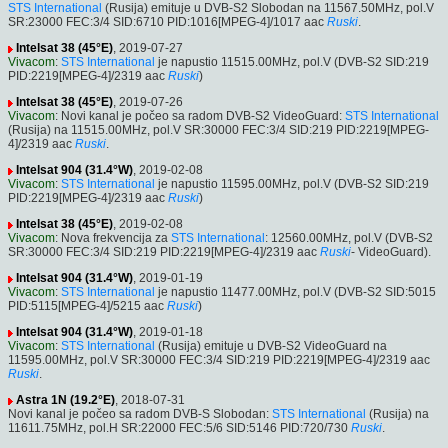
STS International
(Rusija) emituje u DVB-S2 Slobodan na 11567.50MHz, pol.V
SR:23000 FEC:3/4 SID:6710 PID:1016[MPEG-4]/1017 aac
Ruski
.
Intelsat 38 (45°E)
, 2019-07-27
Vivacom
:
STS International
je napustio 11515.00MHz, pol.V (DVB-S2 SID:219
PID:2219[MPEG-4]/2319 aac
Ruski
)
Intelsat 38 (45°E)
, 2019-07-26
Vivacom
: Novi kanal je počeo sa radom DVB-S2 VideoGuard:
STS International
(Rusija) na 11515.00MHz, pol.V SR:30000 FEC:3/4 SID:219 PID:2219[MPEG-
4]/2319 aac
Ruski
.
Intelsat 904 (31.4°W)
, 2019-02-08
Vivacom
:
STS International
je napustio 11595.00MHz, pol.V (DVB-S2 SID:219
PID:2219[MPEG-4]/2319 aac
Ruski
)
Intelsat 38 (45°E)
, 2019-02-08
Vivacom
: Nova frekvencija za
STS International
: 12560.00MHz, pol.V (DVB-S2
SR:30000 FEC:3/4 SID:219 PID:2219[MPEG-4]/2319 aac
Ruski
- VideoGuard).
Intelsat 904 (31.4°W)
, 2019-01-19
Vivacom
:
STS International
je napustio 11477.00MHz, pol.V (DVB-S2 SID:5015
PID:5115[MPEG-4]/5215 aac
Ruski
)
Intelsat 904 (31.4°W)
, 2019-01-18
Vivacom
:
STS International
(Rusija) emituje u DVB-S2 VideoGuard na
11595.00MHz, pol.V SR:30000 FEC:3/4 SID:219 PID:2219[MPEG-4]/2319 aac
Ruski
.
Astra 1N (19.2°E)
, 2018-07-31
Novi kanal je počeo sa radom DVB-S Slobodan:
STS International
(Rusija) na
11611.75MHz, pol.H SR:22000 FEC:5/6 SID:5146 PID:720/730
Ruski
.