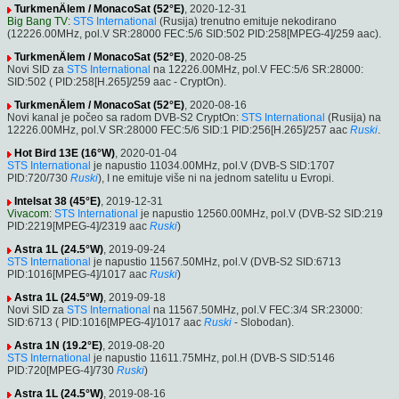
TurkmenÄlem / MonacoSat (52°E)
, 2020-12-31
Big Bang TV
:
STS International
(Rusija) trenutno emituje nekodirano
(12226.00MHz, pol.V SR:28000 FEC:5/6 SID:502 PID:258[MPEG-4]/259 aac).
TurkmenÄlem / MonacoSat (52°E)
, 2020-08-25
Novi SID za
STS International
na 12226.00MHz, pol.V FEC:5/6 SR:28000:
SID:502 ( PID:258[H.265]/259 aac - CryptOn).
TurkmenÄlem / MonacoSat (52°E)
, 2020-08-16
Novi kanal je počeo sa radom DVB-S2 CryptOn:
STS International
(Rusija) na
12226.00MHz, pol.V SR:28000 FEC:5/6 SID:1 PID:256[H.265]/257 aac
Ruski
.
Hot Bird 13E (16°W)
, 2020-01-04
STS International
je napustio 11034.00MHz, pol.V (DVB-S SID:1707
PID:720/730
Ruski
), I ne emituje više ni na jednom satelitu u Evropi.
Intelsat 38 (45°E)
, 2019-12-31
Vivacom
:
STS International
je napustio 12560.00MHz, pol.V (DVB-S2 SID:219
PID:2219[MPEG-4]/2319 aac
Ruski
)
Astra 1L (24.5°W)
, 2019-09-24
STS International
je napustio 11567.50MHz, pol.V (DVB-S2 SID:6713
PID:1016[MPEG-4]/1017 aac
Ruski
)
Astra 1L (24.5°W)
, 2019-09-18
Novi SID za
STS International
na 11567.50MHz, pol.V FEC:3/4 SR:23000:
SID:6713 ( PID:1016[MPEG-4]/1017 aac
Ruski
- Slobodan).
Astra 1N (19.2°E)
, 2019-08-20
STS International
je napustio 11611.75MHz, pol.H (DVB-S SID:5146
PID:720[MPEG-4]/730
Ruski
)
Astra 1L (24.5°W)
, 2019-08-16