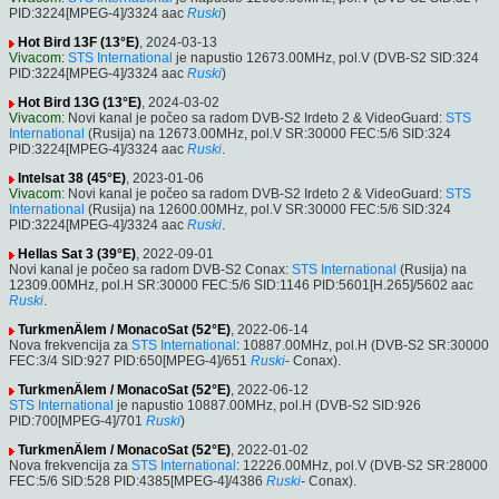
PID:3224[MPEG-4]/3324 aac
Ruski
)
Hot Bird 13F (13°E)
, 2024-03-13
Vivacom
:
STS International
je napustio 12673.00MHz, pol.V (DVB-S2 SID:324
PID:3224[MPEG-4]/3324 aac
Ruski
)
Hot Bird 13G (13°E)
, 2024-03-02
Vivacom
: Novi kanal je počeo sa radom DVB-S2 Irdeto 2 & VideoGuard:
STS
International
(Rusija) na 12673.00MHz, pol.V SR:30000 FEC:5/6 SID:324
PID:3224[MPEG-4]/3324 aac
Ruski
.
Intelsat 38 (45°E)
, 2023-01-06
Vivacom
: Novi kanal je počeo sa radom DVB-S2 Irdeto 2 & VideoGuard:
STS
International
(Rusija) na 12600.00MHz, pol.V SR:30000 FEC:5/6 SID:324
PID:3224[MPEG-4]/3324 aac
Ruski
.
Hellas Sat 3 (39°E)
, 2022-09-01
Novi kanal je počeo sa radom DVB-S2 Conax:
STS International
(Rusija) na
12309.00MHz, pol.H SR:30000 FEC:5/6 SID:1146 PID:5601[H.265]/5602 aac
Ruski
.
TurkmenÄlem / MonacoSat (52°E)
, 2022-06-14
Nova frekvencija za
STS International
: 10887.00MHz, pol.H (DVB-S2 SR:30000
FEC:3/4 SID:927 PID:650[MPEG-4]/651
Ruski
- Conax).
TurkmenÄlem / MonacoSat (52°E)
, 2022-06-12
STS International
je napustio 10887.00MHz, pol.H (DVB-S2 SID:926
PID:700[MPEG-4]/701
Ruski
)
TurkmenÄlem / MonacoSat (52°E)
, 2022-01-02
Nova frekvencija za
STS International
: 12226.00MHz, pol.V (DVB-S2 SR:28000
FEC:5/6 SID:528 PID:4385[MPEG-4]/4386
Ruski
- Conax).