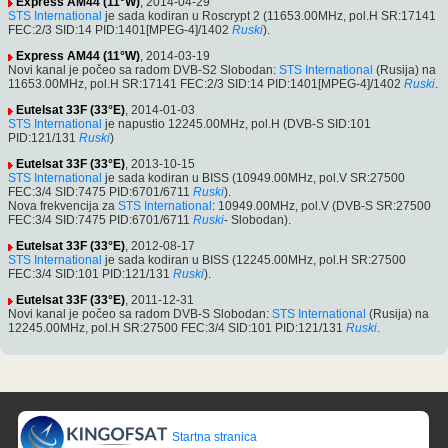
Express AM44 (11°W)
, 2014-04-29
STS International
je sada kodiran u Roscrypt 2 (11653.00MHz, pol.H SR:17141
FEC:2/3 SID:14 PID:1401[MPEG-4]/1402
Ruski
).
Express AM44 (11°W)
, 2014-03-19
Novi kanal je počeo sa radom DVB-S2 Slobodan:
STS International
(Rusija) na
11653.00MHz, pol.H SR:17141 FEC:2/3 SID:14 PID:1401[MPEG-4]/1402
Ruski
.
Eutelsat 33F (33°E)
, 2014-01-03
STS International
je napustio 12245.00MHz, pol.H (DVB-S SID:101
PID:121/131
Ruski
)
Eutelsat 33F (33°E)
, 2013-10-15
STS International
je sada kodiran u BISS (10949.00MHz, pol.V SR:27500
FEC:3/4 SID:7475 PID:6701/6711
Ruski
).
Nova frekvencija za
STS International
: 10949.00MHz, pol.V (DVB-S SR:27500
FEC:3/4 SID:7475 PID:6701/6711
Ruski
- Slobodan).
Eutelsat 33F (33°E)
, 2012-08-17
STS International
je sada kodiran u BISS (12245.00MHz, pol.H SR:27500
FEC:3/4 SID:101 PID:121/131
Ruski
).
Eutelsat 33F (33°E)
, 2011-12-31
Novi kanal je počeo sa radom DVB-S Slobodan:
STS International
(Rusija) na
12245.00MHz, pol.H SR:27500 FEC:3/4 SID:101 PID:121/131
Ruski
.
Startna stranica