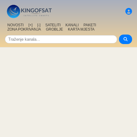
NOVOSTI
[+]
[-]
SATELITI
KANALI
PAKETI
ZONA POKRIVANJA
GROBLJE
KARTA MJESTA