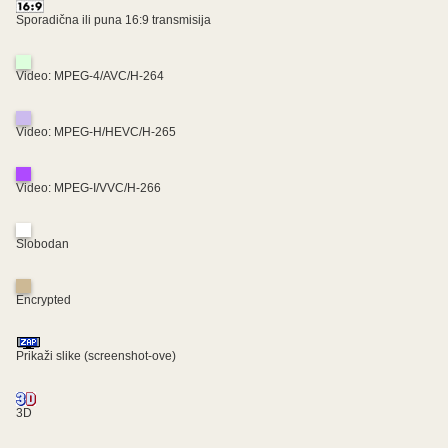
Sporadična ili puna 16:9 transmisija
Video: MPEG-4/AVC/H-264
Video: MPEG-H/HEVC/H-265
Video: MPEG-I/VVC/H-266
Slobodan
Encrypted
Prikaži slike (screenshot-ove)
3D