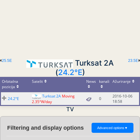
25.5E
Turksat 2A
23.5E
(
24.2°E
)
Orbitalna
Satelit
News
kanali
Ažuriranje
pozicija
Turksat 2A
Moving
2016-10-06
24.2°E
0
18:58
2.35°W/day
TV
Filtering and display options
Advanced options
▼