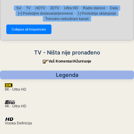
Svi
TV
HDTV
3DTV
Ultra HD
Radio stanice
Data
[+] Posledjne dodavanje/promene
[-] Poslednje uklanjanje
Trenutno nekodirani kanali
TV - Ništa nije pronađeno
Vaš Komentar/Ažuriranje
Legenda
8K - Ultra HD
4K - Ultra HD
Visoka Definicija