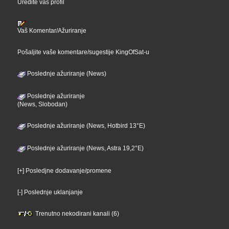
Uredite vaš profil
Vaš Komentar/Ažuriranje
Pošaljite vaše komentare/sugestije KingOfSat-u
Poslednje ažuriranje (News)
Poslednje ažuriranje
(News, Slobodan)
Poslednje ažuriranje (News, Hotbird 13°E)
Poslednje ažuriranje (News, Astra 19,2°E)
[+] Posledjne dodavanje/promene
[-] Poslednje uklanjanje
Trenutno nekodirani kanali (6)