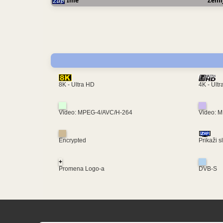
Ime
Zeml
4K - Ult
8K - Ultra HD
Video: MPEG-4/AVC/H-264
Video: 
Encrypted
Prikaži s
+
Promena Logo-a
DVB-S