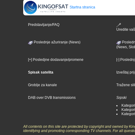
Startna stranica
Predstavljanje/FAQ
Uredite vaš 
Poslednje ažuriranje (News)
Posledn
(News, Slo
[+] Posledjne dodavanje/promene
[-] Posledn
Spisak satelita
Izveštaj pr
Groblje za kanale
Tražene sl
DAB over DVB transmissions
Srpski
Kategori
Kategori
Kategori
All contents on this site are protected by copyright and owned by Ki
identifying and promoting corresponding TV channels. For all questi