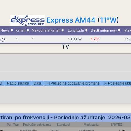
Express AM44
(
11°W
)
News
kanali
Nekodirani kanali
Longitude
Declination now
Max
1
1
10.93°W
1.78°
3.5
TV
HD
Radio stanice
Data
[+] Posledjne dodavanje/promene
[-] Poslednje ukl
ortirani po frekvenciji - Poslednje ažuriranje: 2026-
Pol
Txp
Područje pokrivanja
Standard
Modulacija
SR/FEC