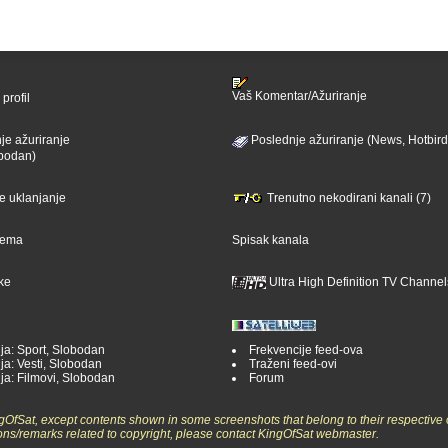
Vaš Komentar/Ažuriranje
profil
je ažuriranje
Poslednje ažuriranje (News, Hotbird
bodan)
je uklanjanje
Trenutno nekodirani kanali (7)
ijema
Spisak kanala
ike
Ultra High Definition TV Channel
ja: Sport, Slobodan
Frekvencije feed-ova
ja: Vesti, Slobodan
Traženi feed-ovi
ja: Filmovi, Slobodan
Forum
ngOfSat, except contents shown in some screenshots that belong to their respective 
ons/remarks related to copyright, please contact KingOfSat webmaster.