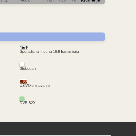
VPID
Audio
PMT
PCR
TXT
Ažuriranje
Sporadična ili puna 16:9 transmisija
Slobodan
UŽIVO emitovanje
DVB-S2X