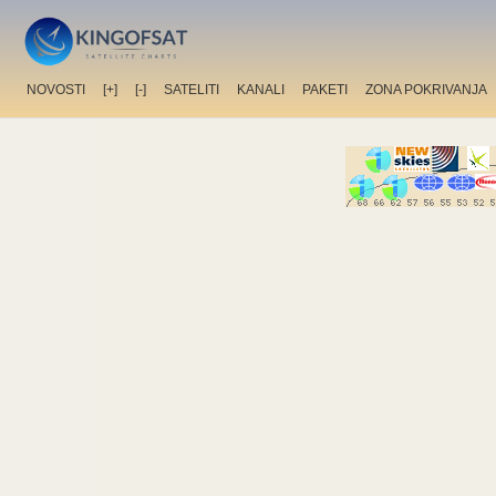
NOVOSTI
[+]
[-]
SATELITI
KANALI
PAKETI
ZONA POKRIVANJA