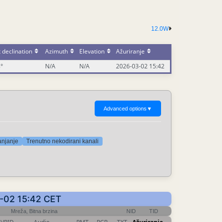
12.0W
 declination
Azimuth
Elevation
Ažuriranje
8°
N/A
N/A
2026-03-02 15:42
Advanced options
▼
anjanje
Trenutno nekodirani kanali
03-02 15:42 CET
Mreža, Bitna brzina
NID
TID