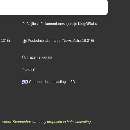
Pošaljite vaše komentare/sugestije KingOfSat-u
 13°E)
Poslednje ažuriranje (News, Astra 19,2°E)
Traženje kanala
Paketi
()
s
Channels broadcasting in 3D
owners. Screenshots are only proposed to help illustrating,