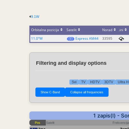
9.1W
Orbitalna pozicija
Satelit
Norad
.ini
11.0°W
Express AM44
33595
Filtering and display options
Svi
TV
HDTV
3DTV
Ultra 
1 zapis(I) - S
Pos
Satelit
Frekvencija