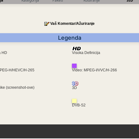
ja
Kategorija
Paketi
Kodiranje
SID
Vaš Komentar/Ažuriranje
Legenda
ra HD
Visoka Definicija
MPEG-H/HEVC/H-265
Video: MPEG-I/VVC/H-266
like (screenshot-ove)
3D
DVB-S2