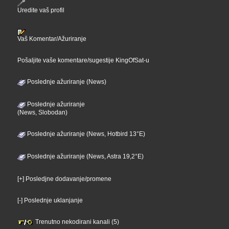
Uredite vaš profil
Vaš Komentar/Ažuriranje
Pošaljite vaše komentare/sugestije KingOfSat-u
Poslednje ažuriranje (News)
Poslednje ažuriranje
(News, Slobodan)
Poslednje ažuriranje (News, Hotbird 13°E)
Poslednje ažuriranje (News, Astra 19,2°E)
[+] Posledjne dodavanje/promene
[-] Poslednje uklanjanje
Trenutno nekodirani kanali (5)