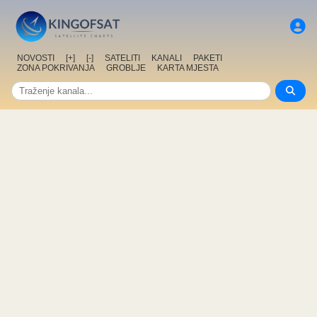
NOVOSTI
[+]
[-]
SATELITI
KANALI
PAKETI
ZONA POKRIVANJA
GROBLJE
KARTA MJESTA