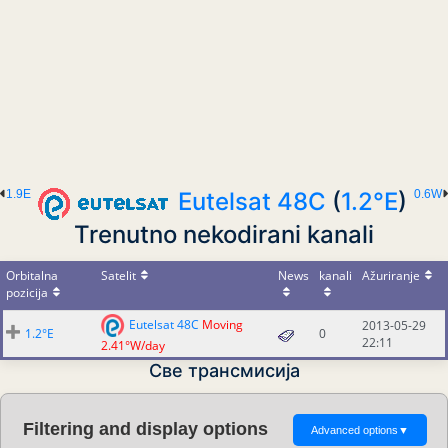
1.9E
Eutelsat 48C
(
1.2°E
)
0.6W
Trenutno nekodirani kanali
Orbitalna
Satelit
News
kanali
Ažuriranje
pozicija
Eutelsat 48C
Moving
2013-05-29
1.2°E
0
22:11
2.41°W/day
Све трансмисија
Filtering and display options
Advanced options
▼