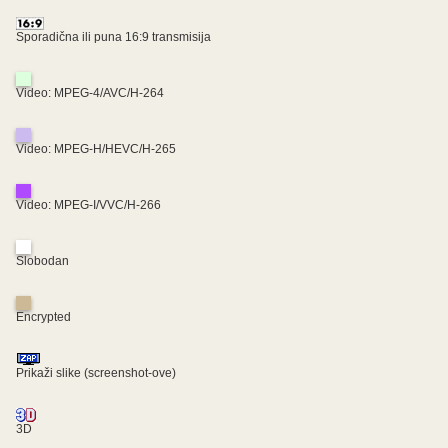
Sporadična ili puna 16:9 transmisija
Video: MPEG-4/AVC/H-264
Video: MPEG-H/HEVC/H-265
Video: MPEG-I/VVC/H-266
Slobodan
Encrypted
Prikaži slike (screenshot-ove)
3D