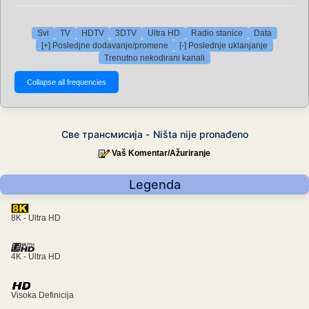
Svi
TV
HDTV
3DTV
Ultra HD
Radio stanice
Data
[+] Posledjne dodavanje/promene
[-] Poslednje uklanjanje
Trenutno nekodirani kanali
Све трансмисија - Ništa nije pronađeno
Vaš Komentar/Ažuriranje
Legenda
8K - Ultra HD
4K - Ultra HD
Visoka Definicija