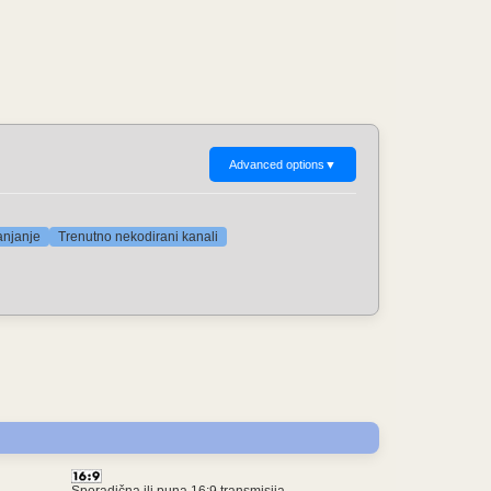
Advanced options
▼
anjanje
Trenutno nekodirani kanali
Sporadična ili puna 16:9 transmisija