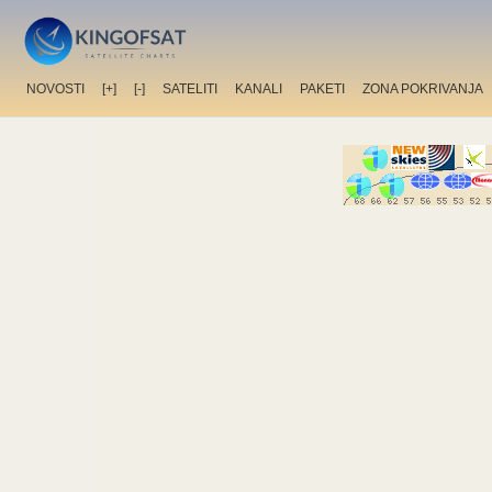
NOVOSTI
[+]
[-]
SATELITI
KANALI
PAKETI
ZONA POKRIVANJA