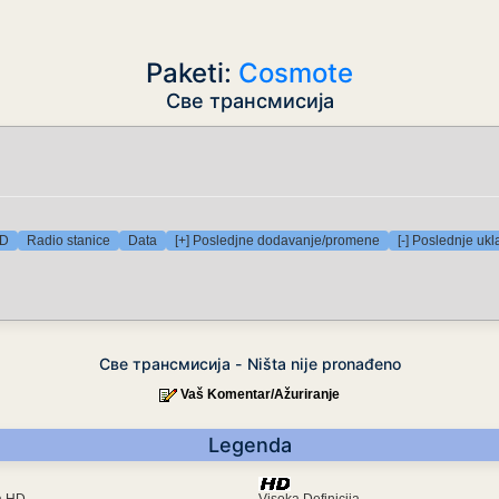
Paketi:
Cosmote
Све трансмисија
HD
Radio stanice
Data
[+] Posledjne dodavanje/promene
[-] Poslednje ukl
Све трансмисија - Ništa nije pronađeno
Vaš Komentar/Ažuriranje
Legenda
ra HD
Visoka Definicija