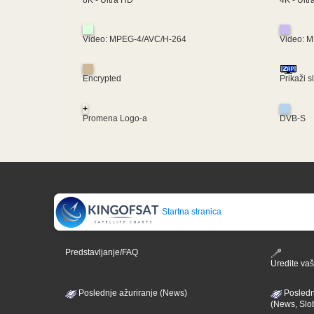
8K - Ultra HD
Video: MPEG-4/AVC/H-264
Video: 
Encrypted
Prikaži s
+
Promena Logo-a
DVB-S
Startna stranica
Predstavljanje/FAQ
Uredite vaš 
Poslednje ažuriranje (News)
Posledn
(News, Slo