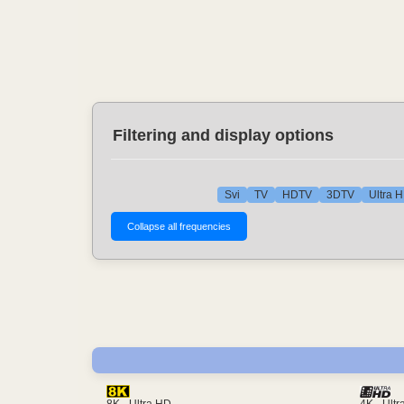
Filtering and display options
Svi
TV
HDTV
3DTV
Ultra 
4K - Ult