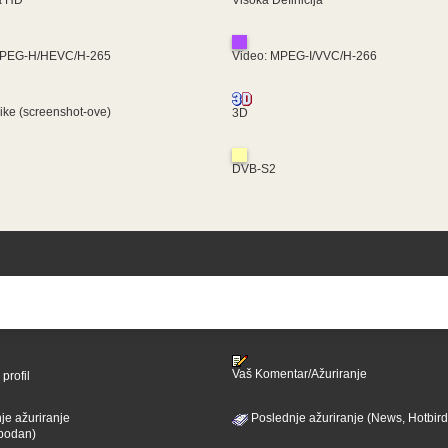
MPEG-H/HEVC/H-265
Video: MPEG-I/VVC/H-266
like (screenshot-ove)
3D
DVB-S2
Vaš Komentar/Ažuriranje
profil
je ažuriranje
Poslednje ažuriranje (News, Hotbird
bodan)