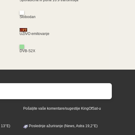
Slobodan
UŽIVO emitovanje
DVB-S2X
Pošaljite vaše komentare/sugestije KingOfSat-u
 13°E)
Poslednje ažuriranje (News, Astra 19,2°E)