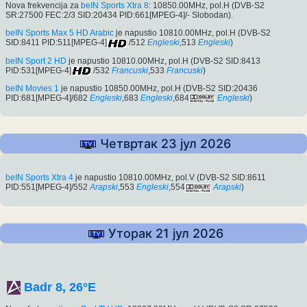
Nova frekvencija za
beIN Sports Xtra 8
: 10850.00MHz, pol.H (DVB-S2
SR:27500 FEC:2/3 SID:20434 PID:661[MPEG-4]/- Slobodan).
beIN Sports Max 5 HD Arabic
je napustio 10810.00MHz, pol.H (DVB-S2
SID:8411 PID:511[MPEG-4]
/512
Engleski
,513
Engleski
)
beIN Sport 2 HD
je napustio 10810.00MHz, pol.H (DVB-S2 SID:8413
PID:531[MPEG-4]
/532
Francuski
,533
Francuski
)
beIN Movies 1
je napustio 10850.00MHz, pol.H (DVB-S2 SID:20436
PID:681[MPEG-4]/682
Engleski
,683
Engleski
,684
Engleski
)
Четвртак 23 јул 2026
beIN Sports Xtra 4
je napustio 10810.00MHz, pol.V (DVB-S2 SID:8611
PID:551[MPEG-4]/552
Arapski
,553
Engleski
,554
Arapski
)
Уторак 21 јул 2026
Badr 8, 26°E