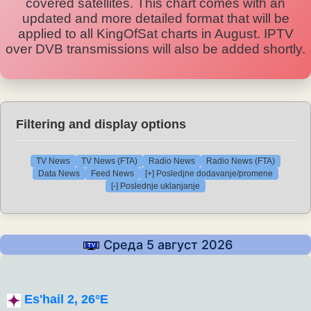
covered satellites. This chart comes with an
updated and more detailed format that will be
applied to all KingOfSat charts in August. IPTV
over DVB transmissions will also be added shortly.
Filtering and display options
TV News
TV News (FTA)
Radio News
Radio News (FTA)
Data News
Feed News
[+] Posledjne dodavanje/promene
[-] Poslednje uklanjanje
Среда 5 август 2026
Es'hail 2, 26°E