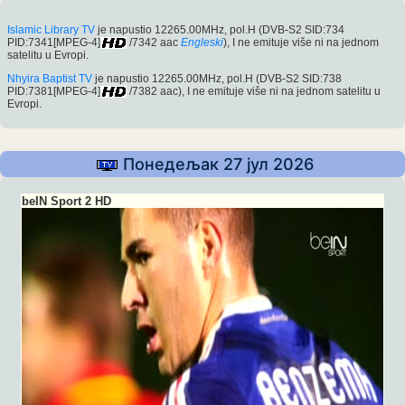
Islamic Library TV
je napustio 12265.00MHz, pol.H (DVB-S2 SID:734
PID:7341[MPEG-4]
/7342 aac
Engleski
), I ne emituje više ni na jednom
satelitu u Evropi.
Nhyira Baptist TV
je napustio 12265.00MHz, pol.H (DVB-S2 SID:738
PID:7381[MPEG-4]
/7382 aac), I ne emituje više ni na jednom satelitu u
Evropi.
Понедељак 27 јул 2026
beIN Sport 2 HD