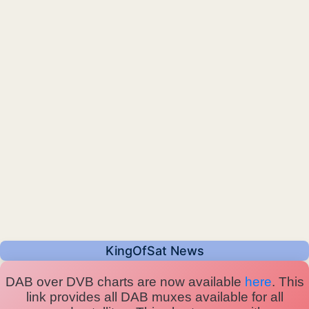
KingOfSat News
DAB over DVB charts are now available
here
. This
link provides all DAB muxes available for all