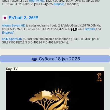
Nova frekvencija za
Red TV HD
: 12207.00MHz, pol.V (DVB-S2 SR:27500
FEC:3/4 SID:25 PID:125[MPEG-4]/225
Arapski
- Slobodan).
Es'hail 2, 26°E
Alkass Seven HD
je sada kodiran u Irdeto 2 & VideoGuard (10770.00MHz,
pol.H SR:27500 FEC:3/4 SID:113 PID:223[MPEG-4]
/323
Arapski
,423
Engleski
).
beIN Sports 4K
(Kutar) trenutno emituje nekodirano (11310.00MHz, pol.H
SR:27500 FEC:2/3 SID:40124 PID:491[MPEG-4]/).
Субота 18 јул 2026
Kayi TV