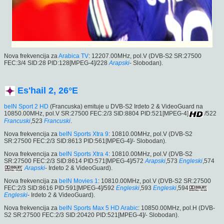
Nova frekvencija za
Arabica TV
: 12207.00MHz, pol.V (DVB-S2 SR:27500
FEC:3/4 SID:28 PID:128[MPEG-4]/228
Arapski
- Slobodan).
Es'hail 2, 26°E
beIN Sport 2 HD
(Francuska) emituje u DVB-S2 Irdeto 2 & VideoGuard na
10850.00MHz, pol.V SR:27500 FEC:2/3 SID:8804 PID:521[MPEG-4]
/522
Francuski
,523
Francuski
.
Nova frekvencija za
beIN Sports Xtra 9
: 10810.00MHz, pol.V (DVB-S2
SR:27500 FEC:2/3 SID:8613 PID:561[MPEG-4]/- Slobodan).
Nova frekvencija za
beIN Sports Xtra 4
: 10810.00MHz, pol.V (DVB-S2
SR:27500 FEC:2/3 SID:8614 PID:571[MPEG-4]/572
Arapski
,573
Engleski
,574
Arapski
- Irdeto 2 & VideoGuard).
Nova frekvencija za
beIN Movies 1
: 10810.00MHz, pol.V (DVB-S2 SR:27500
FEC:2/3 SID:8616 PID:591[MPEG-4]/592
Engleski
,593
Engleski
,594
Engleski
- Irdeto 2 & VideoGuard).
Nova frekvencija za
beIN Sports Max 5 HD Arabic
: 10850.00MHz, pol.H (DVB-
S2 SR:27500 FEC:2/3 SID:20420 PID:521[MPEG-4]/- Slobodan).