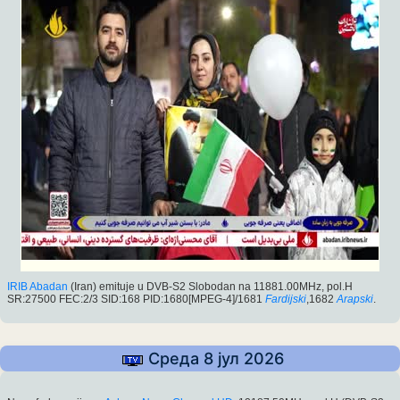
IRIB Abadan
(Iran) emituje u DVB-S2 Slobodan na 11881.00MHz, pol.H
SR:27500 FEC:2/3 SID:168 PID:1680[MPEG-4]/1681
Fardijski
,1682
Arapski
.
Среда 8 јул 2026