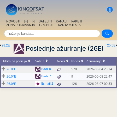
NOVOSTI
[+]
[-]
SATELITI
KANALI
PAKETI
ZONA POKRIVANJA
GROBLJE
KARTA MJESTA
28.2E
25.5E
Poslednje ažuriranje (26E)
Orbitalna pozicija
Satelit
News
kanali
Ažuriranje
Badr 8
26.0°E
570
2026-08-04 23:24
Badr 7
26.0°E
9
2026-06-08 22:47
Es'hail 2
26.0°E
126
2026-08-07 00:53