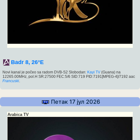
Badr 8, 26°E
Novi kanal je počeo sa radom DVB-S2 Slobodan:
Kayi TV
(Guana) na
12265.00MHz, pol.H SR:27500 FEC:5/6 SID:719 PID:7191[MPEG-4]/7192 aac
Francuski
.
Петак 17 јул 2026
Arabica TV