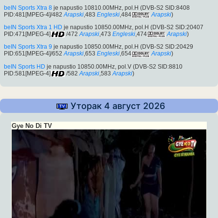
beIN Sports Xtra 8
je napustio 10810.00MHz, pol.H (DVB-S2 SID:8408
PID:481[MPEG-4]/482
Arapski
,483
Engleski
,484
Arapski
)
beIN Sports Xtra 1 HD
je napustio 10850.00MHz, pol.H (DVB-S2 SID:20407
PID:471[MPEG-4]
/472
Arapski
,473
Engleski
,474
Arapski
)
beIN Sports Xtra 9
je napustio 10850.00MHz, pol.H (DVB-S2 SID:20429
PID:651[MPEG-4]/652
Arapski
,653
Engleski
,654
Arapski
)
beIN Sports HD
je napustio 10850.00MHz, pol.V (DVB-S2 SID:8810
PID:581[MPEG-4]
/582
Arapski
,583
Arapski
)
Уторак 4 август 2026
Gye No Di TV