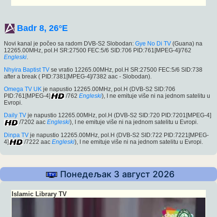
Badr 8, 26°E
Novi kanal je počeo sa radom DVB-S2 Slobodan:
Gye No Di TV
(Guana) na
12265.00MHz, pol.H SR:27500 FEC:5/6 SID:706 PID:761[MPEG-4]/762
Engleski
.
Nhyira Baptist TV
se vratio 12265.00MHz, pol.H SR:27500 FEC:5/6 SID:738
after a break ( PID:7381[MPEG-4]/7382 aac - Slobodan).
Omega TV UK
je napustio 12265.00MHz, pol.H (DVB-S2 SID:706
PID:761[MPEG-4]
/762
Engleski
), I ne emituje više ni na jednom satelitu u
Evropi.
Daily TV
je napustio 12265.00MHz, pol.H (DVB-S2 SID:720 PID:7201[MPEG-4]
/7202 aac
Engleski
), I ne emituje više ni na jednom satelitu u Evropi.
Dinpa TV
je napustio 12265.00MHz, pol.H (DVB-S2 SID:722 PID:7221[MPEG-
4]
/7222 aac
Engleski
), I ne emituje više ni na jednom satelitu u Evropi.
Понедељак 3 август 2026
Islamic Library TV