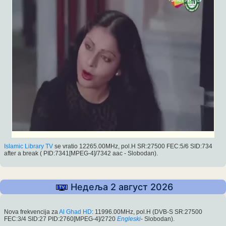
Islamic Library TV
se vratio 12265.00MHz, pol.H SR:27500 FEC:5/6 SID:734
after a break ( PID:7341[MPEG-4]/7342 aac - Slobodan).
Недеља 2 август 2026
Nova frekvencija za
Al Ghad HD
: 11996.00MHz, pol.H (DVB-S SR:27500
FEC:3/4 SID:27 PID:2760[MPEG-4]/2720
Engleski
- Slobodan).