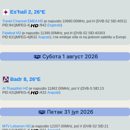
Es'hail 2, 26°E
Travel Channel EMEA HD
je napustio 10890.00MHz, pol.H (DVB-S2 SID:40511
PID:941[MPEG-4]
/942
Engleski
)
Fatafeat HD
je napustio 11390.00MHz, pol.H (DVB-S2 SID:40303
PID:631[MPEG-4]/632
Arapski
), I ne emituje više ni na jednom satelitu u Evropi.
Субота 1 август 2026
Badr 8, 26°E
Al Thaqafiah HD
je napustio 11862.00MHz, pol.V (DVB-S SID:13
PID:431[MPEG-4]
/432
Arapski
)
Петак 31 јул 2026
MTV Lebanon HD
je napustio 12207.00MHz, pol.V (DVB-S2 SID:21