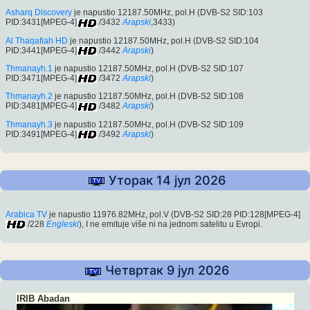
Asharq Discovery
je napustio 12187.50MHz, pol.H (DVB-S2 SID:103
PID:3431[MPEG-4]
/3432
Arapski
,3433)
Al Thaqafiah HD
je napustio 12187.50MHz, pol.H (DVB-S2 SID:104
PID:3441[MPEG-4]
/3442
Arapski
)
Thmanayh.1
je napustio 12187.50MHz, pol.H (DVB-S2 SID:107
PID:3471[MPEG-4]
/3472
Arapski
)
Thmanayh.2
je napustio 12187.50MHz, pol.H (DVB-S2 SID:108
PID:3481[MPEG-4]
/3482
Arapski
)
Thmanayh.3
je napustio 12187.50MHz, pol.H (DVB-S2 SID:109
PID:3491[MPEG-4]
/3492
Arapski
)
Уторак 14 јул 2026
Arabica TV
je napustio 11976.82MHz, pol.V (DVB-S2 SID:28 PID:128[MPEG-4]
/228
Engleski
), I ne emituje više ni na jednom satelitu u Evropi.
Четвртак 9 јул 2026
IRIB Abadan