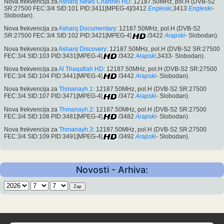
Nova frekvencija za
Asharq News Channel HD
: 12187.50MHz, pol.H (DVB-S2
SR:27500 FEC:3/4 SID:101 PID:3411[MPEG-4]/3412
Engleski
,3413
Engleski
-
Slobodan).
Nova frekvencija za
Asharq Documentary
: 12187.50MHz, pol.H (DVB-S2
SR:27500 FEC:3/4 SID:102 PID:3421[MPEG-4]
/3422
Arapski
- Slobodan).
Nova frekvencija za
Asharq Discovery
: 12187.50MHz, pol.H (DVB-S2 SR:27500
FEC:3/4 SID:103 PID:3431[MPEG-4]
/3432
Arapski
,3433- Slobodan).
Nova frekvencija za
Al Thaqafiah HD
: 12187.50MHz, pol.H (DVB-S2 SR:27500
FEC:3/4 SID:104 PID:3441[MPEG-4]
/3442
Arapski
- Slobodan).
Nova frekvencija za
Thmanayh.1
: 12187.50MHz, pol.H (DVB-S2 SR:27500
FEC:3/4 SID:107 PID:3471[MPEG-4]
/3472
Arapski
- Slobodan).
Nova frekvencija za
Thmanayh.2
: 12187.50MHz, pol.H (DVB-S2 SR:27500
FEC:3/4 SID:108 PID:3481[MPEG-4]
/3482
Arapski
- Slobodan).
Nova frekvencija za
Thmanayh.3
: 12187.50MHz, pol.H (DVB-S2 SR:27500
FEC:3/4 SID:109 PID:3491[MPEG-4]
/3492
Arapski
- Slobodan).
Novosti - Arhiva: