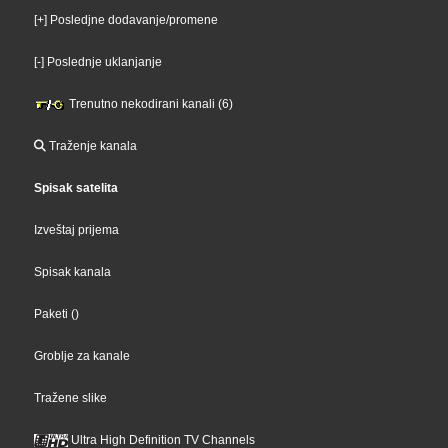
[+] Posledjne dodavanje/promene
[-] Poslednje uklanjanje
Trenutno nekodirani kanali (6)
Traženje kanala
Spisak satelita
Izveštaj prijema
Spisak kanala
Paketi
()
Groblje za kanale
Tražene slike
Ultra High Definition TV Channels