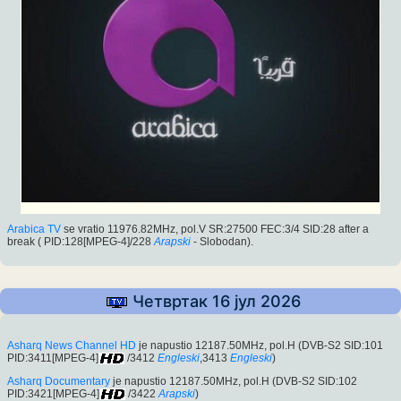
Arabica TV
se vratio 11976.82MHz, pol.V SR:27500 FEC:3/4 SID:28 after a
break ( PID:128[MPEG-4]/228
Arapski
- Slobodan).
Четвртак 16 јул 2026
Asharq News Channel HD
je napustio 12187.50MHz, pol.H (DVB-S2 SID:101
PID:3411[MPEG-4]
/3412
Engleski
,3413
Engleski
)
Asharq Documentary
je napustio 12187.50MHz, pol.H (DVB-S2 SID:102
PID:3421[MPEG-4]
/3422
Arapski
)