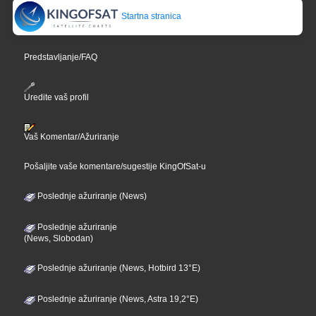
Startna stranica
Predstavljanje/FAQ
Uredite vaš profil
Vaš Komentar/Ažuriranje
Pošaljite vaše komentare/sugestije KingOfSat-u
Poslednje ažuriranje (News)
Poslednje ažuriranje
(News, Slobodan)
Poslednje ažuriranje (News, Hotbird 13°E)
Poslednje ažuriranje (News, Astra 19,2°E)