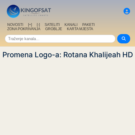
NOVOSTI
[+]
[-]
SATELITI
KANALI
PAKETI
ZONA POKRIVANJA
GROBLJE
KARTA MJESTA
Promena Logo-a: Rotana Khalijeah HD