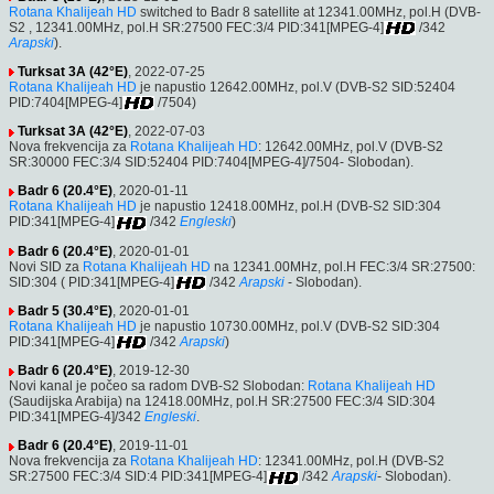
Rotana Khalijeah HD
switched to Badr 8 satellite at 12341.00MHz, pol.H (DVB-
S2 , 12341.00MHz, pol.H SR:27500 FEC:3/4 PID:341[MPEG-4]
/342
Arapski
).
Turksat 3A (42°E)
, 2022-07-25
Rotana Khalijeah HD
je napustio 12642.00MHz, pol.V (DVB-S2 SID:52404
PID:7404[MPEG-4]
/7504)
Turksat 3A (42°E)
, 2022-07-03
Nova frekvencija za
Rotana Khalijeah HD
: 12642.00MHz, pol.V (DVB-S2
SR:30000 FEC:3/4 SID:52404 PID:7404[MPEG-4]/7504- Slobodan).
Badr 6 (20.4°E)
, 2020-01-11
Rotana Khalijeah HD
je napustio 12418.00MHz, pol.H (DVB-S2 SID:304
PID:341[MPEG-4]
/342
Engleski
)
Badr 6 (20.4°E)
, 2020-01-01
Novi SID za
Rotana Khalijeah HD
na 12341.00MHz, pol.H FEC:3/4 SR:27500:
SID:304 ( PID:341[MPEG-4]
/342
Arapski
- Slobodan).
Badr 5 (30.4°E)
, 2020-01-01
Rotana Khalijeah HD
je napustio 10730.00MHz, pol.V (DVB-S2 SID:304
PID:341[MPEG-4]
/342
Arapski
)
Badr 6 (20.4°E)
, 2019-12-30
Novi kanal je počeo sa radom DVB-S2 Slobodan:
Rotana Khalijeah HD
(Saudijska Arabija) na 12418.00MHz, pol.H SR:27500 FEC:3/4 SID:304
PID:341[MPEG-4]/342
Engleski
.
Badr 6 (20.4°E)
, 2019-11-01
Nova frekvencija za
Rotana Khalijeah HD
: 12341.00MHz, pol.H (DVB-S2
SR:27500 FEC:3/4 SID:4 PID:341[MPEG-4]
/342
Arapski
- Slobodan).