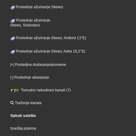
Poslednje ažuriranje (News)
Poslednje ažuriranje
(News, Slobodan)
Poslednje ažuriranje (News, Hotbird 13°E)
Poslednje ažuriranje (News, Astra 19,2°E)
[+] Posledjne dodavanje/promene
[-] Poslednje uklanjanje
Trenutno nekodirani kanali (7)
Traženje kanala
Spisak satelita
Izveštaj prijema