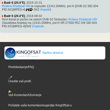
Badr 6 (20.4°E)
, 2019-10-31
Rotana Khalijeah HD
je napustio 12341.00MHz, pol.H (DVB-S2 SID:304
PID:341[MPEG-4]
/342
Arapski
)
Badr 6 (20.4°E)
, 2019-08-02
Novi kanal je počeo sa radom DVB-S2 Slobodan:
Rotana Khalijeah HD
(Saudijska Arabija) na 12341.00MHz, pol.H SR:27500 FEC:5/6 SID:304
PID:341[MPEG-4]/342
Engleski
.
Startna stranica
Predstavljanje/FAQ
Uredite vaš profil
Vaš Komentar/Ažuriranje
Pošaljite vaše komentare/sugestije KingOfSat-u