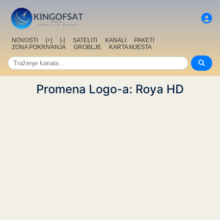
NOVOSTI
[+]
[-]
SATELITI
KANALI
PAKETI
ZONA POKRIVANJA
GROBLJE
KARTA MJESTA
Promena Logo-a: Roya HD