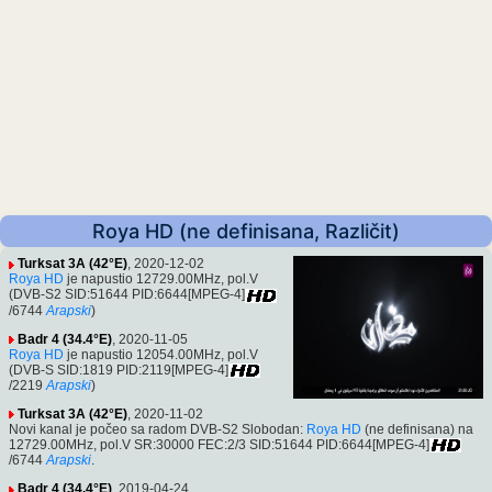
Roya HD (ne definisana, Različit)
Turksat 3A (42°E)
, 2020-12-02
Roya HD
je napustio 12729.00MHz, pol.V
(DVB-S2 SID:51644 PID:6644[MPEG-4]
/6744
Arapski
)
Badr 4 (34.4°E)
, 2020-11-05
Roya HD
je napustio 12054.00MHz, pol.V
(DVB-S SID:1819 PID:2119[MPEG-4]
/2219
Arapski
)
Turksat 3A (42°E)
, 2020-11-02
Novi kanal je počeo sa radom DVB-S2 Slobodan:
Roya HD
(ne definisana) na
12729.00MHz, pol.V SR:30000 FEC:2/3 SID:51644 PID:6644[MPEG-4]
/6744
Arapski
.
Badr 4 (34.4°E)
, 2019-04-24