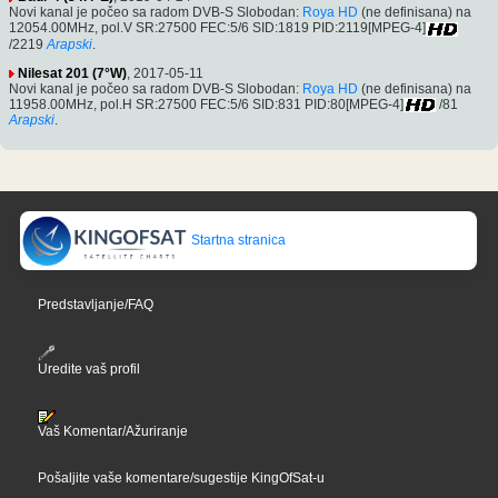
Novi kanal je počeo sa radom DVB-S Slobodan:
Roya HD
(ne definisana) na
12054.00MHz, pol.V SR:27500 FEC:5/6 SID:1819 PID:2119[MPEG-4]
/2219
Arapski
.
Nilesat 201 (7°W)
, 2017-05-11
Novi kanal je počeo sa radom DVB-S Slobodan:
Roya HD
(ne definisana) na
11958.00MHz, pol.H SR:27500 FEC:5/6 SID:831 PID:80[MPEG-4]
/81
Arapski
.
Startna stranica
Predstavljanje/FAQ
Uredite vaš profil
Vaš Komentar/Ažuriranje
Pošaljite vaše komentare/sugestije KingOfSat-u