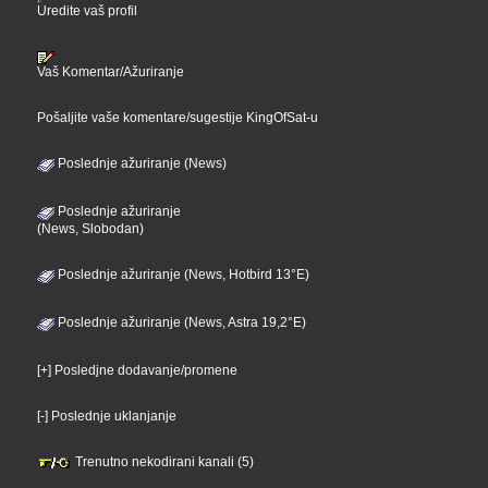
Uredite vaš profil
Vaš Komentar/Ažuriranje
Pošaljite vaše komentare/sugestije KingOfSat-u
Poslednje ažuriranje (News)
Poslednje ažuriranje
(News, Slobodan)
Poslednje ažuriranje (News, Hotbird 13°E)
Poslednje ažuriranje (News, Astra 19,2°E)
[+] Posledjne dodavanje/promene
[-] Poslednje uklanjanje
Trenutno nekodirani kanali (5)