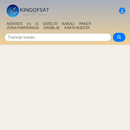
NOVOSTI
[+]
[-]
SATELITI
KANALI
PAKETI
ZONA POKRIVANJA
GROBLJE
KARTA MJESTA