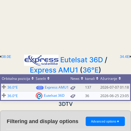
38.0E
34.4E
Eutelsat 36D
/
Express AMU1
(
36°E
)
Orbitalna pozicija
Satelit
News
kanali
Ažuriranje
36.0°E
Express AMU1
137
2026-07-07 01:18
Eutelsat 36D
36.0°E
36
2026-06-25 23:05
3DTV
Filtering and display options
Advanced options
▼