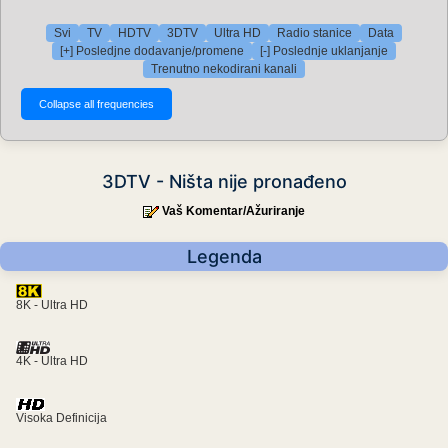
Svi
TV
HDTV
3DTV
Ultra HD
Radio stanice
Data
[+] Posledjne dodavanje/promene
[-] Poslednje uklanjanje
Trenutno nekodirani kanali
3DTV - Ništa nije pronađeno
Vaš Komentar/Ažuriranje
Legenda
8K - Ultra HD
4K - Ultra HD
Visoka Definicija