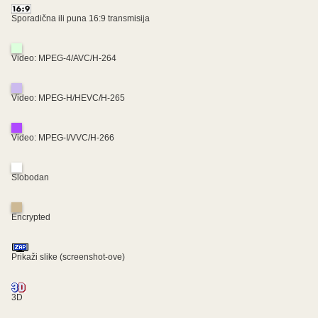
Sporadična ili puna 16:9 transmisija
Video: MPEG-4/AVC/H-264
Video: MPEG-H/HEVC/H-265
Video: MPEG-I/VVC/H-266
Slobodan
Encrypted
Prikaži slike (screenshot-ove)
3D