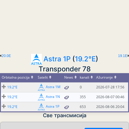
20.0E
19.1E
Astra 1P
(
19.2°E
)
Transponder 78
Orbitalna pozicija
Satelit
News
kanali
Ažuriranje
Astra 1M
19.2°E
0
2026-07-28 17:56
Astra 1N
19.2°E
355
2026-08-07 00:46
Astra 1P
19.2°E
653
2026-08-06 20:04
Све трансмисија