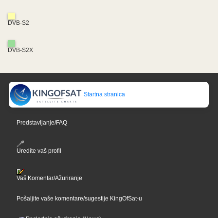
DVB-S2
DVB-S2X
Startna stranica
Predstavljanje/FAQ
Uredite vaš profil
Vaš Komentar/Ažuriranje
Pošaljite vaše komentare/sugestije KingOfSat-u