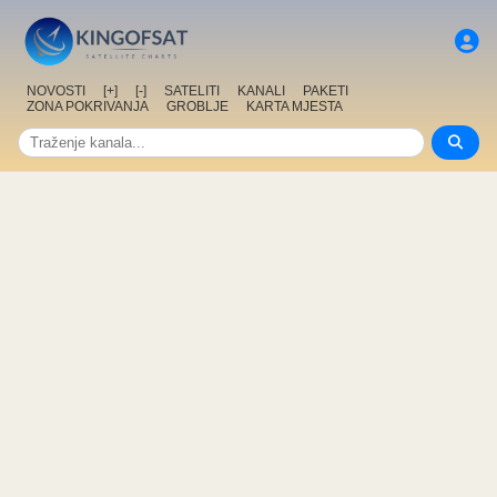
NOVOSTI
[+]
[-]
SATELITI
KANALI
PAKETI
ZONA POKRIVANJA
GROBLJE
KARTA MJESTA