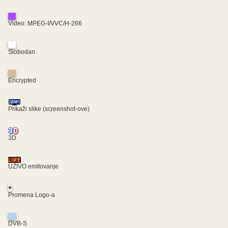
Video: MPEG-I/VVC/H-266
Slobodan
Encrypted
Prikaži slike (screenshot-ove)
3D
UŽIVO emitovanje
+
Promena Logo-a
DVB-S