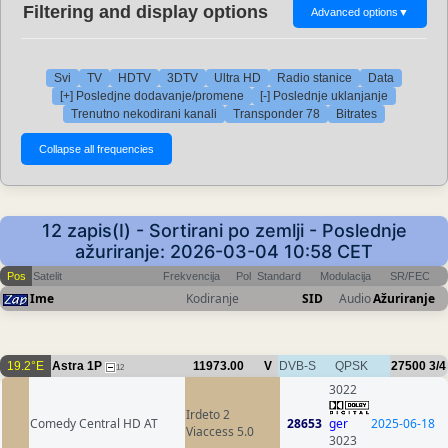
Filtering and display options
Advanced options
▼
Svi
TV
HDTV
3DTV
Ultra HD
Radio stanice
Data
[+] Posledjne dodavanje/promene
[-] Poslednje uklanjanje
Trenutno nekodirani kanali
Transponder 78
Bitrates
12 zapis(I) - Sortirani po zemlji - Poslednje
ažuriranje: 2026-03-04 10:58 CET
Pos
Satelit
Frekvencija
Pol
Standard
Modulacija
SR/FEC
Ime
Kodiranje
SID
Audio
Ažuriranje
19.2°E
Astra 1P
11973.00
V
DVB-S
QPSK
27500
3/4
12
3022
Irdeto 2
Comedy Central HD AT
28653
ger
2025-06-18
Viaccess 5.0
3023