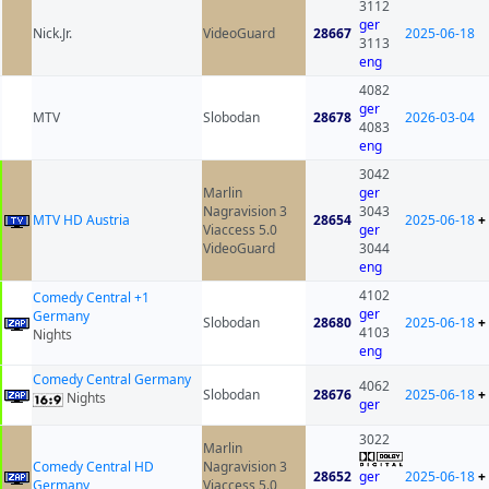
3112
ger
Nick.Jr.
VideoGuard
28667
2025-06-18
3113
eng
4082
ger
MTV
Slobodan
28678
2026-03-04
4083
eng
3042
Marlin
ger
Nagravision 3
3043
MTV HD Austria
28654
2025-06-18
+
Viaccess 5.0
ger
VideoGuard
3044
eng
4102
Comedy Central +1
ger
Germany
Slobodan
28680
2025-06-18
+
4103
Nights
eng
Comedy Central Germany
4062
Slobodan
28676
2025-06-18
+
Nights
ger
3022
Marlin
Comedy Central HD
Nagravision 3
28652
ger
2025-06-18
+
Germany
Viaccess 5.0