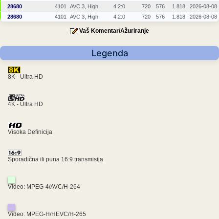
28680
4101
AVC 3, High
4:2:0
720
576
1.818
2026-08-08
28680
4101
AVC 3, High
4:2:0
720
576
1.818
2026-08-08
Vaš Komentar/Ažuriranje
Legenda
8K - Ultra HD
4K - Ultra HD
Visoka Definicija
Sporadična ili puna 16:9 transmisija
Video: MPEG-4/AVC/H-264
Video: MPEG-H/HEVC/H-265