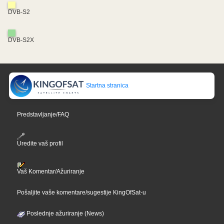
DVB-S2
DVB-S2X
Startna stranica
Predstavljanje/FAQ
Uredite vaš profil
Vaš Komentar/Ažuriranje
Pošaljite vaše komentare/sugestije KingOfSat-u
Poslednje ažuriranje (News)