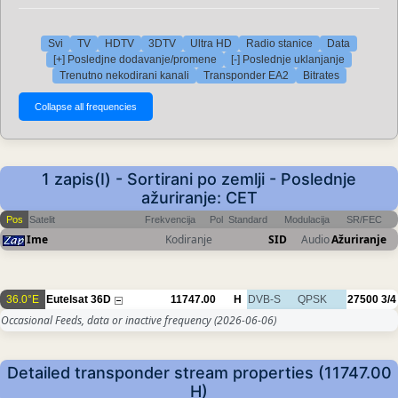
Svi
TV
HDTV
3DTV
Ultra HD
Radio stanice
Data
[+] Posledjne dodavanje/promene
[-] Poslednje uklanjanje
Trenutno nekodirani kanali
Transponder EA2
Bitrates
1 zapis(I) - Sortirani po zemlji - Poslednje
ažuriranje: CET
Pos
Satelit
Frekvencija
Pol
Standard
Modulacija
SR/FEC
Ime
Kodiranje
SID
Audio
Ažuriranje
36.0°E
Eutelsat 36D
11747.00
H
DVB-S
QPSK
27500
3/4
Occasional Feeds, data or inactive frequency
(2026-06-06)
Detailed transponder stream properties (11747.00
H)