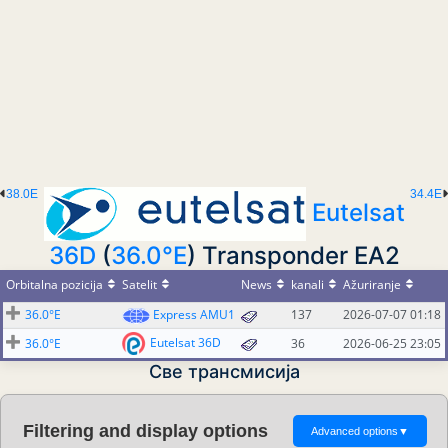
38.0E
34.4E
Eutelsat
36D
(
36.0°E
) Transponder EA2
Orbitalna pozicija
Satelit
News
kanali
Ažuriranje
36.0°E
Express AMU1
137
2026-07-07 01:18
Eutelsat 36D
36.0°E
36
2026-06-25 23:05
Све трансмисија
Filtering and display options
Advanced options
▼