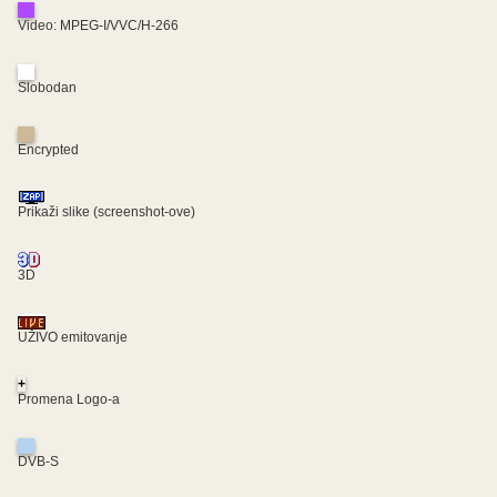
Video: MPEG-I/VVC/H-266
Slobodan
Encrypted
Prikaži slike (screenshot-ove)
3D
UŽIVO emitovanje
+
Promena Logo-a
DVB-S