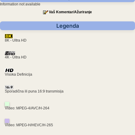
Information not available
Vaš Komentar/Ažuriranje
Legenda
8K - Ultra HD
4K - Ultra HD
Visoka Definicija
Sporadična ili puna 16:9 transmisija
Video: MPEG-4/AVC/H-264
Video: MPEG-H/HEVC/H-265