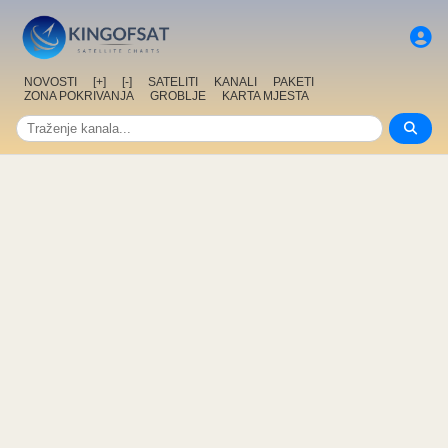
NOVOSTI
[+]
[-]
SATELITI
KANALI
PAKETI
ZONA POKRIVANJA
GROBLJE
KARTA MJESTA