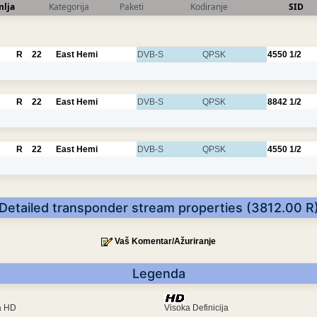
mlja
Kategorija
Paketi
Kodiranje
SID
R
22
East Hemi
DVB-S
QPSK
4550
1/2
R
22
East Hemi
DVB-S
QPSK
8842
1/2
R
22
East Hemi
DVB-S
QPSK
4550
1/2
Detailed transponder stream properties (3812.00 R
Vaš Komentar/Ažuriranje
Legenda
ra HD
Visoka Definicija