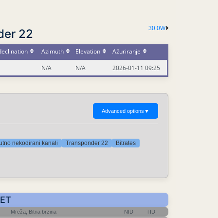
30.0W
der 22
eclination
Azimuth
Elevation
Ažuriranje
N/A
N/A
2026-01-11 09:25
Advanced options
▼
utno nekodirani kanali
Transponder 22
Bitrates
CET
Mreža, Bitna brzina
NID
TID