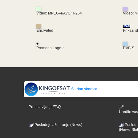
Video: MPEG-4/AVC/H-264
Video: 
Encrypted
Prikaži s
+
Promena Logo-a
DVB-S
Startna stranica
Predstavljanje/FAQ
Uredite vaš 
Poslednje ažuriranje (News)
Posledn
(News, Slo