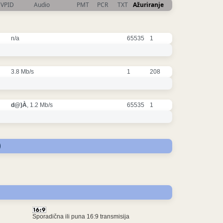
VPID
Audio
PMT
PCR
TXT
Ažuriranje
n/a
65535
1
3.8 Mb/s
1
208
d@)À
, 1.2 Mb/s
65535
1
)
Sporadična ili puna 16:9 transmisija