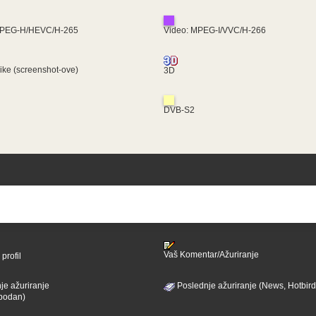
MPEG-H/HEVC/H-265
Video: MPEG-I/VVC/H-266
like (screenshot-ove)
3D
DVB-S2
Vaš Komentar/Ažuriranje
profil
je ažuriranje
Poslednje ažuriranje (News, Hotbird
bodan)