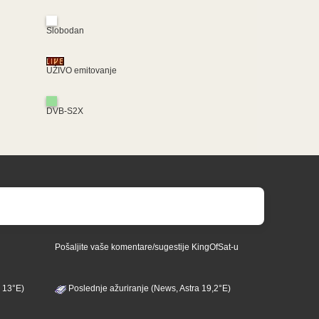
Slobodan
UŽIVO emitovanje
DVB-S2X
Pošaljite vaše komentare/sugestije KingOfSat-u
 13°E)
Poslednje ažuriranje (News, Astra 19,2°E)