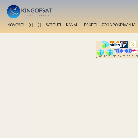
NOVOSTI
[+]
[-]
SATELITI
KANALI
PAKETI
ZONA POKRIVANJA