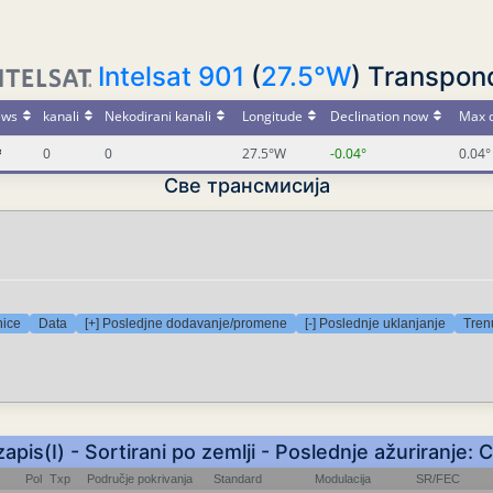
Intelsat 901
(
27.5°W
) Transpon
ews
kanali
Nekodirani kanali
Longitude
Declination now
Max d
0
0
27.5°W
-0.04°
0.04°
Све трансмисија
nice
Data
[+] Posledjne dodavanje/promene
[-] Poslednje uklanjanje
Tren
zapis(I) - Sortirani po zemlji - Poslednje ažuriranje: 
Pol
Txp
Područje pokrivanja
Standard
Modulacija
SR/FEC