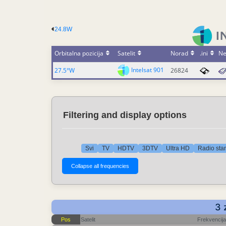
24.8W
Orbitalna pozicija
Satelit
Norad
.ini
N
Intelsat 901
27.5°W
26824
Filtering and display options
Svi
TV
HDTV
3DTV
Ultra HD
Radio sta
3 
Pos
Satelit
Frekvencija