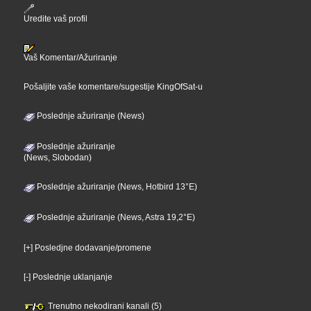
Uredite vaš profil
Vaš Komentar/Ažuriranje
Pošaljite vaše komentare/sugestije KingOfSat-u
Poslednje ažuriranje (News)
Poslednje ažuriranje
(News, Slobodan)
Poslednje ažuriranje (News, Hotbird 13°E)
Poslednje ažuriranje (News, Astra 19,2°E)
[+] Posledjne dodavanje/promene
[-] Poslednje uklanjanje
Trenutno nekodirani kanali (5)