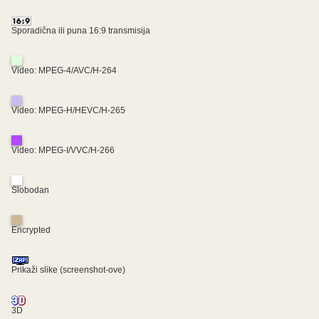
Sporadična ili puna 16:9 transmisija
Video: MPEG-4/AVC/H-264
Video: MPEG-H/HEVC/H-265
Video: MPEG-I/VVC/H-266
Slobodan
Encrypted
Prikaži slike (screenshot-ove)
3D