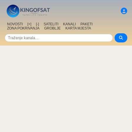
NOVOSTI
[+]
[-]
SATELITI
KANALI
PAKETI
ZONA POKRIVANJA
GROBLJE
KARTA MJESTA