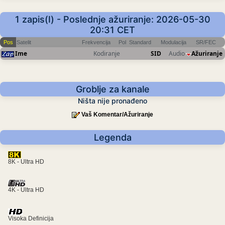
1 zapis(I) - Poslednje ažuriranje: 2026-05-30
20:31 CET
Pos
Satelit
Frekvencija
Pol
Standard
Modulacija
SR/FEC
Ime
Kodiranje
SID
Audio
Ažuriranje
Groblje za kanale
Ništa nije pronađeno
Vaš Komentar/Ažuriranje
Legenda
8K - Ultra HD
4K - Ultra HD
Visoka Definicija