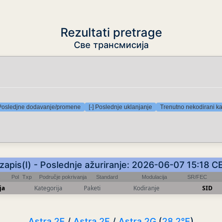
Rezultati pretrage
Све трансмисија
 Posledjne dodavanje/promene
[-] Poslednje uklanjanje
Trenutno nekodirani ka
 zapis(I) - Poslednje ažuriranje: 2026-06-07 15:18 C
Pol
Txp
Područje pokrivanja
Standard
Modulacija
SR/FEC
ja
Kategorija
Paketi
Kodiranje
SID
Astra 2E
/
Astra 2F
/
Astra 2G
(
28.2°E
)