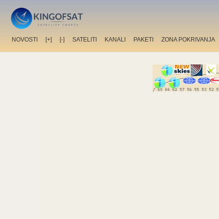
NOVOSTI
[+]
[-]
SATELITI
KANALI
PAKETI
ZONA POKRIVANJA