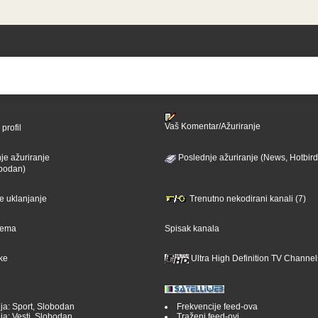
Vaš Komentar/Ažuriranje
profil
je ažuriranje
Poslednje ažuriranje (News, Hotbird
bodan)
je uklanjanje
Trenutno nekodirani kanali (7)
ijema
Spisak kanala
ike
Ultra High Definition TV Channel
ja: Sport, Slobodan
Frekvencije feed-ova
ja: Vesti, Slobodan
Traženi feed-ovi