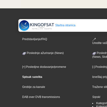
Startna stranica
Predstavljanje/FAQ
Uredite vaš 
Poslednje ažuriranje (News)
Posledn
(News, Slo
[+] Posledjne dodavanje/promene
[-] Posledn
Spisak satelita
Izveštaj pr
Groblje za kanale
Tražene sl
DAB over DVB transmissions
Srpski
Kategori
Kategori