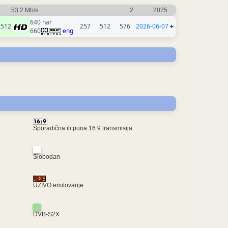
53.2 Mb/s
2
2025
640 nar
512
257
512
576
2026-06-07
+
660
eng
Sporadična ili puna 16:9 transmisija
Slobodan
UŽIVO emitovanje
DVB-S2X