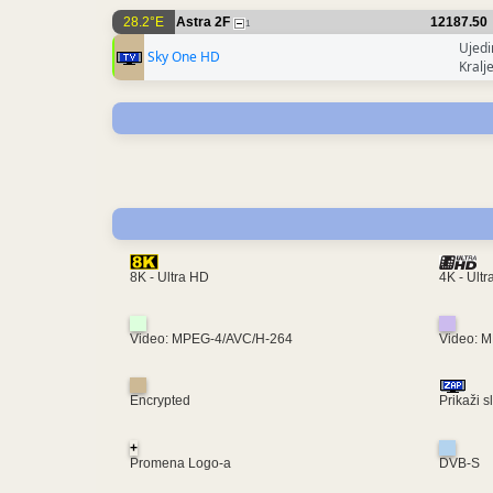
28.2°E
Astra 2F
12187.50
1
Ujedi
Sky One HD
Kralj
4K - Ult
8K - Ultra HD
Video: MPEG-4/AVC/H-264
Video: 
Encrypted
Prikaži s
+
Promena Logo-a
DVB-S