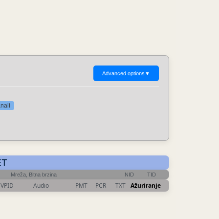
Advanced options
▼
nali
ET
Mreža, Bitna brzina
NID
TID
VPID
Audio
PMT
PCR
TXT
Ažuriranje