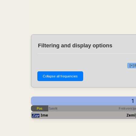
Filtering and display options
[+]
1
Pos
Satelit
Frekvencija
Ime
Zeml