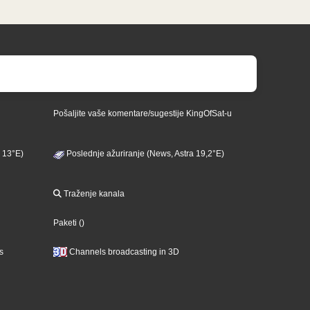
Pošaljite vaše komentare/sugestije KingOfSat-u
 13°E)
Poslednje ažuriranje (News, Astra 19,2°E)
Traženje kanala
Paketi
()
s
Channels broadcasting in 3D