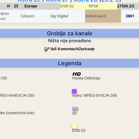
H
25
Europe
DVB-S2
8PSK
27500
2/3
njeno
Zabavni
Sky Digital
VideoGuard
3861
evst
Groblje za kanale
Ništa nije pronađeno
Vaš Komentar/Ažuriranje
Legenda
ra HD
Visoka Definicija
MPEG-H/HEVC/H-265
Video: MPEG-I/VVC/H-266
like (screenshot-ove)
3D
DVB-S2