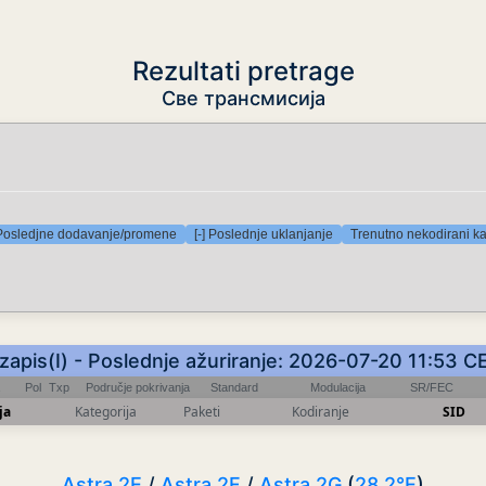
Rezultati pretrage
Све трансмисија
 Posledjne dodavanje/promene
[-] Poslednje uklanjanje
Trenutno nekodirani ka
 zapis(I) - Poslednje ažuriranje: 2026-07-20 11:53 C
Pol
Txp
Područje pokrivanja
Standard
Modulacija
SR/FEC
ja
Kategorija
Paketi
Kodiranje
SID
Astra 2E
/
Astra 2F
/
Astra 2G
(
28.2°E
)