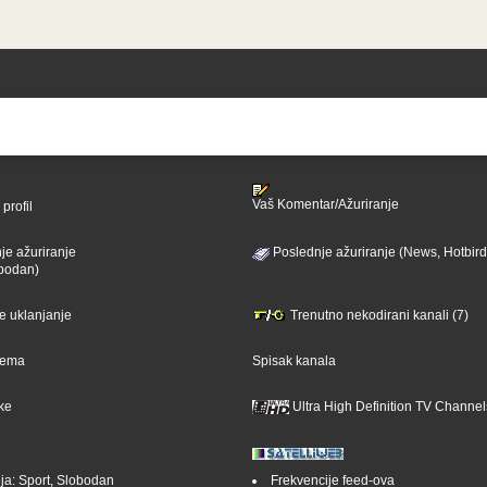
Vaš Komentar/Ažuriranje
profil
je ažuriranje
Poslednje ažuriranje (News, Hotbird
bodan)
je uklanjanje
Trenutno nekodirani kanali (7)
ijema
Spisak kanala
ike
Ultra High Definition TV Channel
ja: Sport, Slobodan
Frekvencije feed-ova