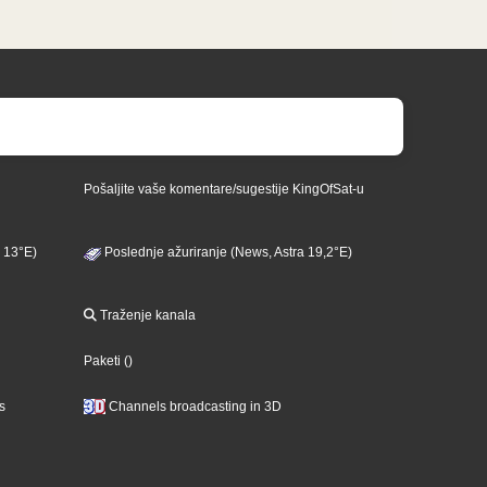
Pošaljite vaše komentare/sugestije KingOfSat-u
 13°E)
Poslednje ažuriranje (News, Astra 19,2°E)
Traženje kanala
Paketi
()
s
Channels broadcasting in 3D