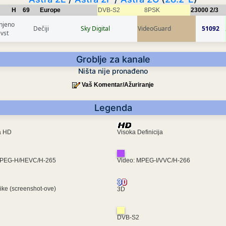
H
69
Europe
DVB-S2
8PSK
23000
2/3
njeno
Dečiji
Sky Digital
VideoGuard
51092
evst
Groblje za kanale
Ništa nije pronađeno
Vaš Komentar/Ažuriranje
Legenda
ra HD
Visoka Definicija
MPEG-H/HEVC/H-265
Video: MPEG-I/VVC/H-266
like (screenshot-ove)
3D
DVB-S2