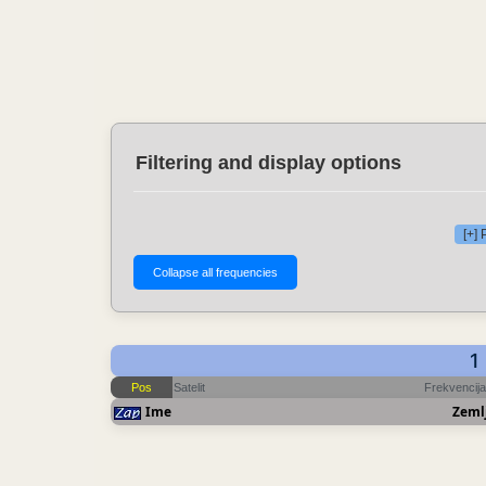
Filtering and display options
[+]
1
Pos
Satelit
Frekvencija
Ime
Zeml