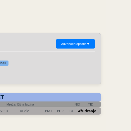
Advanced options
▼
nali
ET
Mreža, Bitna brzina
NID
TID
VPID
Audio
PMT
PCR
TXT
Ažuriranje