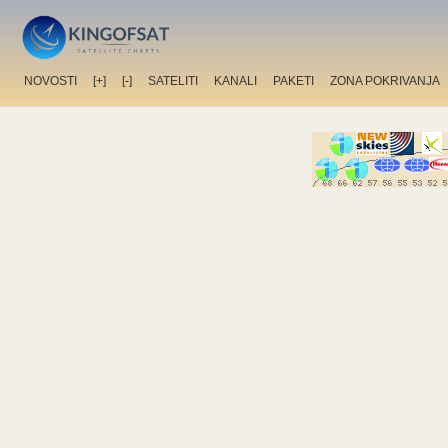
NOVOSTI
[+]
[-]
SATELITI
KANALI
PAKETI
ZONA POKRIVANJA