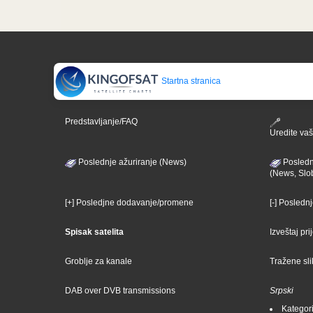
Startna stranica
Predstavljanje/FAQ
Uredite vaš 
Poslednje ažuriranje (News)
Posledn
(News, Slo
[+] Posledjne dodavanje/promene
[-] Posledn
Spisak satelita
Izveštaj pr
Groblje za kanale
Tražene sl
DAB over DVB transmissions
Srpski
Kategori