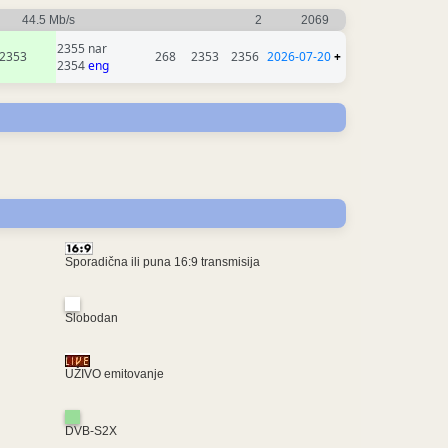
44.5 Mb/s
2
2069
2355 nar
2353
268
2353
2356
2026-07-20
+
2354
eng
Sporadična ili puna 16:9 transmisija
Slobodan
UŽIVO emitovanje
DVB-S2X