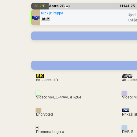
28.2°E
Astra 2G
11141.25
1
Nick Jr Peppa
Ujedi
Kralj
4K - Ult
8K - Ultra HD
Video: MPEG-4/AVC/H-264
Video: 
Encrypted
Prikaži s
+
Promena Logo-a
DVB-S