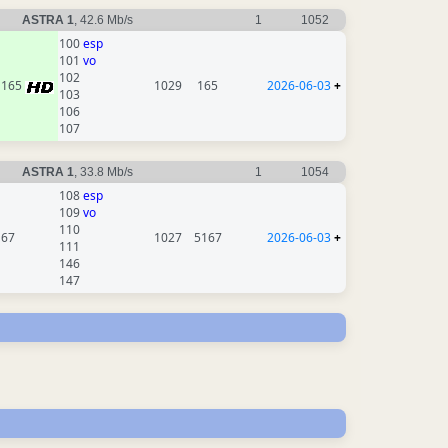
ASTRA 1
, 42.6 Mb/s
1
1052
100
esp
101
vo
102
165
1029
165
2026-06-03
+
103
106
107
ASTRA 1
, 33.8 Mb/s
1
1054
108
esp
109
vo
110
167
1027
5167
2026-06-03
+
111
146
147