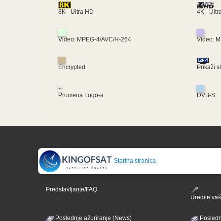
4K - Ult
8K - Ultra HD
Video: MPEG-4/AVC/H-264
Video: 
Encrypted
Prikaži s
+
Promena Logo-a
DVB-S
Startna stranica
Predstavljanje/FAQ
Uredite vaš 
Poslednje ažuriranje (News)
Posledn