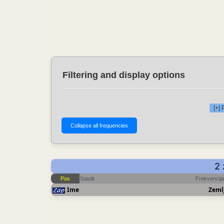
Filtering and display options
[+]
2 
Pos
Satelit
Frekvencija
Ime
Zeml