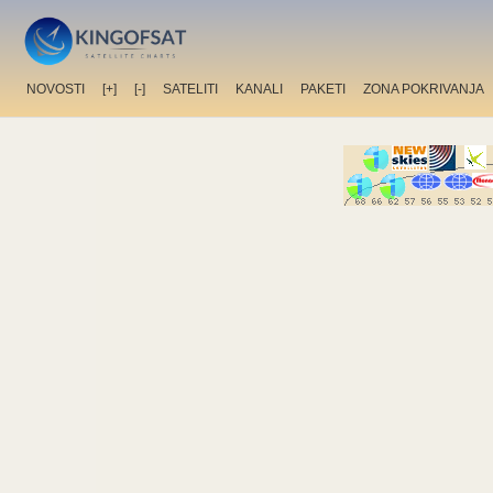
NOVOSTI
[+]
[-]
SATELITI
KANALI
PAKETI
ZONA POKRIVANJA