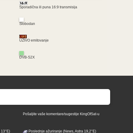
Sporadična ili puna 16:9 transmisija
Slobodan
UŽIVO emitovanje
DVB-S2X
Pošaljite vaše komentare/sugestije KingOfSat-u
 13°E)
Poslednje ažuriranje (News, Astra 19,2°E)