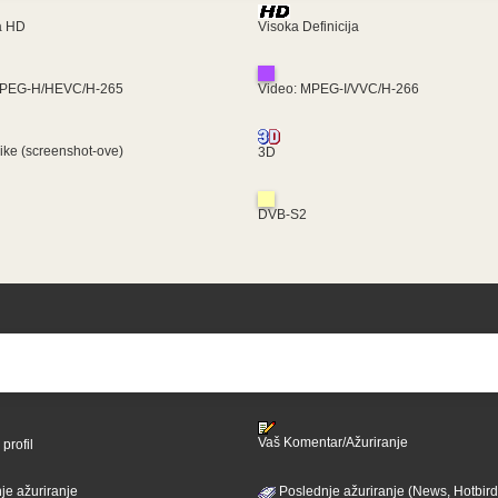
ra HD
Visoka Definicija
MPEG-H/HEVC/H-265
Video: MPEG-I/VVC/H-266
like (screenshot-ove)
3D
DVB-S2
Vaš Komentar/Ažuriranje
profil
je ažuriranje
Poslednje ažuriranje (News, Hotbird