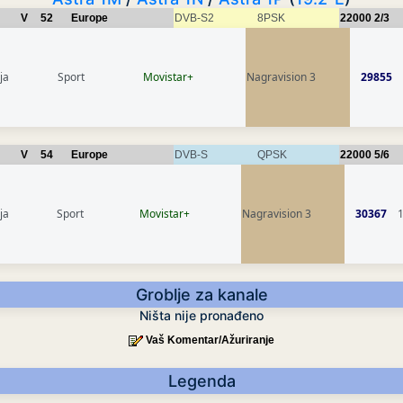
V
52
Europe
DVB-S2
8PSK
22000
2/3
ja
Sport
Movistar+
Nagravision 3
29855
V
54
Europe
DVB-S
QPSK
22000
5/6
ja
Sport
Movistar+
Nagravision 3
30367
Groblje za kanale
Ništa nije pronađeno
Vaš Komentar/Ažuriranje
Legenda