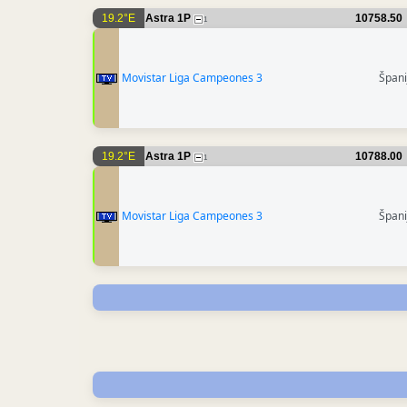
19.2°E
Astra 1P
10758.50
1
Movistar Liga Campeones 3
Špani
19.2°E
Astra 1P
10788.00
1
Movistar Liga Campeones 3
Špani