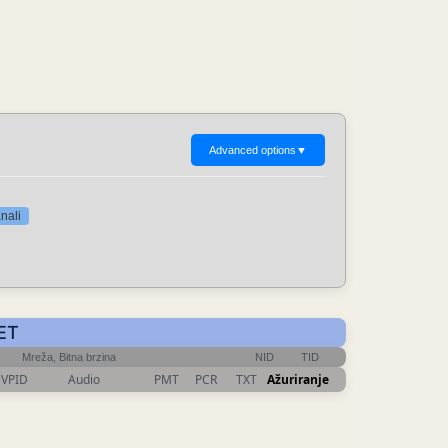
Advanced options
▼
nali
CET
Mreža, Bitna brzina
NID
TID
VPID
Audio
PMT
PCR
TXT
Ažuriranje