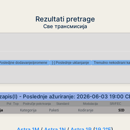
Rezultati pretrage
Све трансмисија
 Posledjne dodavanje/promene
[-] Poslednje uklanjanje
Trenutno nekodirani ka
zapis(I) - Poslednje ažuriranje: 2026-06-03 19:00 
Pol
Txp
Područje pokrivanja
Standard
Modulacija
SR/FEC
ja
Kategorija
Paketi
Kodiranje
SID
Astra 1M
/
Astra 1N
/
Astra 1P
(
19.2°E
)