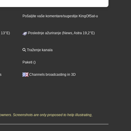
Pošaljite vaše komentare/sugestije KingOfSat-u
 13°E)
Poslednje ažuriranje (News, Astra 19,2°E)
Traženje kanala
Paketi
()
s
Channels broadcasting in 3D
owners. Screenshots are only proposed to help illustrating,