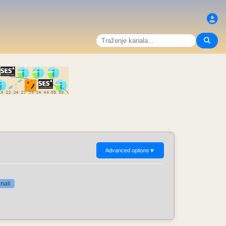
Advanced options
▼
nali