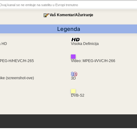
Ovaj kanal se ne emituje na satelitu u Evropi trenutno
Vaš Komentar/Ažuriranje
Legenda
ra HD
Visoka Definicija
MPEG-H/HEVC/H-265
Video: MPEG-I/VVC/H-266
like (screenshot-ove)
3D
DVB-S2