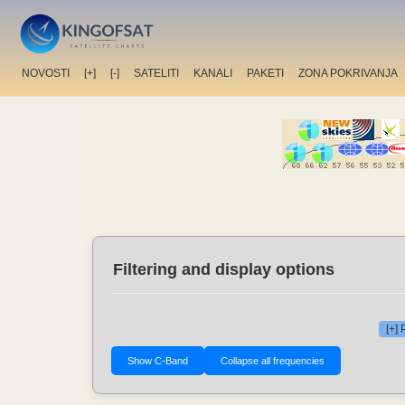
NOVOSTI
[+]
[-]
SATELITI
KANALI
PAKETI
ZONA POKRIVANJA
Filtering and display options
[+]