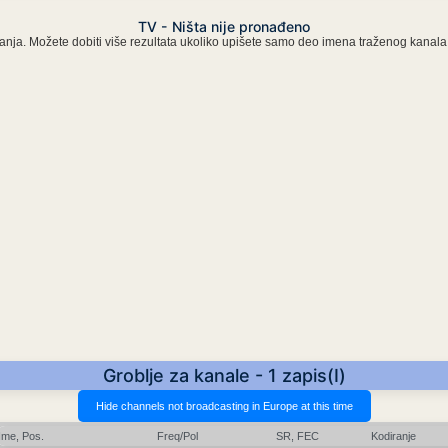
TV - Ništa nije pronađeno
 pisanja. Možete dobiti više rezultata ukoliko upišete samo deo imena traženog kanala
Groblje za kanale - 1 zapis(I)
Ime, Pos.
Freq/Pol
SR, FEC
Kodiranje