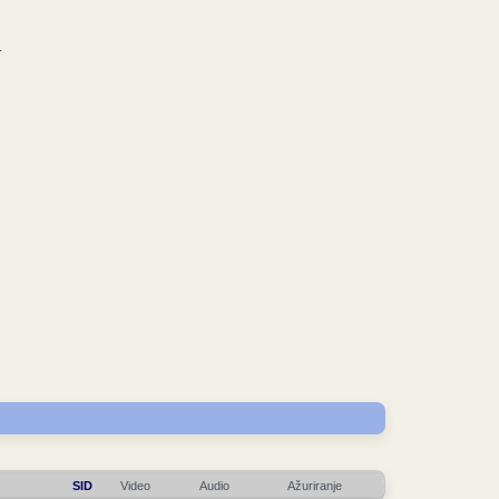
.
SID
Video
Audio
Ažuriranje