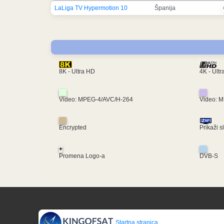
LaLiga TV Hypermotion 10
Španija
4K - Ult
8K - Ultra HD
Video: MPEG-4/AVC/H-264
Video: 
Encrypted
Prikaži s
+
Promena Logo-a
DVB-S
Startna stranica