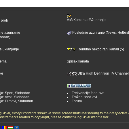
Vaš Komentar/Ažuriranje
profil
je ažuriranje
Poslednje ažuriranje (News, Hotbird
bodan)
je uklanjanje
Trenutno nekodirani kanali (5)
ijema
Spisak kanala
ike
Ultra High Definition TV Channel
ja: Sport, Slobodan
Frekvencije feed-ova
ja: Vesti, Slobodan
Traženi feed-ovi
ja: Filmovi, Slobodan
Forum
ngOfSat, except contents shown in some screenshots that belong to their respective 
ons/remarks related to copyright, please contact KingOfSat webmaster.