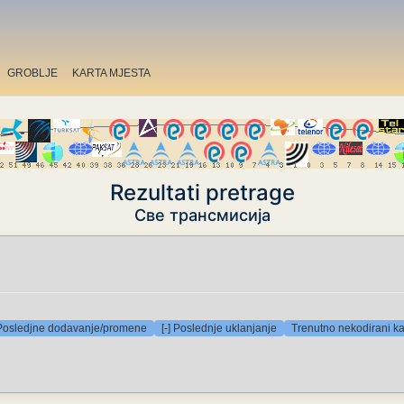
GROBLJE
KARTA MJESTA
Rezultati pretrage
Све трансмисија
 Posledjne dodavanje/promene
[-] Poslednje uklanjanje
Trenutno nekodirani ka