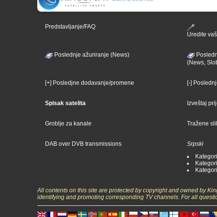
Predstavljanje/FAQ
Uredite vaš 
Poslednje ažuriranje (News)
Posledn
(News, Slo
[+] Posledjne dodavanje/promene
[-] Posledn
Spisak satelita
Izveštaj pr
Groblje za kanale
Tražene sl
DAB over DVB transmissions
Srpski
Kategori
Kategori
Kategori
All contents on this site are protected by copyright and owned by Ki
identifying and promoting corresponding TV channels. For all questi