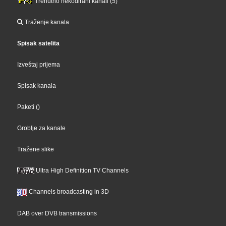
Trenutno nekodirani kanali (5)
Traženje kanala
Spisak satelita
Izveštaj prijema
Spisak kanala
Paketi
()
Groblje za kanale
Tražene slike
Ultra High Definition TV Channels
Channels broadcasting in 3D
DAB over DVB transmissions