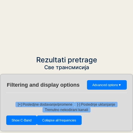
Rezultati pretrage
Све трансмисија
Filtering and display options
Advanced options
▼
[+] Posledjne dodavanje/promene
[-] Poslednje uklanjanje
Trenutno nekodirani kanali