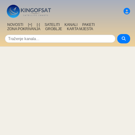
NOVOSTI
[+]
[-]
SATELITI
KANALI
PAKETI
ZONA POKRIVANJA
GROBLJE
KARTA MJESTA