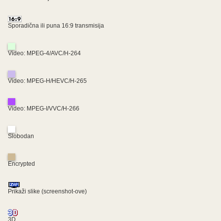
Sporadična ili puna 16:9 transmisija
Video: MPEG-4/AVC/H-264
Video: MPEG-H/HEVC/H-265
Video: MPEG-I/VVC/H-266
Slobodan
Encrypted
Prikaži slike (screenshot-ove)
3D