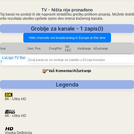
TV - Ništa nije pronađeno
Taj kanal ne postoji ili ste napravili sintatičku grešku prilikom pisanja. Možete dobiti
više rezultata ukoliko upišete samo deo imena traženog kanala.
Groblje za kanale - 1 zapis(I)
SR,
Ime
Ime, Pos.
Freq/Pol
Kodiranje
Ažuriranje
FEC
LaLiga TV Bar
Ovaj kanal se ne emituje na satelitu u Evropi trenutno
7
Vaš Komentar/Ažuriranje
Legenda
8K - Ultra HD
4K - Ultra HD
Visoka Definicija