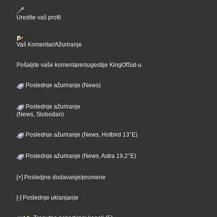
Uredite vaš profil
Vaš Komentar/Ažuriranje
Pošaljite vaše komentare/sugestije KingOfSat-u
Poslednje ažuriranje (News)
Poslednje ažuriranje
(News, Slobodan)
Poslednje ažuriranje (News, Hotbird 13°E)
Poslednje ažuriranje (News, Astra 19,2°E)
[+] Posledjne dodavanje/promene
[-] Poslednje uklanjanje