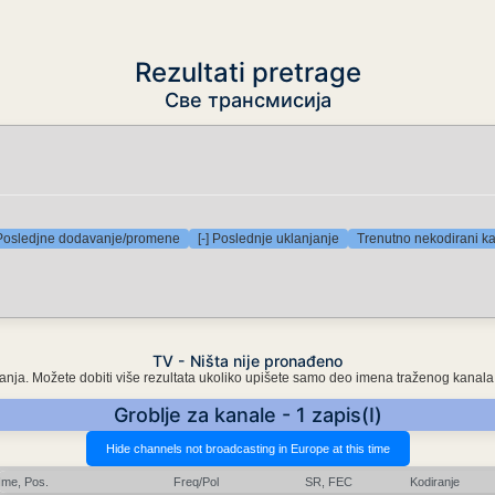
Rezultati pretrage
Све трансмисија
 Posledjne dodavanje/promene
[-] Poslednje uklanjanje
Trenutno nekodirani ka
TV - Ništa nije pronađeno
 pisanja. Možete dobiti više rezultata ukoliko upišete samo deo imena traženog kanala
Groblje za kanale - 1 zapis(I)
Ime, Pos.
Freq/Pol
SR, FEC
Kodiranje