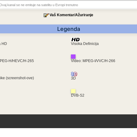
Ovaj kanal se ne emituje na satelitu u Evropi trenutno
Vaš Komentar/Ažuriranje
Legenda
ra HD
Visoka Definicija
MPEG-H/HEVC/H-265
Video: MPEG-I/VVC/H-266
like (screenshot-ove)
3D
DVB-S2