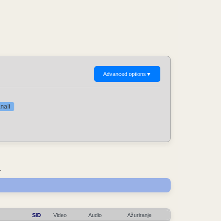
Advanced options
▼
nali
.
SID
Video
Audio
Ažuriranje