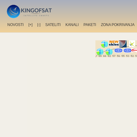
NOVOSTI
[+]
[-]
SATELITI
KANALI
PAKETI
ZONA POKRIVANJA