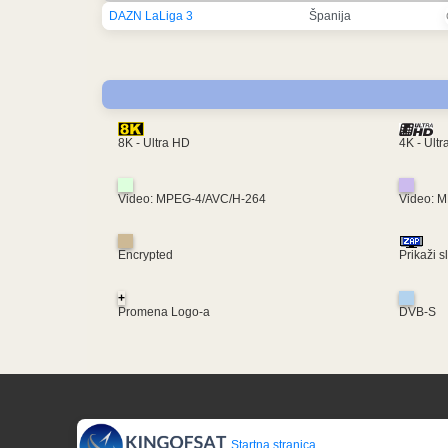
DAZN LaLiga 3
Španija
4K - Ult
8K - Ultra HD
Video: MPEG-4/AVC/H-264
Video: 
Encrypted
Prikaži s
+
Promena Logo-a
DVB-S
Startna stranica