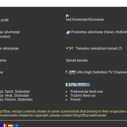
Vaš Komentar/Ažuriranje
profil
je ažuriranje
Poslednje ažuriranje (News, Hotbird
bodan)
je uklanjanje
Trenutno nekodirani kanali (7)
ijema
Spisak kanala
ike
Ultra High Definition TV Channel
ja: Sport, Slobodan
Frekvencije feed-ova
ja: Vesti, Slobodan
Traženi feed-ovi
ja: Filmovi, Slobodan
Forum
ngOfSat, except contents shown in some screenshots that belong to their respective 
ons/remarks related to copyright, please contact KingOfSat webmaster.