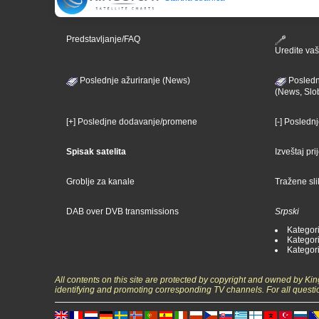
Predstavljanje/FAQ
Uredite vaš 
Poslednje ažuriranje (News)
Posledn
(News, Slo
[+] Posledjne dodavanje/promene
[-] Posledn
Spisak satelita
Izveštaj pr
Groblje za kanale
Tražene sl
DAB over DVB transmissions
Srpski
Kategori
Kategori
Kategori
All contents on this site are protected by copyright and owned by Ki
identifying and promoting corresponding TV channels. For all questi