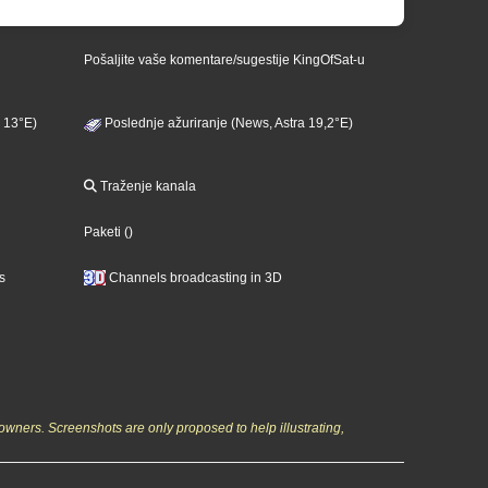
Pošaljite vaše komentare/sugestije KingOfSat-u
 13°E)
Poslednje ažuriranje (News, Astra 19,2°E)
Traženje kanala
Paketi
()
s
Channels broadcasting in 3D
owners. Screenshots are only proposed to help illustrating,