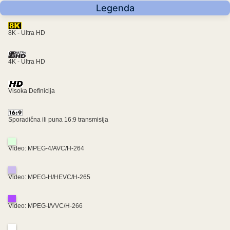
Legenda
8K - Ultra HD
4K - Ultra HD
Visoka Definicija
Sporadična ili puna 16:9 transmisija
Video: MPEG-4/AVC/H-264
Video: MPEG-H/HEVC/H-265
Video: MPEG-I/VVC/H-266