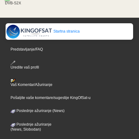
DVB-S2X
Startna stranica
Predstavljanje/FAQ
Uredite vaš profil
Vaš Komentar/Ažuriranje
Pošaljite vaše komentare/sugestije KingOfSat-u
Poslednje ažuriranje (News)
Poslednje ažuriranje
(News, Slobodan)