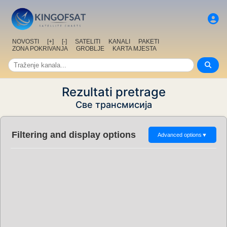
NOVOSTI
[+]
[-]
SATELITI
KANALI
PAKETI
ZONA POKRIVANJA
GROBLJE
KARTA MJESTA
Rezultati pretrage
Све трансмисија
Filtering and display options
Advanced options
▼