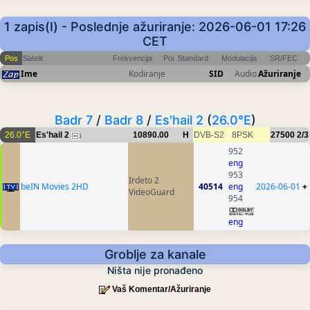
1 zapis(I) - Poslednje ažuriranje: 2026-06-01 17:26
CET
Pos
Satelit
Frekvencija
Pol
Standard
Modulacija
SR/FEC
Ime
Kodiranje
SID
Audio
Ažuriranje
Badr 7
/
Badr 8
/
Es'hail 2
(
26.0°E
)
26.0°E
Es'hail 2
10890.00
H
DVB-S2
8PSK
27500
2/3
1
952
eng
953
Irdeto 2
beIN Movies 2HD
40514
eng
2026-06-01
+
VideoGuard
954
eng
Groblje za kanale
Ništa nije pronađeno
Vaš Komentar/Ažuriranje