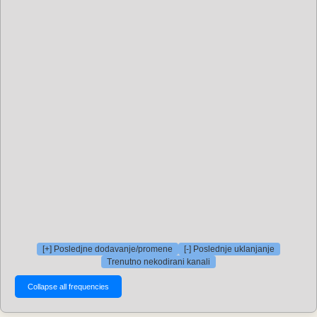
[+] Posledjne dodavanje/promene
[-] Poslednje uklanjanje
Trenutno nekodirani kanali