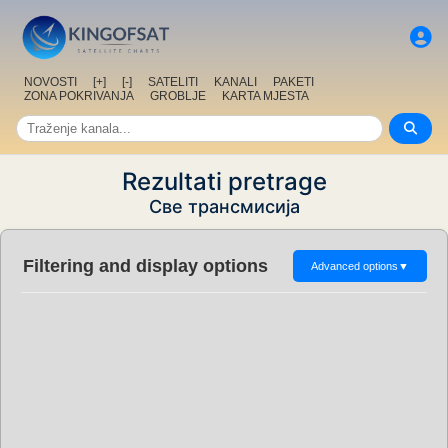
NOVOSTI
[+]
[-]
SATELITI
KANALI
PAKETI
ZONA POKRIVANJA
GROBLJE
KARTA MJESTA
Rezultati pretrage
Све трансмисија
Filtering and display options
Advanced options
▼