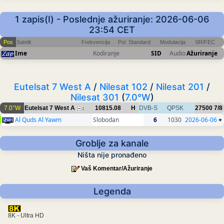
1 zapis(I) - Poslednje ažuriranje: 2026-06-06
23:54 CET
Pos
Satelit
Frekvencija
Pol
Standard
Modulacija
SR/FEC
Ime
Kodiranje
SID
Audio
Ažuriranje
Eutelsat 7 West A
/
Nilesat 102
/
Nilesat 201
/
Nilesat 301
(
7.0°W
)
7.0°W
Eutelsat 7 West A
10815.08
H
DVB-S
QPSK
27500
7/8
1
Al Quds Al Yawm
Slobodan
6
1030
2026-06-06
+
Groblje za kanale
Ništa nije pronađeno
Vaš Komentar/Ažuriranje
Legenda
8K - Ultra HD