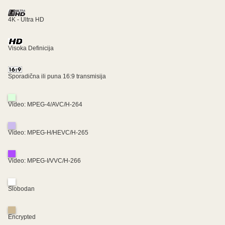
4K - Ultra HD
Visoka Definicija
Sporadična ili puna 16:9 transmisija
Video: MPEG-4/AVC/H-264
Video: MPEG-H/HEVC/H-265
Video: MPEG-I/VVC/H-266
Slobodan
Encrypted