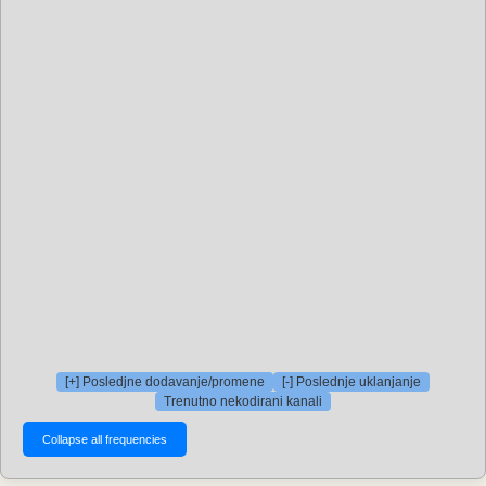
[+] Posledjne dodavanje/promene
[-] Poslednje uklanjanje
Trenutno nekodirani kanali