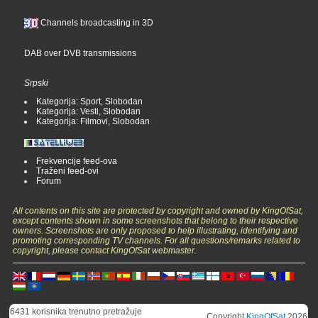
Channels broadcasting in 3D
DAB over DVB transmissions
Srpski
Kategorija: Sport, Slobodan
Kategorija: Vesti, Slobodan
Kategorija: Filmovi, Slobodan
Frekvencije feed-ova
Traženi feed-ovi
Forum
All contents on this site are protected by copyright and owned by KingOfSat,
except contents shown in some screenshots that belong to their respective
owners. Screenshots are only proposed to help illustrating, identifying and
promoting corresponding TV channels. For all questions/remarks related to
copyright, please contact KingOfSat webmaster.
6431 korisnika trenutno pretražuje
Copyright
KingOfSat
2026