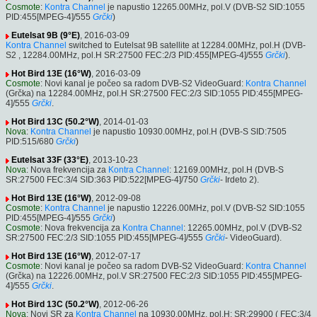
Cosmote
:
Kontra Channel
je napustio 12265.00MHz, pol.V (DVB-S2 SID:1055
PID:455[MPEG-4]/555
Grčki
)
Eutelsat 9B (9°E)
, 2016-03-09
Kontra Channel
switched to Eutelsat 9B satellite at 12284.00MHz, pol.H (DVB-
S2 , 12284.00MHz, pol.H SR:27500 FEC:2/3 PID:455[MPEG-4]/555
Grčki
).
Hot Bird 13E (16°W)
, 2016-03-09
Cosmote
: Novi kanal je počeo sa radom DVB-S2 VideoGuard:
Kontra Channel
(Grčka) na 12284.00MHz, pol.H SR:27500 FEC:2/3 SID:1055 PID:455[MPEG-
4]/555
Grčki
.
Hot Bird 13C (50.2°W)
, 2014-01-03
Nova
:
Kontra Channel
je napustio 10930.00MHz, pol.H (DVB-S SID:7505
PID:515/680
Grčki
)
Eutelsat 33F (33°E)
, 2013-10-23
Nova
: Nova frekvencija za
Kontra Channel
: 12169.00MHz, pol.H (DVB-S
SR:27500 FEC:3/4 SID:363 PID:522[MPEG-4]/750
Grčki
- Irdeto 2).
Hot Bird 13E (16°W)
, 2012-09-08
Cosmote
:
Kontra Channel
je napustio 12226.00MHz, pol.V (DVB-S2 SID:1055
PID:455[MPEG-4]/555
Grčki
)
Cosmote
: Nova frekvencija za
Kontra Channel
: 12265.00MHz, pol.V (DVB-S2
SR:27500 FEC:2/3 SID:1055 PID:455[MPEG-4]/555
Grčki
- VideoGuard).
Hot Bird 13E (16°W)
, 2012-07-17
Cosmote
: Novi kanal je počeo sa radom DVB-S2 VideoGuard:
Kontra Channel
(Grčka) na 12226.00MHz, pol.V SR:27500 FEC:2/3 SID:1055 PID:455[MPEG-
4]/555
Grčki
.
Hot Bird 13C (50.2°W)
, 2012-06-26
Nova
: Novi SR za
Kontra Channel
na 10930.00MHz, pol.H: SR:29900 ( FEC:3/4