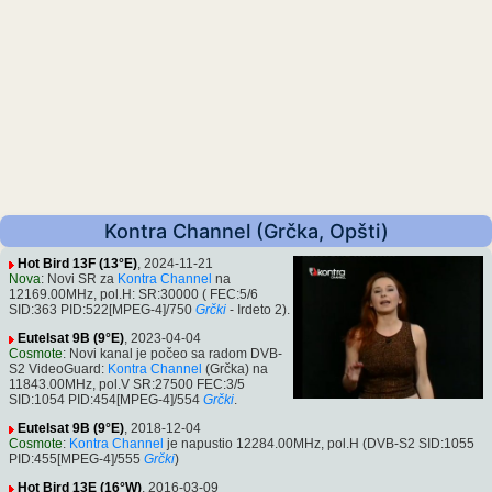
Kontra Channel (Grčka, Opšti)
Hot Bird 13F (13°E)
, 2024-11-21
Nova
: Novi SR za
Kontra Channel
na
12169.00MHz, pol.H: SR:30000 ( FEC:5/6
SID:363 PID:522[MPEG-4]/750
Grčki
- Irdeto 2).
Eutelsat 9B (9°E)
, 2023-04-04
Cosmote
: Novi kanal je počeo sa radom DVB-
S2 VideoGuard:
Kontra Channel
(Grčka) na
11843.00MHz, pol.V SR:27500 FEC:3/5
SID:1054 PID:454[MPEG-4]/554
Grčki
.
Eutelsat 9B (9°E)
, 2018-12-04
Cosmote
:
Kontra Channel
je napustio 12284.00MHz, pol.H (DVB-S2 SID:1055
PID:455[MPEG-4]/555
Grčki
)
Hot Bird 13E (16°W)
, 2016-03-09