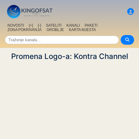
NOVOSTI
[+]
[-]
SATELITI
KANALI
PAKETI
ZONA POKRIVANJA
GROBLJE
KARTA MJESTA
Promena Logo-a: Kontra Channel