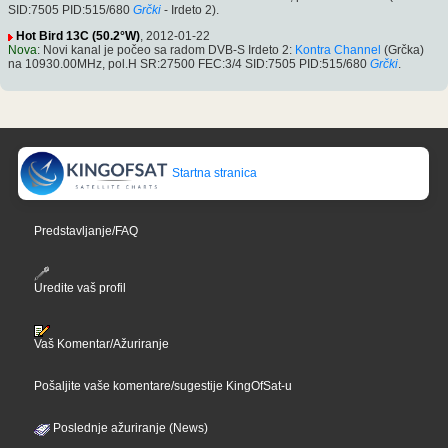
SID:7505 PID:515/680
Grčki
- Irdeto 2).
Hot Bird 13C (50.2°W)
, 2012-01-22
Nova
: Novi kanal je počeo sa radom DVB-S Irdeto 2:
Kontra Channel
(Grčka)
na 10930.00MHz, pol.H SR:27500 FEC:3/4 SID:7505 PID:515/680
Grčki
.
Startna stranica
Predstavljanje/FAQ
Uredite vaš profil
Vaš Komentar/Ažuriranje
Pošaljite vaše komentare/sugestije KingOfSat-u
Poslednje ažuriranje (News)