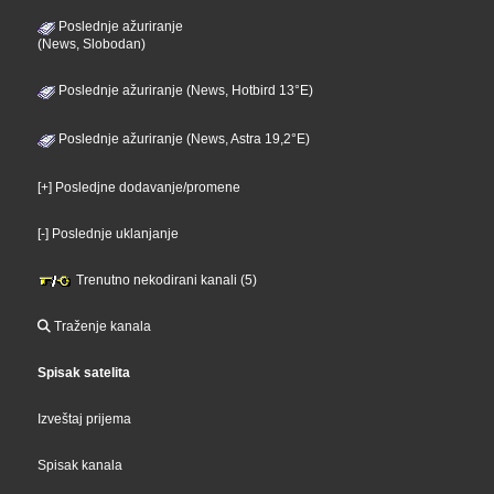
Poslednje ažuriranje
(News, Slobodan)
Poslednje ažuriranje (News, Hotbird 13°E)
Poslednje ažuriranje (News, Astra 19,2°E)
[+] Posledjne dodavanje/promene
[-] Poslednje uklanjanje
Trenutno nekodirani kanali (5)
Traženje kanala
Spisak satelita
Izveštaj prijema
Spisak kanala