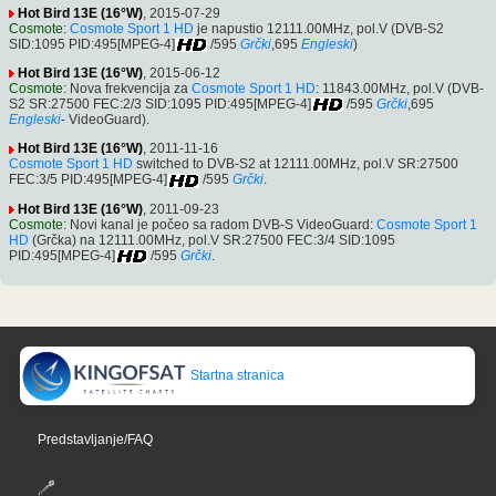
Hot Bird 13E (16°W)
, 2015-07-29
Cosmote
:
Cosmote Sport 1 HD
je napustio 12111.00MHz, pol.V (DVB-S2
SID:1095 PID:495[MPEG-4]
/595
Grčki
,695
Engleski
)
Hot Bird 13E (16°W)
, 2015-06-12
Cosmote
: Nova frekvencija za
Cosmote Sport 1 HD
: 11843.00MHz, pol.V (DVB-
S2 SR:27500 FEC:2/3 SID:1095 PID:495[MPEG-4]
/595
Grčki
,695
Engleski
- VideoGuard).
Hot Bird 13E (16°W)
, 2011-11-16
Cosmote Sport 1 HD
switched to DVB-S2 at 12111.00MHz, pol.V SR:27500
FEC:3/5 PID:495[MPEG-4]
/595
Grčki
.
Hot Bird 13E (16°W)
, 2011-09-23
Cosmote
: Novi kanal je počeo sa radom DVB-S VideoGuard:
Cosmote Sport 1
HD
(Grčka) na 12111.00MHz, pol.V SR:27500 FEC:3/4 SID:1095
PID:495[MPEG-4]
/595
Grčki
.
Startna stranica
Predstavljanje/FAQ