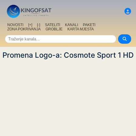
NOVOSTI
[+]
[-]
SATELITI
KANALI
PAKETI
ZONA POKRIVANJA
GROBLJE
KARTA MJESTA
Promena Logo-a: Cosmote Sport 1 HD