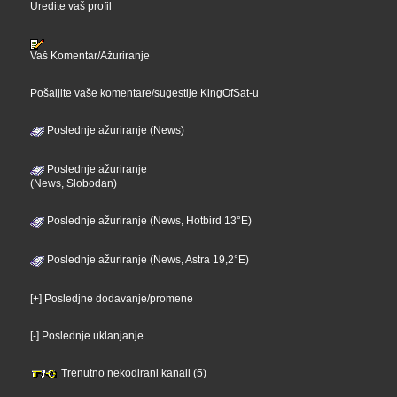
Uredite vaš profil
Vaš Komentar/Ažuriranje
Pošaljite vaše komentare/sugestije KingOfSat-u
Poslednje ažuriranje (News)
Poslednje ažuriranje
(News, Slobodan)
Poslednje ažuriranje (News, Hotbird 13°E)
Poslednje ažuriranje (News, Astra 19,2°E)
[+] Posledjne dodavanje/promene
[-] Poslednje uklanjanje
Trenutno nekodirani kanali (5)