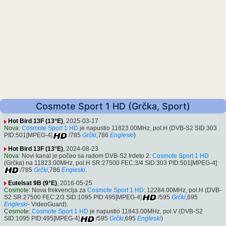
Cosmote Sport 1 HD (Grčka, Sport)
Hot Bird 13F (13°E)
, 2025-03-17
Nova
:
Cosmote Sport 1 HD
je napustio 11823.00MHz, pol.H (DVB-S2 SID:303
PID:501[MPEG-4]
/785
Grčki
,786
Engleski
)
Hot Bird 13F (13°E)
, 2024-08-23
Nova
: Novi kanal je počeo sa radom DVB-S2 Irdeto 2:
Cosmote Sport 1 HD
(Grčka) na 11823.00MHz, pol.H SR:27500 FEC:3/4 SID:303 PID:501[MPEG-4]
/785
Grčki
,786
Engleski
.
Eutelsat 9B (9°E)
, 2016-05-25
Cosmote
: Nova frekvencija za
Cosmote Sport 1 HD
: 12284.00MHz, pol.H (DVB-
S2 SR:27500 FEC:2/3 SID:1095 PID:495[MPEG-4]
/595
Grčki
,695
Engleski
- VideoGuard).
Cosmote
:
Cosmote Sport 1 HD
je napustio 11843.00MHz, pol.V (DVB-S2
SID:1095 PID:495[MPEG-4]
/595
Grčki
,695
Engleski
)