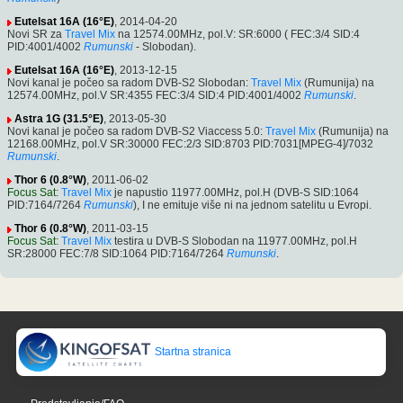
Eutelsat 16A (16°E)
, 2014-04-20
Novi SR za
Travel Mix
na 12574.00MHz, pol.V: SR:6000 ( FEC:3/4 SID:4
PID:4001/4002
Rumunski
- Slobodan).
Eutelsat 16A (16°E)
, 2013-12-15
Novi kanal je počeo sa radom DVB-S2 Slobodan:
Travel Mix
(Rumunija) na
12574.00MHz, pol.V SR:4355 FEC:3/4 SID:4 PID:4001/4002
Rumunski
.
Astra 1G (31.5°E)
, 2013-05-30
Novi kanal je počeo sa radom DVB-S2 Viaccess 5.0:
Travel Mix
(Rumunija) na
12168.00MHz, pol.V SR:30000 FEC:2/3 SID:8703 PID:7031[MPEG-4]/7032
Rumunski
.
Thor 6 (0.8°W)
, 2011-06-02
Focus Sat
:
Travel Mix
je napustio 11977.00MHz, pol.H (DVB-S SID:1064
PID:7164/7264
Rumunski
), I ne emituje više ni na jednom satelitu u Evropi.
Thor 6 (0.8°W)
, 2011-03-15
Focus Sat
:
Travel Mix
testira u DVB-S Slobodan na 11977.00MHz, pol.H
SR:28000 FEC:7/8 SID:1064 PID:7164/7264
Rumunski
.
Startna stranica