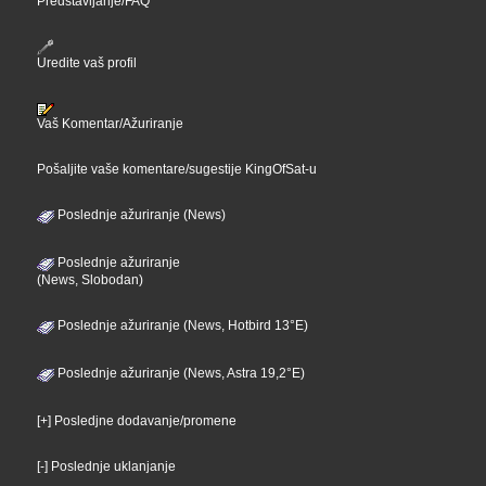
Predstavljanje/FAQ
Uredite vaš profil
Vaš Komentar/Ažuriranje
Pošaljite vaše komentare/sugestije KingOfSat-u
Poslednje ažuriranje (News)
Poslednje ažuriranje
(News, Slobodan)
Poslednje ažuriranje (News, Hotbird 13°E)
Poslednje ažuriranje (News, Astra 19,2°E)
[+] Posledjne dodavanje/promene
[-] Poslednje uklanjanje