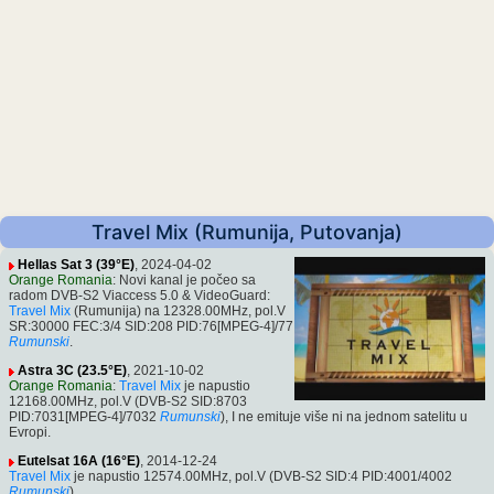
Travel Mix (Rumunija, Putovanja)
Hellas Sat 3 (39°E)
, 2024-04-02
Orange Romania
: Novi kanal je počeo sa
radom DVB-S2 Viaccess 5.0 & VideoGuard:
Travel Mix
(Rumunija) na 12328.00MHz, pol.V
SR:30000 FEC:3/4 SID:208 PID:76[MPEG-4]/77
Rumunski
.
Astra 3C (23.5°E)
, 2021-10-02
Orange Romania
:
Travel Mix
je napustio
12168.00MHz, pol.V (DVB-S2 SID:8703
PID:7031[MPEG-4]/7032
Rumunski
), I ne emituje više ni na jednom satelitu u
Evropi.
Eutelsat 16A (16°E)
, 2014-12-24
Travel Mix
je napustio 12574.00MHz, pol.V (DVB-S2 SID:4 PID:4001/4002
Rumunski
)