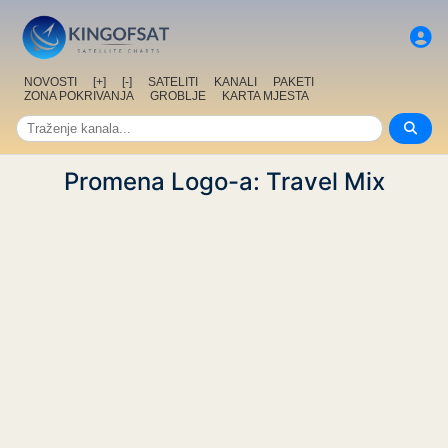
NOVOSTI
[+]
[-]
SATELITI
KANALI
PAKETI
ZONA POKRIVANJA
GROBLJE
KARTA MJESTA
Promena Logo-a: Travel Mix