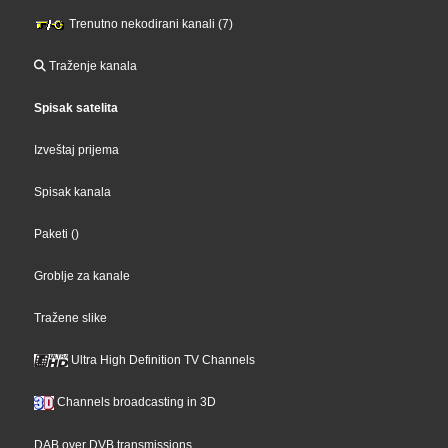
Trenutno nekodirani kanali (7)
Traženje kanala
Spisak satelita
Izveštaj prijema
Spisak kanala
Paketi
()
Groblje za kanale
Tražene slike
Ultra High Definition TV Channels
Channels broadcasting in 3D
DAB over DVB transmissions