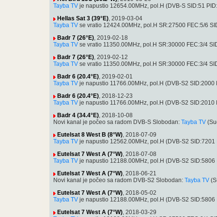
Tayba TV
je napustio 12654.00MHz, pol.H (DVB-S SID:51 PI
Hellas Sat 3 (39°E)
, 2019-03-04
Tayba TV
se vratio 12424.00MHz, pol.H SR:27500 FEC:5/6 SID:
Badr 7 (26°E)
, 2019-02-18
Tayba TV
se vratio 11350.00MHz, pol.H SR:30000 FEC:3/4 SID:
Badr 7 (26°E)
, 2019-02-12
Tayba TV
se vratio 11350.00MHz, pol.H SR:30000 FEC:3/4 SID:
Badr 6 (20.4°E)
, 2019-02-01
Tayba TV
je napustio 11766.00MHz, pol.H (DVB-S2 SID:2000
Badr 6 (20.4°E)
, 2018-12-23
Tayba TV
je napustio 11766.00MHz, pol.H (DVB-S2 SID:2010
Badr 4 (34.4°E)
, 2018-10-08
Novi kanal je počeo sa radom DVB-S Slobodan:
Tayba TV
(Su
Eutelsat 8 West B (8°W)
, 2018-07-09
Tayba TV
je napustio 12562.00MHz, pol.H (DVB-S2 SID:7201
Eutelsat 7 West A (7°W)
, 2018-07-08
Tayba TV
je napustio 12188.00MHz, pol.H (DVB-S2 SID:5806
Eutelsat 7 West A (7°W)
, 2018-06-21
Novi kanal je počeo sa radom DVB-S2 Slobodan:
Tayba TV
(S
Eutelsat 7 West A (7°W)
, 2018-05-02
Tayba TV
je napustio 12188.00MHz, pol.H (DVB-S2 SID:5806
Eutelsat 7 West A (7°W)
, 2018-03-29