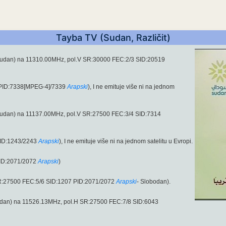
Tayba TV (Sudan, Različit)
udan) na 11310.00MHz, pol.V SR:30000 FEC:2/3 SID:20519
 PID:7338[MPEG-4]/7339
Arapski
), I ne emituje više ni na jednom
udan) na 11137.00MHz, pol.V SR:27500 FEC:3/4 SID:7314
PID:1243/2243
Arapski
), I ne emituje više ni na jednom satelitu u Evropi.
PID:2071/2072
Arapski
)
R:27500 FEC:5/6 SID:1207 PID:2071/2072
Arapski
- Slobodan).
dan) na 11526.13MHz, pol.H SR:27500 FEC:7/8 SID:6043