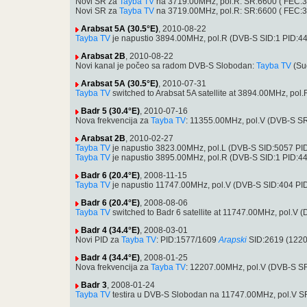
Novi SR za
Tayba TV
na 3719.00MHz, pol.R: SR:6600 ( FEC:3
Novi SR za
Tayba TV
na 3719.00MHz, pol.R: SR:6600 ( FEC:3
Arabsat 5A (30.5°E)
, 2010-08-22
Tayba TV
je napustio 3894.00MHz, pol.R (DVB-S SID:1 PID:4
Arabsat 2B
, 2010-08-22
Novi kanal je počeo sa radom DVB-S Slobodan:
Tayba TV
(Su
Arabsat 5A (30.5°E)
, 2010-07-31
Tayba TV
switched to Arabsat 5A satellite at 3894.00MHz, p
Badr 5 (30.4°E)
, 2010-07-16
Nova frekvencija za
Tayba TV
: 11355.00MHz, pol.V (DVB-S S
Arabsat 2B
, 2010-02-27
Tayba TV
je napustio 3823.00MHz, pol.L (DVB-S SID:5057 PI
Tayba TV
je napustio 3895.00MHz, pol.R (DVB-S SID:1 PID:4
Badr 6 (20.4°E)
, 2008-11-15
Tayba TV
je napustio 11747.00MHz, pol.V (DVB-S SID:404 PI
Badr 6 (20.4°E)
, 2008-08-06
Tayba TV
switched to Badr 6 satellite at 11747.00MHz, pol.
Badr 4 (34.4°E)
, 2008-03-01
Novi PID za
Tayba TV
: PID:1577/1609
Arapski
SID:2619 (1220
Badr 4 (34.4°E)
, 2008-01-25
Nova frekvencija za
Tayba TV
: 12207.00MHz, pol.V (DVB-S S
Badr 3
, 2008-01-24
Tayba TV
testira u DVB-S Slobodan na 11747.00MHz, pol.V 