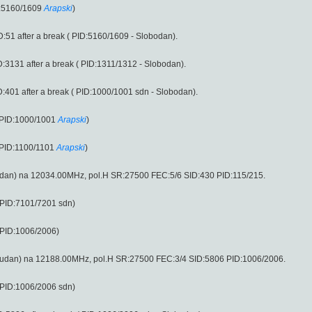
D:5160/1609
Arapski
)
51 after a break ( PID:5160/1609 - Slobodan).
3131 after a break ( PID:1311/1312 - Slobodan).
401 after a break ( PID:1000/1001 sdn - Slobodan).
 PID:1000/1001
Arapski
)
 PID:1100/1101
Arapski
)
dan) na 12034.00MHz, pol.H SR:27500 FEC:5/6 SID:430 PID:115/215.
 PID:7101/7201 sdn)
 PID:1006/2006)
udan) na 12188.00MHz, pol.H SR:27500 FEC:3/4 SID:5806 PID:1006/2006.
 PID:1006/2006 sdn)