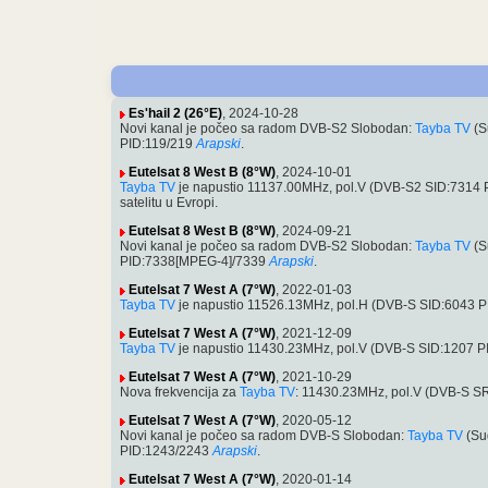
Es'hail 2 (26°E)
, 2024-10-28
Novi kanal je počeo sa radom DVB-S2 Slobodan:
Tayba TV
(S
PID:119/219
Arapski
.
Eutelsat 8 West B (8°W)
, 2024-10-01
Tayba TV
je napustio 11137.00MHz, pol.V (DVB-S2 SID:7314
satelitu u Evropi.
Eutelsat 8 West B (8°W)
, 2024-09-21
Novi kanal je počeo sa radom DVB-S2 Slobodan:
Tayba TV
(S
PID:7338[MPEG-4]/7339
Arapski
.
Eutelsat 7 West A (7°W)
, 2022-01-03
Tayba TV
je napustio 11526.13MHz, pol.H (DVB-S SID:6043 
Eutelsat 7 West A (7°W)
, 2021-12-09
Tayba TV
je napustio 11430.23MHz, pol.V (DVB-S SID:1207 
Eutelsat 7 West A (7°W)
, 2021-10-29
Nova frekvencija za
Tayba TV
: 11430.23MHz, pol.V (DVB-S S
Eutelsat 7 West A (7°W)
, 2020-05-12
Novi kanal je počeo sa radom DVB-S Slobodan:
Tayba TV
(Su
PID:1243/2243
Arapski
.
Eutelsat 7 West A (7°W)
, 2020-01-14