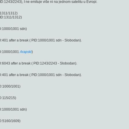
1243/2243), I ne emituje više ni na jednom satelitu u Evropi.
:1311/1312)
ID:1311/1312)
D:1000/1001 sdn)
401 after a break ( PID:1000/1001 sdn - Slobodan).
ID:1000/1001
Arapski
)
6043 after a break ( PID:1243/2243 - Slobodan).
401 after a break ( PID:1000/1001 sdn - Slobodan).
D:1000/1001)
D:115/215)
D:1000/1001 sdn)
D:5160/1609)