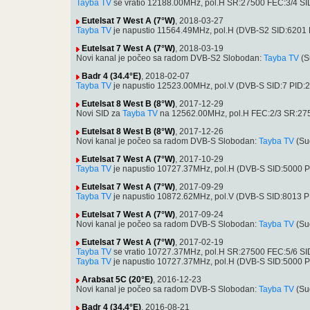
Tayba TV
se vratio 12188.00MHz, pol.H SR:27500 FEC:3/4 SID:
Eutelsat 7 West A (7°W)
, 2018-03-27
Tayba TV
je napustio 11564.49MHz, pol.H (DVB-S2 SID:6201 
Eutelsat 7 West A (7°W)
, 2018-03-19
Novi kanal je počeo sa radom DVB-S2 Slobodan:
Tayba TV
(S
Badr 4 (34.4°E)
, 2018-02-07
Tayba TV
je napustio 12523.00MHz, pol.V (DVB-S SID:7 PID:
Eutelsat 8 West B (8°W)
, 2017-12-29
Novi SID za
Tayba TV
na 12562.00MHz, pol.H FEC:2/3 SR:2750
Eutelsat 8 West B (8°W)
, 2017-12-26
Novi kanal je počeo sa radom DVB-S Slobodan:
Tayba TV
(Su
Eutelsat 7 West A (7°W)
, 2017-10-29
Tayba TV
je napustio 10727.37MHz, pol.H (DVB-S SID:5000 
Eutelsat 7 West A (7°W)
, 2017-09-29
Tayba TV
je napustio 10872.62MHz, pol.V (DVB-S SID:8013 P
Eutelsat 7 West A (7°W)
, 2017-09-24
Novi kanal je počeo sa radom DVB-S Slobodan:
Tayba TV
(Su
Eutelsat 7 West A (7°W)
, 2017-02-19
Tayba TV
se vratio 10727.37MHz, pol.H SR:27500 FEC:5/6 SID:
Tayba TV
je napustio 10727.37MHz, pol.H (DVB-S SID:5000 
Arabsat 5C (20°E)
, 2016-12-23
Novi kanal je počeo sa radom DVB-S Slobodan:
Tayba TV
(Su
Badr 4 (34.4°E)
, 2016-08-21