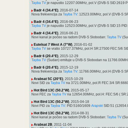
Tayba TV
je napustio 12207.00MHz, pol.V (DVB-S SID:2619 
Badr 4 (34.4°E)
, 2016-07-14
Nova frekvencija za
Tayba TV
: 12523.00MHz, pol.V (DVB-S S
Badr 4 (34.4°E)
, 2016-06-23
Tayba TV
je napustio 12523.00MHz, pol.V (DVB-S SID:15 PID
Badr 4 (34.4°E)
, 2016-06-21
Novi kanal je počeo sa radom DVB-S Slobodan:
Tayba TV
(Su
Eutelsat 7 West A (7°W)
, 2016-01-02
Tayba TV
se vratio 10727.37MHz, pol.H SR:27500 FEC:5/6 SID:
Badr 6 (20.4°E)
, 2015-12-29
Tayba TV
(Sudan) emituje u DVB-S Slobodan na 11766.00MHz
Badr 6 (20.4°E)
, 2015-12-19
Nova frekvencija za
Tayba TV
: 11766.00MHz, pol.H (DVB-S S
Arabsat 5C (20°E)
, 2015-10-29
Novi SID za
Tayba TV
na 3721.00MHz, pol.R FEC:3/4 SR:6660
Hot Bird 13C (50.2°W)
, 2015-05-17
Novi FEC za
Tayba TV
na 12654.00MHz, pol.H: FEC:5/6 ( SR:
Hot Bird 13C (50.2°W)
, 2015-04-18
Novi PID za
Tayba TV
: PID:5160/1609
Arapski
SID:51 (12654.
Hot Bird 13C (50.2°W)
, 2014-08-31
Novi kanal je počeo sa radom DVB-S Slobodan:
Tayba TV
(Su
Arabsat 2B
, 2011-11-04