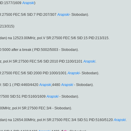
PID:1577/1609
Arapski
)
R:27500 FEC:5/6 SID:7 PID:207/307
Arapski
- Slobodan).
:213/315)
dan) na 12523.00MHz, pol.V SR:27500 FEC:5/6 SID:15 PID:213/315.
5000 after a break ( PID:5002/5003 - Slobodan).
, pol.H SR:27500 FEC:5/6 SID:2010 PID:1100/1101
Arapski
.
R:27500 FEC:5/6 SID:2000 PID:1000/1001
Arapski
- Slobodan).
: SID:1 ( PID:4460/4420
Arapski
,4480
Arapski
- Slobodan).
27500 SID:51 PID:5160/1609
Arapski
- Slobodan).
00MHz, pol.H SR:27500 FEC:3/4 - Slobodan).
dan) na 12654.00MHz, pol.H SR:27500 FEC:3/4 SID:51 PID:5160/5120
Arapski
.