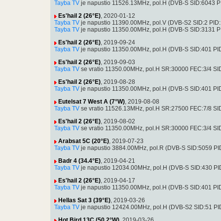
Tayba TV
je napustio 11526.13MHz, pol.H (DVB-S SID:6043 PID:
Es'hail 2 (26°E)
, 2020-01-12
Tayba TV
je napustio 11390.00MHz, pol.V (DVB-S2 SID:2 PID
Tayba TV
je napustio 11350.00MHz, pol.H (DVB-S SID:3131 P
Es'hail 2 (26°E)
, 2019-09-24
Tayba TV
je napustio 11350.00MHz, pol.H (DVB-S SID:401 PI
Es'hail 2 (26°E)
, 2019-09-03
Tayba TV
se vratio 11350.00MHz, pol.H SR:30000 FEC:3/4 SID:
Es'hail 2 (26°E)
, 2019-08-28
Tayba TV
je napustio 11350.00MHz, pol.H (DVB-S SID:401 P
Eutelsat 7 West A (7°W)
, 2019-08-08
Tayba TV
se vratio 11526.13MHz, pol.H SR:27500 FEC:7/8 SID:
Es'hail 2 (26°E)
, 2019-08-02
Tayba TV
se vratio 11350.00MHz, pol.H SR:30000 FEC:3/4 SID:
Arabsat 5C (20°E)
, 2019-07-23
Tayba TV
je napustio 3884.00MHz, pol.R (DVB-S SID:5059 PI
Badr 4 (34.4°E)
, 2019-04-21
Tayba TV
je napustio 12034.00MHz, pol.H (DVB-S SID:430 PI
Es'hail 2 (26°E)
, 2019-04-17
Tayba TV
je napustio 11350.00MHz, pol.H (DVB-S SID:401 PI
Hellas Sat 3 (39°E)
, 2019-03-26
Tayba TV
je napustio 12424.00MHz, pol.H (DVB-S2 SID:51 PI
Hot Bird 13C (50.2°W)
, 2019-03-26