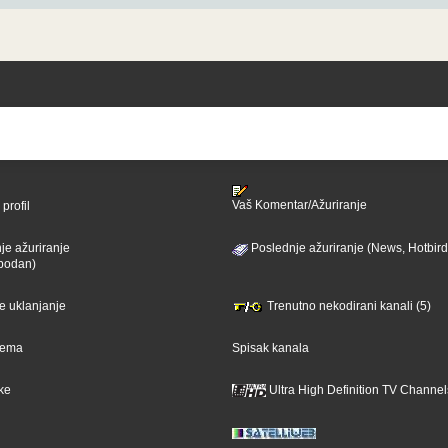
Vaš Komentar/Ažuriranje
profil
je ažuriranje
Poslednje ažuriranje (News, Hotbird
bodan)
je uklanjanje
Trenutno nekodirani kanali (5)
ijema
Spisak kanala
ike
Ultra High Definition TV Channel