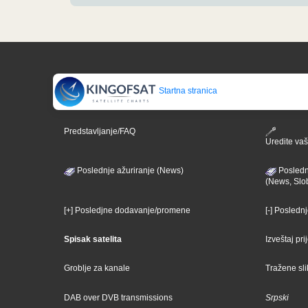
Startna stranica
Predstavljanje/FAQ
Uredite vaš 
Poslednje ažuriranje (News)
Posledn
(News, Slo
[+] Posledjne dodavanje/promene
[-] Posledn
Spisak satelita
Izveštaj pr
Groblje za kanale
Tražene sl
DAB over DVB transmissions
Srpski