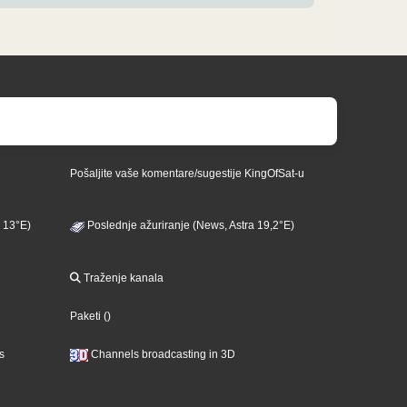
Pošaljite vaše komentare/sugestije KingOfSat-u
 13°E)
Poslednje ažuriranje (News, Astra 19,2°E)
Traženje kanala
Paketi
()
s
Channels broadcasting in 3D