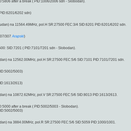
5806 after a break ( PID:1006/2006 sdn - Slobodan).
PID:6201/6202 sdn)
udan) na 11564.49MHz, pol.H SR:27500 FEC:3/4 SID:6201 PID:6201/6202 sdn.
207/307
Arapski
)
0: SID:7201 ( PID:7101/7201 sdn - Slobodan).
dan) na 12562.00MHz, pol.H SR:27500 FEC:5/6 SID:7101 PID:7101/7201 sdn.
PID:5002/5003)
ID:1613/2613)
dan) na 10872.62MHz, pol.V SR:27500 FEC:5/6 SID:8013 PID:1613/2613.
5000 after a break ( PID:5002/5003 - Slobodan).
PID:5002/5003)
dan) na 3884.00MHz, pol.R SR:27500 FEC:5/6 SID:5059 PID:1000/1001.