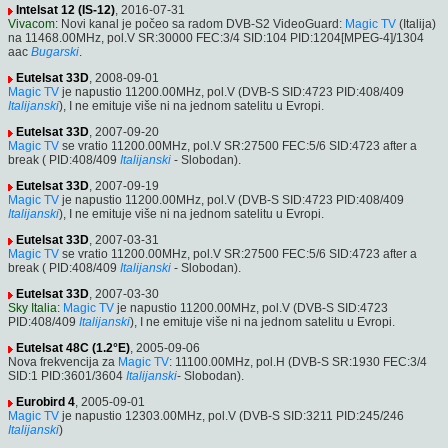
Intelsat 12 (IS-12)
, 2016-07-31
Vivacom
: Novi kanal je počeo sa radom DVB-S2 VideoGuard:
Magic TV
(Italija)
na 11468.00MHz, pol.V SR:30000 FEC:3/4 SID:104 PID:1204[MPEG-4]/1304
aac
Bugarski
.
Eutelsat 33D
, 2008-09-01
Magic TV
je napustio 11200.00MHz, pol.V (DVB-S SID:4723 PID:408/409
Italijanski
), I ne emituje više ni na jednom satelitu u Evropi.
Eutelsat 33D
, 2007-09-20
Magic TV
se vratio 11200.00MHz, pol.V SR:27500 FEC:5/6 SID:4723 after a
break ( PID:408/409
Italijanski
- Slobodan).
Eutelsat 33D
, 2007-09-19
Magic TV
je napustio 11200.00MHz, pol.V (DVB-S SID:4723 PID:408/409
Italijanski
), I ne emituje više ni na jednom satelitu u Evropi.
Eutelsat 33D
, 2007-03-31
Magic TV
se vratio 11200.00MHz, pol.V SR:27500 FEC:5/6 SID:4723 after a
break ( PID:408/409
Italijanski
- Slobodan).
Eutelsat 33D
, 2007-03-30
Sky Italia
:
Magic TV
je napustio 11200.00MHz, pol.V (DVB-S SID:4723
PID:408/409
Italijanski
), I ne emituje više ni na jednom satelitu u Evropi.
Eutelsat 48C (1.2°E)
, 2005-09-06
Nova frekvencija za
Magic TV
: 11100.00MHz, pol.H (DVB-S SR:1930 FEC:3/4
SID:1 PID:3601/3604
Italijanski
- Slobodan).
Eurobird 4
, 2005-09-01
Magic TV
je napustio 12303.00MHz, pol.V (DVB-S SID:3211 PID:245/246
Italijanski
)