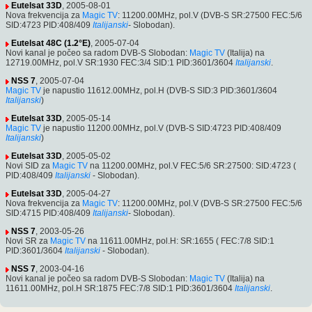
Eutelsat 33D
, 2005-08-01
Nova frekvencija za
Magic TV
: 11200.00MHz, pol.V (DVB-S SR:27500 FEC:5/6
SID:4723 PID:408/409
Italijanski
- Slobodan).
Eutelsat 48C (1.2°E)
, 2005-07-04
Novi kanal je počeo sa radom DVB-S Slobodan:
Magic TV
(Italija) na
12719.00MHz, pol.V SR:1930 FEC:3/4 SID:1 PID:3601/3604
Italijanski
.
NSS 7
, 2005-07-04
Magic TV
je napustio 11612.00MHz, pol.H (DVB-S SID:3 PID:3601/3604
Italijanski
)
Eutelsat 33D
, 2005-05-14
Magic TV
je napustio 11200.00MHz, pol.V (DVB-S SID:4723 PID:408/409
Italijanski
)
Eutelsat 33D
, 2005-05-02
Novi SID za
Magic TV
na 11200.00MHz, pol.V FEC:5/6 SR:27500: SID:4723 (
PID:408/409
Italijanski
- Slobodan).
Eutelsat 33D
, 2005-04-27
Nova frekvencija za
Magic TV
: 11200.00MHz, pol.V (DVB-S SR:27500 FEC:5/6
SID:4715 PID:408/409
Italijanski
- Slobodan).
NSS 7
, 2003-05-26
Novi SR za
Magic TV
na 11611.00MHz, pol.H: SR:1655 ( FEC:7/8 SID:1
PID:3601/3604
Italijanski
- Slobodan).
NSS 7
, 2003-04-16
Novi kanal je počeo sa radom DVB-S Slobodan:
Magic TV
(Italija) na
11611.00MHz, pol.H SR:1875 FEC:7/8 SID:1 PID:3601/3604
Italijanski
.