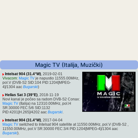
Magic TV (Italija, Muzički)
Intelsat 904 (31.4°W)
, 2019-02-01
Vivacom
:
Magic TV
je napustio 11555.00MHz,
pol.V (DVB-S2 SID:104 PID:1204[MPEG-
4]/1304 aac
Bugarski
)
Hellas Sat 3 (39°E)
, 2018-11-19
Novi kanal je počeo sa radom DVB-S2 Conax:
Magic TV
(Italija) na 12310.00MHz, pol.H
SR:30000 FEC:5/6 SID:1132
PID:4201[H.265]/4202 aac
Bugarski
.
Intelsat 904 (31.4°W)
, 2017-04-04
Magic TV
switched to Intelsat 904 satellite at 11550.00MHz, pol.V (DVB-S2 ,
11550.00MHz, pol.V SR:30000 FEC:3/4 PID:1204[MPEG-4]/1304 aac
Bugarski
).