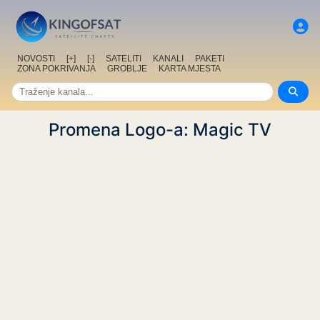
NOVOSTI
[+]
[-]
SATELITI
KANALI
PAKETI
ZONA POKRIVANJA
GROBLJE
KARTA MJESTA
Promena Logo-a: Magic TV