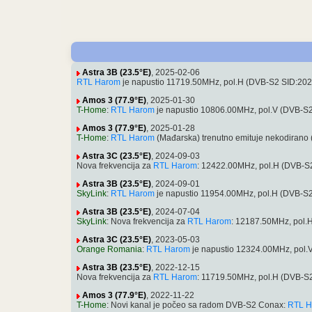
Astra 3B (23.5°E)
, 2025-02-06
RTL Harom
je napustio 11719.50MHz, pol.H (DVB-S2 SID:20
Amos 3 (77.9°E)
, 2025-01-30
T-Home
:
RTL Harom
je napustio 10806.00MHz, pol.V (DVB-S
Amos 3 (77.9°E)
, 2025-01-28
T-Home
:
RTL Harom
(Mađarska) trenutno emituje nekodiran
Astra 3C (23.5°E)
, 2024-09-03
Nova frekvencija za
RTL Harom
: 12422.00MHz, pol.H (DVB-
Astra 3B (23.5°E)
, 2024-09-01
SkyLink
:
RTL Harom
je napustio 11954.00MHz, pol.H (DVB-S
Astra 3B (23.5°E)
, 2024-07-04
SkyLink
: Nova frekvencija za
RTL Harom
: 12187.50MHz, pol.
Astra 3C (23.5°E)
, 2023-05-03
Orange Romania
:
RTL Harom
je napustio 12324.00MHz, pol
Astra 3B (23.5°E)
, 2022-12-15
Nova frekvencija za
RTL Harom
: 11719.50MHz, pol.H (DVB-
Amos 3 (77.9°E)
, 2022-11-22
T-Home
: Novi kanal je počeo sa radom DVB-S2 Conax:
RTL H