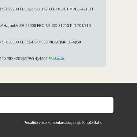
H SR:29900 FEC:2/3 SID:15203 PID:1301[MPEG-4]/1311
MHz, pol.V SR:28000 FEC:7/8 SID:31213 PID:701/710
V SR:30000 FEC:3/4 SID:530 PID:97[MPEG-4]/59
8420 PID:4201[MPEG-4]/4202
Mađarski
.
Pošaljite vaše komentare/sugestije KingOfSat-u