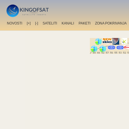
NOVOSTI
[+]
[-]
SATELITI
KANALI
PAKETI
ZONA POKRIVANJA