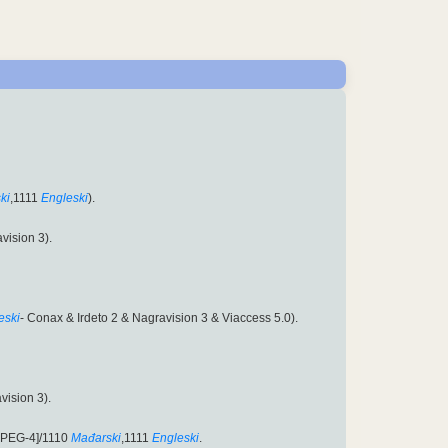
ki
,1111
Engleski
).
vision 3).
eski
- Conax & Irdeto 2 & Nagravision 3 & Viaccess 5.0).
vision 3).
MPEG-4]/1110
Mađarski
,1111
Engleski
.