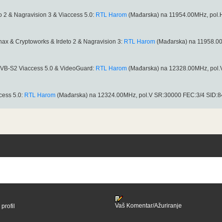
o 2 & Nagravision 3 & Viaccess 5.0:
RTL Harom
(Mađarska) na 11954.00MHz, pol.
ax & Cryptoworks & Irdeto 2 & Nagravision 3:
RTL Harom
(Mađarska) na 11958.00
 DVB-S2 Viaccess 5.0 & VideoGuard:
RTL Harom
(Mađarska) na 12328.00MHz, pol.
cess 5.0:
RTL Harom
(Mađarska) na 12324.00MHz, pol.V SR:30000 FEC:3/4 SID:
Vaš Komentar/Ažuriranje
profil