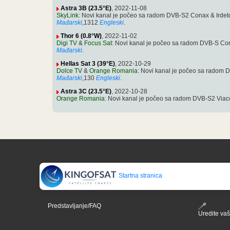
Astra 3B (23.5°E)
, 2022-11-08
SkyLink
: Novi kanal je počeo sa radom DVB-S2 Conax & Irdet
Mađarski
,1312
Engleski
.
Thor 6 (0.8°W)
, 2022-11-02
Digi TV
&
Focus Sat
: Novi kanal je počeo sa radom DVB-S Con
Mađarski
.
Hellas Sat 3 (39°E)
, 2022-10-29
Dolce TV
&
Orange Romania
: Novi kanal je počeo sa radom
Mađarski
,130
Engleski
.
Astra 3C (23.5°E)
, 2022-10-28
Orange Romania
: Novi kanal je počeo sa radom DVB-S2 Viac
Startna stranica
Predstavljanje/FAQ
Uredite vaš 