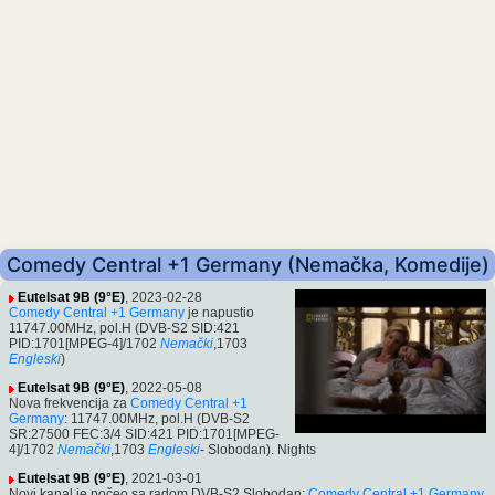
Comedy Central +1 Germany (Nemačka, Komedije)
Eutelsat 9B (9°E)
, 2023-02-28
Comedy Central +1 Germany
je napustio
11747.00MHz, pol.H (DVB-S2 SID:421
PID:1701[MPEG-4]/1702
Nemački
,1703
Engleski
)
Eutelsat 9B (9°E)
, 2022-05-08
Nova frekvencija za
Comedy Central +1
Germany
: 11747.00MHz, pol.H (DVB-S2
SR:27500 FEC:3/4 SID:421 PID:1701[MPEG-
4]/1702
Nemački
,1703
Engleski
- Slobodan). Nights
Eutelsat 9B (9°E)
, 2021-03-01
Novi kanal je počeo sa radom DVB-S2 Slobodan:
Comedy Central +1 Germany