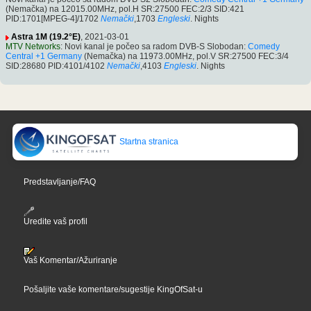
(Nemačka) na 12015.00MHz, pol.H SR:27500 FEC:2/3 SID:421
PID:1701[MPEG-4]/1702
Nemački
,1703
Engleski
. Nights
Astra 1M (19.2°E)
, 2021-03-01
MTV Networks
: Novi kanal je počeo sa radom DVB-S Slobodan:
Comedy
Central +1 Germany
(Nemačka) na 11973.00MHz, pol.V SR:27500 FEC:3/4
SID:28680 PID:4101/4102
Nemački
,4103
Engleski
. Nights
Startna stranica
Predstavljanje/FAQ
Uredite vaš profil
Vaš Komentar/Ažuriranje
Pošaljite vaše komentare/sugestije KingOfSat-u