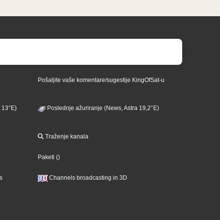
Pošaljite vaše komentare/sugestije KingOfSat-u
 13°E)
Poslednje ažuriranje (News, Astra 19,2°E)
Traženje kanala
Paketi
()
s
Channels broadcasting in 3D