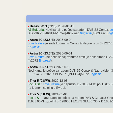
Hellas Sat 3 (39°E)
, 2026-01-15
A1 Bulgaria
: Novi kanal je počeo sa radom DVB-S2 Conax:
Lo
SID:236 PID:4601[MPEG-4]/4602 aac
Bugarski
,4603 aac
Engl
Astra 3C (23.5°E)
, 2025-09-04
Love Nature
je sada kodiran u Conax & Nagravision 3 (1224
Engleski
).
Astra 3C (23.5°E)
, 2025-09-01
Love Nature
(ne definisana) trenutno emituje nekodirano (
4]/2072
Engleski
).
Astra 3C (23.5°E)
, 2025-07-18
Novi kanal je počeo sa radom DVB-S2 Conax & Nagravision 
FEC:3/4 SID:20207 PID:2071[MPEG-4]/2072
Engleski
.
Thor 5 (0.8°W)
, 2022-12-08
Focus Sat
:
Love Nature
je napustio 11938.00MHz, pol.H (DVB
na jednom satelitu u Evropi.
Thor 5 (0.8°W)
, 2021-01-04
Focus Sat
: Novi kanal je počeo sa radom DVB-S Conax & Cryp
11938.00MHz, pol.H SR:28000 FEC:7/8 SID:30730 PID:1651/