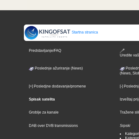
Startna stranica
Predstavljanje/FAQ
Uredite vaš 
Poslednje ažuriranje (News)
Posledn
(News, Slo
[+] Posledjne dodavanje/promene
[-] Posledn
Spisak satelita
Izveštaj pr
Groblje za kanale
Tražene sl
DAB over DVB transmissions
Srpski
Kategori
Kategori