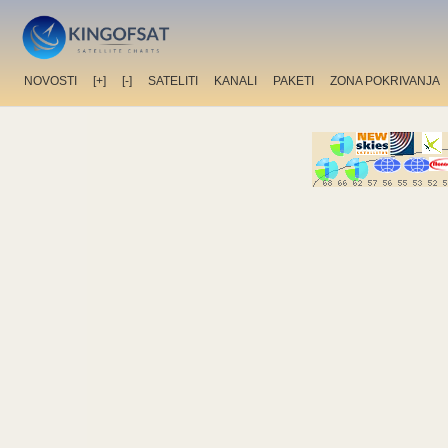
NOVOSTI
[+]
[-]
SATELITI
KANALI
PAKETI
ZONA POKRIVANJA