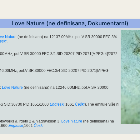
Love Nature (ne definisana, Dokumentarni)
ve Nature
(ne definisana) na 12137.00MHz, pol.V SR:30000 FEC:3/4
eski
.
6.00MHz, pol.V SR:30000 FEC:3/4 SID:20207 PID:2071[MPEG-4]/2072
12246.00MHz, pol.V SR:30000 FEC:3/4 SID:20207 PID:2071[MPEG-
3:
Love Nature
(ne definisana) na 12246.00MHz, pol.V SR:30000
-S SID:30730 PID:1651/1660
Engleski
,1661
Češki
), I ne emituje više ni
toworks & Irdeto 2 & Nagravision 3:
Love Nature
(ne definisana) na
1660
Engleski
,1661
Češki
.