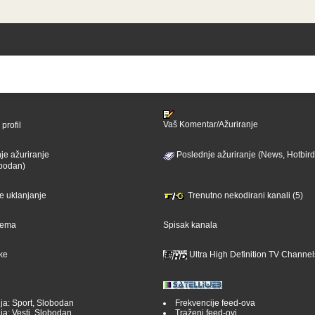
Vaš Komentar/Ažuriranje
profil
je ažuriranje
Poslednje ažuriranje (News, Hotbird
bodan)
je uklanjanje
Trenutno nekodirani kanali (5)
ijema
Spisak kanala
ike
Ultra High Definition TV Channel
ja: Sport, Slobodan
Frekvencije feed-ova
ja: Vesti, Slobodan
Traženi feed-ovi