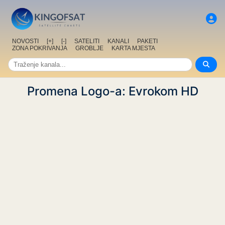
NOVOSTI
[+]
[-]
SATELITI
KANALI
PAKETI
ZONA POKRIVANJA
GROBLJE
KARTA MJESTA
Promena Logo-a: Evrokom HD