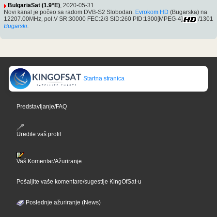
BulgariaSat (1.9°E)
, 2020-05-31
Novi kanal je počeo sa radom DVB-S2 Slobodan:
Evrokom HD
(Bugarska) na
12207.00MHz, pol.V SR:30000 FEC:2/3 SID:260 PID:1300[MPEG-4]
/1301
Bugarski
.
Startna stranica
Predstavljanje/FAQ
Uredite vaš profil
Vaš Komentar/Ažuriranje
Pošaljite vaše komentare/sugestije KingOfSat-u
Poslednje ažuriranje (News)