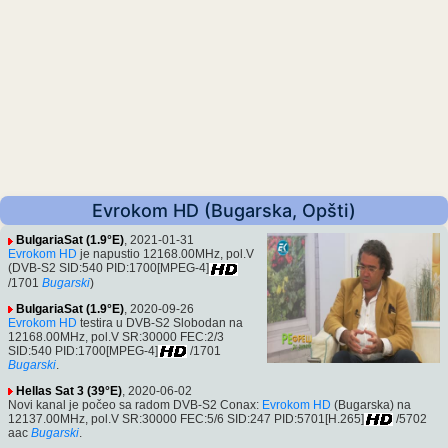
Evrokom HD (Bugarska, Opšti)
BulgariaSat (1.9°E)
, 2021-01-31
Evrokom HD
je napustio 12168.00MHz, pol.V
(DVB-S2 SID:540 PID:1700[MPEG-4]
/1701
Bugarski
)
BulgariaSat (1.9°E)
, 2020-09-26
Evrokom HD
testira u DVB-S2 Slobodan na
12168.00MHz, pol.V SR:30000 FEC:2/3
SID:540 PID:1700[MPEG-4]
/1701
Bugarski
.
Hellas Sat 3 (39°E)
, 2020-06-02
Novi kanal je počeo sa radom DVB-S2 Conax:
Evrokom HD
(Bugarska) na
12137.00MHz, pol.V SR:30000 FEC:5/6 SID:247 PID:5701[H.265]
/5702
aac
Bugarski
.