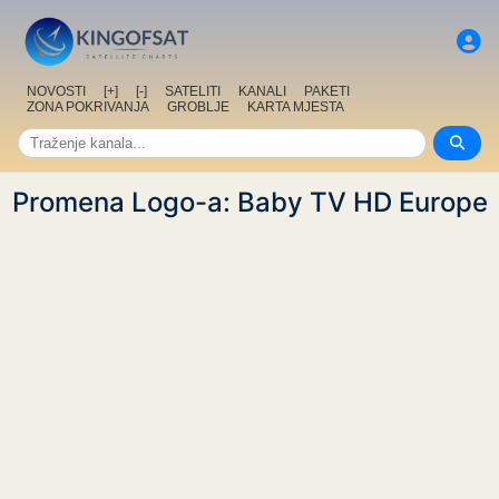
NOVOSTI
[+]
[-]
SATELITI
KANALI
PAKETI
ZONA POKRIVANJA
GROBLJE
KARTA MJESTA
Promena Logo-a: Baby TV HD Europe