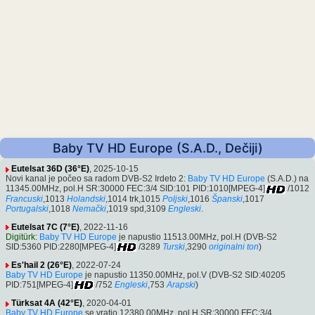
Baby TV HD Europe (S.A.D., Dečiji)
Eutelsat 36D (36°E)
, 2025-10-15
Novi kanal je počeo sa radom DVB-S2 Irdeto 2:
Baby TV HD Europe
(S.A.D.) na
11345.00MHz, pol.H SR:30000 FEC:3/4 SID:101 PID:1010[MPEG-4]
/1012
Francuski
,1013
Holandski
,1014 trk,1015
Poljski
,1016
Španski
,1017
Portugalski
,1018
Nemački
,1019 spd,3109
Engleski
.
Eutelsat 7C (7°E)
, 2022-11-16
Digitürk
:
Baby TV HD Europe
je napustio 11513.00MHz, pol.H (DVB-S2
SID:5360 PID:2280[MPEG-4]
/3289
Turski
,3290
originalni ton
)
Es'hail 2 (26°E)
, 2022-07-24
Baby TV HD Europe
je napustio 11350.00MHz, pol.V (DVB-S2 SID:40205
PID:751[MPEG-4]
/752
Engleski
,753
Arapski
)
Türksat 4A (42°E)
, 2020-04-01
Baby TV HD Europe
se vratio 12380.00MHz, pol.H SR:30000 FEC:3/4