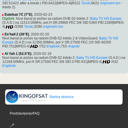
SID:51422 after a break ( PID:6422[MPEG-4]/6522
Turski
,6622
originalni ton
-
Irdeto 2).
Eutelsat 7C (7°E)
, 2020-02-23
Digitürk
: Novi kanal je počeo sa radom DVB-S2 Irdeto 2:
Baby TV HD Europe
(S.A.D.) na 11513.00MHz, pol.H SR:29900 FEC:5/6 SID:5360 PID:2280[MPEG-
4]
/3289
Turski
,3290
originalni ton
.
Es'hail 2 (26°E)
, 2020-02-20
Novi kanal je počeo sa radom DVB-S2 Irdeto 2 & VideoGuard:
Baby TV HD
Europe
(S.A.D.) na 11350.00MHz, pol.V SR:27500 FEC:2/3 SID:40205
PID:751[MPEG-4]
/752
Engleski
,753
Arapski
.
Al Yah 1 (52.5°E)
, 2020-02-18
Novi kanal je počeo sa radom DVB-S2 Irdeto 2:
Baby TV HD Europe
(S.A.D.) na
12169.00MHz, pol.H SR:27500 FEC:5/6 SID:3 PID:431[MPEG-4]
/432
Engleski
.
Startna stranica
Predstavljanje/FAQ