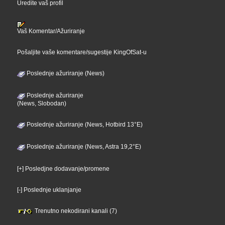
Uredite vaš profil
Vaš Komentar/Ažuriranje
Pošaljite vaše komentare/sugestije KingOfSat-u
Poslednje ažuriranje (News)
Poslednje ažuriranje
(News, Slobodan)
Poslednje ažuriranje (News, Hotbird 13°E)
Poslednje ažuriranje (News, Astra 19,2°E)
[+] Posledjne dodavanje/promene
[-] Poslednje uklanjanje
Trenutno nekodirani kanali (7)