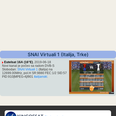
SNAI Virtuali 1 (Italija, Trke)
Eutelsat 16A (16°E)
, 2019-06-18
Novi kanal je počeo sa radom DVB-S
Slobodan:
SNAI Virtuali 1
(Italija) na
12699.00MHz, pol.H SR:9880 FEC:1/2 SID:57
PID:910[MPEG-4]/901
Italijanski
.