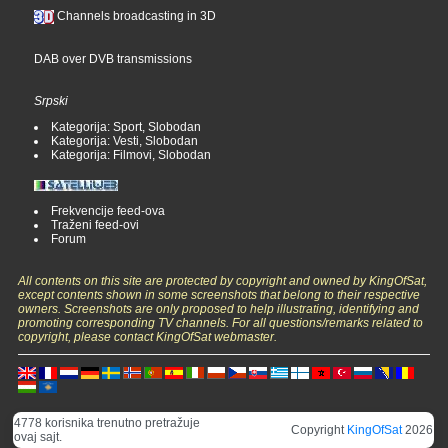
Channels broadcasting in 3D
DAB over DVB transmissions
Srpski
Kategorija: Sport, Slobodan
Kategorija: Vesti, Slobodan
Kategorija: Filmovi, Slobodan
Frekvencije feed-ova
Traženi feed-ovi
Forum
All contents on this site are protected by copyright and owned by KingOfSat,
except contents shown in some screenshots that belong to their respective
owners. Screenshots are only proposed to help illustrating, identifying and
promoting corresponding TV channels. For all questions/remarks related to
copyright, please contact KingOfSat webmaster.
4778 korisnika trenutno pretražuje
Copyright
KingOfSat
2026
ovaj sajt.