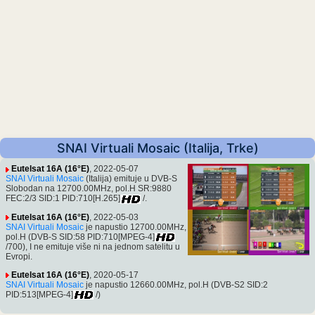
SNAI Virtuali Mosaic (Italija, Trke)
Eutelsat 16A (16°E)
, 2022-05-07
SNAI Virtuali Mosaic
(Italija) emituje u DVB-S
Slobodan na 12700.00MHz, pol.H SR:9880
FEC:2/3 SID:1 PID:710[H.265]
/.
Eutelsat 16A (16°E)
, 2022-05-03
SNAI Virtuali Mosaic
je napustio 12700.00MHz,
pol.H (DVB-S SID:58 PID:710[MPEG-4]
/700), I ne emituje više ni na jednom satelitu u
Evropi.
Eutelsat 16A (16°E)
, 2020-05-17
SNAI Virtuali Mosaic
je napustio 12660.00MHz, pol.H (DVB-S2 SID:2
PID:513[MPEG-4]
/)