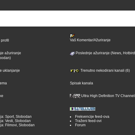
Vaš Komentar/Ažuriranje
profil
je ažuriranje
Poslednje ažuriranje (News, Hotbird
bodan)
je uklanjanje
Trenutno nekodirani kanali (6)
ijema
Spisak kanala
ike
Ultra High Definition TV Channel
ja: Sport, Slobodan
Frekvencije feed-ova
ja: Vesti, Slobodan
Traženi feed-ovi
ja: Filmovi, Slobodan
Forum