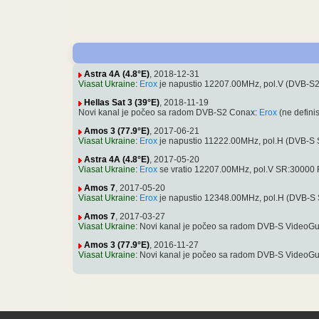
Astra 4A (4.8°E)
, 2018-12-31
Viasat Ukraine
:
Erox
je napustio 12207.00MHz, pol.V (DVB-S
Hellas Sat 3 (39°E)
, 2018-11-19
Novi kanal je počeo sa radom DVB-S2 Conax:
Erox
(ne defini
Amos 3 (77.9°E)
, 2017-06-21
Viasat Ukraine
:
Erox
je napustio 11222.00MHz, pol.H (DVB-S
Astra 4A (4.8°E)
, 2017-05-20
Viasat Ukraine
:
Erox
se vratio 12207.00MHz, pol.V SR:30000 
Amos 7
, 2017-05-20
Viasat Ukraine
:
Erox
je napustio 12348.00MHz, pol.H (DVB-S
Amos 7
, 2017-03-27
Viasat Ukraine
: Novi kanal je počeo sa radom DVB-S VideoG
Amos 3 (77.9°E)
, 2016-11-27
Viasat Ukraine
: Novi kanal je počeo sa radom DVB-S VideoG