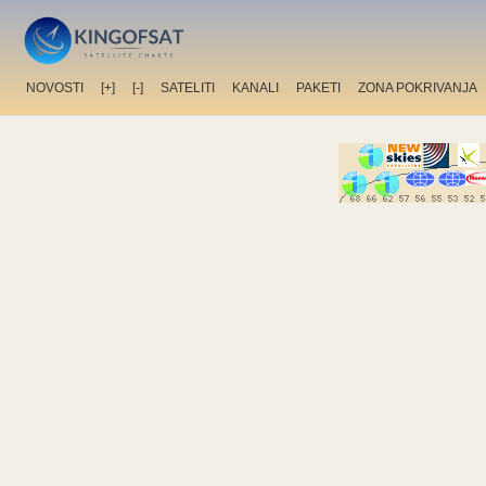
NOVOSTI
[+]
[-]
SATELITI
KANALI
PAKETI
ZONA POKRIVANJA