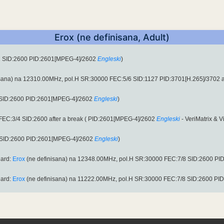
Erox (ne definisana, Adult)
2 SID:2600 PID:2601[MPEG-4]/2602
Engleski
)
sana) na 12310.00MHz, pol.H SR:30000 FEC:5/6 SID:1127 PID:3701[H.265]/3702 
 SID:2600 PID:2601[MPEG-4]/2602
Engleski
)
FEC:3/4 SID:2600 after a break ( PID:2601[MPEG-4]/2602
Engleski
- VeriMatrix & 
 SID:2600 PID:2601[MPEG-4]/2602
Engleski
)
uard:
Erox
(ne definisana) na 12348.00MHz, pol.H SR:30000 FEC:7/8 SID:2600 P
uard:
Erox
(ne definisana) na 11222.00MHz, pol.H SR:30000 FEC:7/8 SID:2600 PI