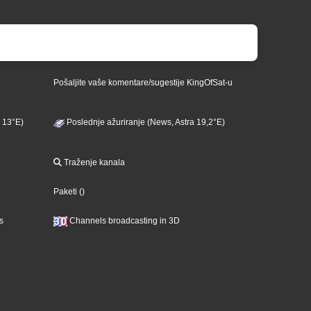
Pošaljite vaše komentare/sugestije KingOfSat-u
 13°E)
Poslednje ažuriranje (News, Astra 19,2°E)
Traženje kanala
Paketi
()
s
Channels broadcasting in 3D