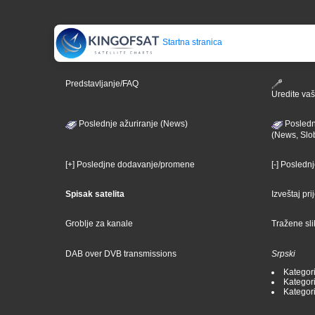
Startna stranica
Predstavljanje/FAQ
Uredite vaš 
Poslednje ažuriranje (News)
Posledn
(News, Slo
[+] Posledjne dodavanje/promene
[-] Posledn
Spisak satelita
Izveštaj pr
Groblje za kanale
Tražene sl
DAB over DVB transmissions
Srpski
Kategori
Kategori
Kategori