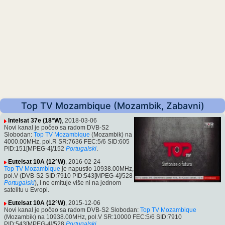
Top TV Mozambique (Mozambik, Zabavni)
Intelsat 37e (18°W)
, 2018-03-06
Novi kanal je počeo sa radom DVB-S2
Slobodan:
Top TV Mozambique
(Mozambik) na
4000.00MHz, pol.R SR:7636 FEC:5/6 SID:605
PID:151[MPEG-4]/152
Portugalski
.
Eutelsat 10A (12°W)
, 2016-02-24
Top TV Mozambique
je napustio 10938.00MHz,
pol.V (DVB-S2 SID:7910 PID:543[MPEG-4]/528
Portugalski
), I ne emituje više ni na jednom
satelitu u Evropi.
Eutelsat 10A (12°W)
, 2015-12-06
Novi kanal je počeo sa radom DVB-S2 Slobodan:
Top TV Mozambique
(Mozambik) na 10938.00MHz, pol.V SR:10000 FEC:5/6 SID:7910
PID:543[MPEG-4]/528
Portugalski
.