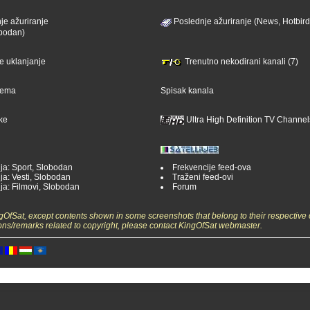
je ažuriranje
Poslednje ažuriranje (News, Hotbird
bodan)
je uklanjanje
Trenutno nekodirani kanali (7)
ijema
Spisak kanala
ike
Ultra High Definition TV Channel
ja: Sport, Slobodan
Frekvencije feed-ova
ja: Vesti, Slobodan
Traženi feed-ovi
ja: Filmovi, Slobodan
Forum
ngOfSat, except contents shown in some screenshots that belong to their respective 
ons/remarks related to copyright, please contact KingOfSat webmaster.