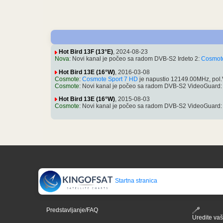
Hot Bird 13F (13°E)
, 2024-08-23
Nova
: Novi kanal je počeo sa radom DVB-S2 Irdeto 2:
Cosmote
Hot Bird 13E (16°W)
, 2016-03-08
Cosmote
:
Cosmote Sport 7 HD
je napustio 12149.00MHz, pol
Cosmote
: Novi kanal je počeo sa radom DVB-S2 VideoGuard
Hot Bird 13E (16°W)
, 2015-08-03
Cosmote
: Novi kanal je počeo sa radom DVB-S2 VideoGuard
Startna stranica
Predstavljanje/FAQ
Uredite vaš 