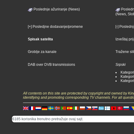
Poslednje ažuriranje (News)
Posledn
(News, Slo
[+] Posledjne dodavanje/promene
[-] Posledn
Spisak satelita
Izveštaj pr
Groblje za kanale
Tražene sl
DAB over DVB transmissions
Srpski
Kategori
Kategori
Kategori
All contents on this site are protected by copyright and owned by Ki
identifying and promoting corresponding TV channels. For all questi
6185 korisnika trenutno pretražuje ovaj sajt.