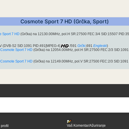
Cosmote Sport 7 HD (Grčka, Sport)
 Sport 7 HD
(Grčka) na 12130.00MHz, pol.H SR:27500 FEC:3/4 SID:15507 PID:3
.V (DVB-S2 SID:1091 PID:491[MPEG-4]
/591
Grčki
,691
Engleski
)
:
Cosmote Sport 7 HD
(Grčka) na 12054.00MHz, pol.H SR:27500 FEC:2/3 SID:109
:
Cosmote Sport 7 HD
(Grčka) na 12149.00MHz, pol.V SR:27500 FEC:2/3 SID:1091
Vaš Komentar/Ažuriranje
profil