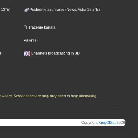
 13°E)
Poslednje ažuriranje (News, Astra 19,2°E)
Traženje kanala
Paketi
()
s
Channels broadcasting in 3D
owners. Screenshots are only proposed to help illustrating,
Copyright
KingOfSat
2026