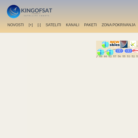
NOVOSTI
[+]
[-]
SATELITI
KANALI
PAKETI
ZONA POKRIVANJA