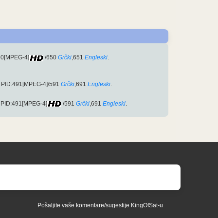
50[MPEG-4]
/650
Grčki
,651
Engleski
.
1 PID:491[MPEG-4]/591
Grčki
,691
Engleski
.
 PID:491[MPEG-4]
/591
Grčki
,691
Engleski
.
Pošaljite vaše komentare/sugestije KingOfSat-u