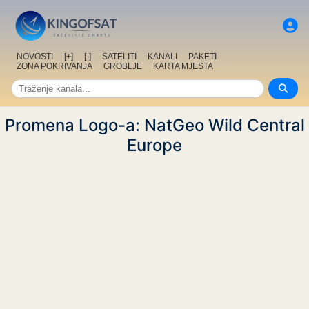
NOVOSTI
[+]
[-]
SATELITI
KANALI
PAKETI
ZONA POKRIVANJA
GROBLJE
KARTA MJESTA
Promena Logo-a: NatGeo Wild Central
Europe