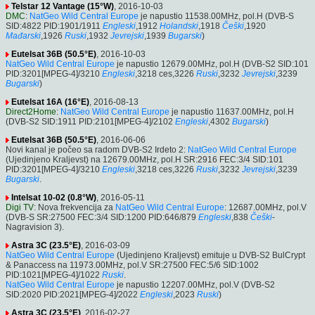
Telstar 12 Vantage (15°W)
, 2016-10-03
DMC
:
NatGeo Wild Central Europe
je napustio 11538.00MHz, pol.H (DVB-S
SID:4822 PID:1901/1911
Engleski
,1912
Holandski
,1918
Češki
,1920
Mađarski
,1926
Ruski
,1932
Jevrejski
,1939
Bugarski
)
Eutelsat 36B (50.5°E)
, 2016-10-03
NatGeo Wild Central Europe
je napustio 12679.00MHz, pol.H (DVB-S2 SID:101
PID:3201[MPEG-4]/3210
Engleski
,3218 ces,3226
Ruski
,3232
Jevrejski
,3239
Bugarski
)
Eutelsat 16A (16°E)
, 2016-08-13
Direct2Home
:
NatGeo Wild Central Europe
je napustio 11637.00MHz, pol.H
(DVB-S2 SID:1911 PID:2101[MPEG-4]/2102
Engleski
,4302
Bugarski
)
Eutelsat 36B (50.5°E)
, 2016-06-06
Novi kanal je počeo sa radom DVB-S2 Irdeto 2:
NatGeo Wild Central Europe
(Ujedinjeno Kraljevst) na 12679.00MHz, pol.H SR:2916 FEC:3/4 SID:101
PID:3201[MPEG-4]/3210
Engleski
,3218 ces,3226
Ruski
,3232
Jevrejski
,3239
Bugarski
.
Intelsat 10-02 (0.8°W)
, 2016-05-11
Digi TV
: Nova frekvencija za
NatGeo Wild Central Europe
: 12687.00MHz, pol.V
(DVB-S SR:27500 FEC:3/4 SID:1200 PID:646/879
Engleski
,838
Češki
-
Nagravision 3).
Astra 3C (23.5°E)
, 2016-03-09
NatGeo Wild Central Europe
(Ujedinjeno Kraljevst) emituje u DVB-S2 BulCrypt
& Panaccess na 11973.00MHz, pol.V SR:27500 FEC:5/6 SID:1002
PID:1021[MPEG-4]/1022
Ruski
.
NatGeo Wild Central Europe
je napustio 12207.00MHz, pol.V (DVB-S2
SID:2020 PID:2021[MPEG-4]/2022
Engleski
,2023
Ruski
)
Astra 3C (23.5°E)
, 2016-02-27