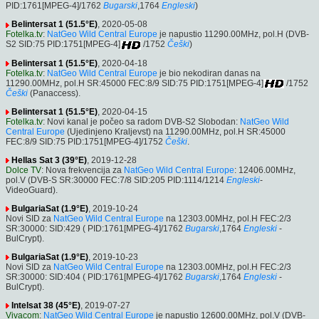
PID:1761[MPEG-4]/1762
Bugarski
,1764
Engleski
)
Belintersat 1 (51.5°E)
, 2020-05-08
Fotelka.tv
:
NatGeo Wild Central Europe
je napustio 11290.00MHz, pol.H (DVB-
S2 SID:75 PID:1751[MPEG-4]
/1752
Češki
)
Belintersat 1 (51.5°E)
, 2020-04-18
Fotelka.tv
:
NatGeo Wild Central Europe
je bio nekodiran danas na
11290.00MHz, pol.H SR:45000 FEC:8/9 SID:75 PID:1751[MPEG-4]
/1752
Češki
(Panaccess).
Belintersat 1 (51.5°E)
, 2020-04-15
Fotelka.tv
: Novi kanal je počeo sa radom DVB-S2 Slobodan:
NatGeo Wild
Central Europe
(Ujedinjeno Kraljevst) na 11290.00MHz, pol.H SR:45000
FEC:8/9 SID:75 PID:1751[MPEG-4]/1752
Češki
.
Hellas Sat 3 (39°E)
, 2019-12-28
Dolce TV
: Nova frekvencija za
NatGeo Wild Central Europe
: 12406.00MHz,
pol.V (DVB-S SR:30000 FEC:7/8 SID:205 PID:1114/1214
Engleski
-
VideoGuard).
BulgariaSat (1.9°E)
, 2019-10-24
Novi SID za
NatGeo Wild Central Europe
na 12303.00MHz, pol.H FEC:2/3
SR:30000: SID:429 ( PID:1761[MPEG-4]/1762
Bugarski
,1764
Engleski
-
BulCrypt).
BulgariaSat (1.9°E)
, 2019-10-23
Novi SID za
NatGeo Wild Central Europe
na 12303.00MHz, pol.H FEC:2/3
SR:30000: SID:404 ( PID:1761[MPEG-4]/1762
Bugarski
,1764
Engleski
-
BulCrypt).
Intelsat 38 (45°E)
, 2019-07-27
Vivacom
:
NatGeo Wild Central Europe
je napustio 12600.00MHz, pol.V (DVB-