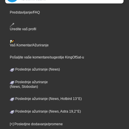
Predstavljanje/FAQ
Uredite vaš profil
Vaš Komentar/Ažuriranje
Pošaljite vaše komentare/sugestije KingOfSat-u
Poslednje ažuriranje (News)
Poslednje ažuriranje
(News, Slobodan)
Poslednje ažuriranje (News, Hotbird 13°E)
Poslednje ažuriranje (News, Astra 19,2°E)
[+] Posledjne dodavanje/promene