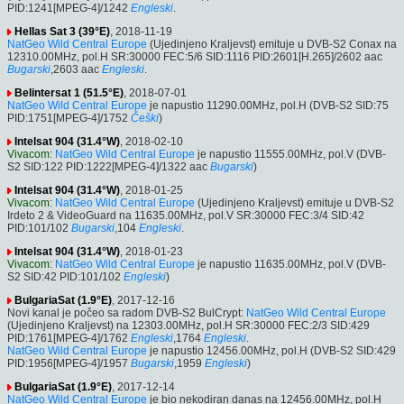
PID:1241[MPEG-4]/1242
Engleski
.
Hellas Sat 3 (39°E)
, 2018-11-19
NatGeo Wild Central Europe
(Ujedinjeno Kraljevst) emituje u DVB-S2 Conax na
12310.00MHz, pol.H SR:30000 FEC:5/6 SID:1116 PID:2601[H.265]/2602 aac
Bugarski
,2603 aac
Engleski
.
Belintersat 1 (51.5°E)
, 2018-07-01
NatGeo Wild Central Europe
je napustio 11290.00MHz, pol.H (DVB-S2 SID:75
PID:1751[MPEG-4]/1752
Češki
)
Intelsat 904 (31.4°W)
, 2018-02-10
Vivacom
:
NatGeo Wild Central Europe
je napustio 11555.00MHz, pol.V (DVB-
S2 SID:122 PID:1222[MPEG-4]/1322 aac
Bugarski
)
Intelsat 904 (31.4°W)
, 2018-01-25
Vivacom
:
NatGeo Wild Central Europe
(Ujedinjeno Kraljevst) emituje u DVB-S2
Irdeto 2 & VideoGuard na 11635.00MHz, pol.V SR:30000 FEC:3/4 SID:42
PID:101/102
Bugarski
,104
Engleski
.
Intelsat 904 (31.4°W)
, 2018-01-23
Vivacom
:
NatGeo Wild Central Europe
je napustio 11635.00MHz, pol.V (DVB-
S2 SID:42 PID:101/102
Engleski
)
BulgariaSat (1.9°E)
, 2017-12-16
Novi kanal je počeo sa radom DVB-S2 BulCrypt:
NatGeo Wild Central Europe
(Ujedinjeno Kraljevst) na 12303.00MHz, pol.H SR:30000 FEC:2/3 SID:429
PID:1761[MPEG-4]/1762
Engleski
,1764
Engleski
.
NatGeo Wild Central Europe
je napustio 12456.00MHz, pol.H (DVB-S2 SID:429
PID:1956[MPEG-4]/1957
Bugarski
,1959
Engleski
)
BulgariaSat (1.9°E)
, 2017-12-14
NatGeo Wild Central Europe
je bio nekodiran danas na 12456.00MHz, pol.H