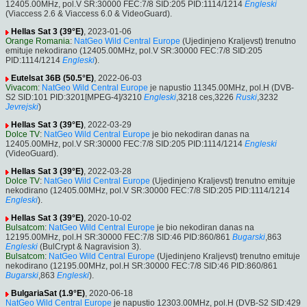
12405.00MHz, pol.V SR:30000 FEC:7/8 SID:205 PID:1114/1214
Engleski
(Viaccess 2.6 & Viaccess 6.0 & VideoGuard).
Hellas Sat 3 (39°E)
, 2023-01-06
Orange Romania
:
NatGeo Wild Central Europe
(Ujedinjeno Kraljevst) trenutno
emituje nekodirano (12405.00MHz, pol.V SR:30000 FEC:7/8 SID:205
PID:1114/1214
Engleski
).
Eutelsat 36B (50.5°E)
, 2022-06-03
Vivacom
:
NatGeo Wild Central Europe
je napustio 11345.00MHz, pol.H (DVB-
S2 SID:101 PID:3201[MPEG-4]/3210
Engleski
,3218 ces,3226
Ruski
,3232
Jevrejski
)
Hellas Sat 3 (39°E)
, 2022-03-29
Dolce TV
:
NatGeo Wild Central Europe
je bio nekodiran danas na
12405.00MHz, pol.V SR:30000 FEC:7/8 SID:205 PID:1114/1214
Engleski
(VideoGuard).
Hellas Sat 3 (39°E)
, 2022-03-28
Dolce TV
:
NatGeo Wild Central Europe
(Ujedinjeno Kraljevst) trenutno emituje
nekodirano (12405.00MHz, pol.V SR:30000 FEC:7/8 SID:205 PID:1114/1214
Engleski
).
Hellas Sat 3 (39°E)
, 2020-10-02
Bulsatcom
:
NatGeo Wild Central Europe
je bio nekodiran danas na
12195.00MHz, pol.H SR:30000 FEC:7/8 SID:46 PID:860/861
Bugarski
,863
Engleski
(BulCrypt & Nagravision 3).
Bulsatcom
:
NatGeo Wild Central Europe
(Ujedinjeno Kraljevst) trenutno emituje
nekodirano (12195.00MHz, pol.H SR:30000 FEC:7/8 SID:46 PID:860/861
Bugarski
,863
Engleski
).
BulgariaSat (1.9°E)
, 2020-06-18
NatGeo Wild Central Europe
je napustio 12303.00MHz, pol.H (DVB-S2 SID:429