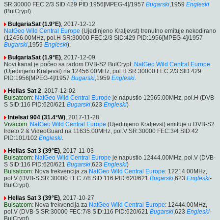
SR:30000 FEC:2/3 SID:429 PID:1956[MPEG-4]/1957
Bugarski
,1959
Engleski
(BulCrypt).
BulgariaSat (1.9°E)
, 2017-12-12
NatGeo Wild Central Europe
(Ujedinjeno Kraljevst) trenutno emituje nekodirano
(12456.00MHz, pol.H SR:30000 FEC:2/3 SID:429 PID:1956[MPEG-4]/1957
Bugarski
,1959
Engleski
).
BulgariaSat (1.9°E)
, 2017-12-09
Novi kanal je počeo sa radom DVB-S2 BulCrypt:
NatGeo Wild Central Europe
(Ujedinjeno Kraljevst) na 12456.00MHz, pol.H SR:30000 FEC:2/3 SID:429
PID:1956[MPEG-4]/1957
Bugarski
,1959
Engleski
.
Hellas Sat 2
, 2017-12-02
Bulsatcom
:
NatGeo Wild Central Europe
je napustio 12565.00MHz, pol.H (DVB-
S SID:116 PID:620/621
Bugarski
,623
Engleski
)
Intelsat 904 (31.4°W)
, 2017-11-28
Vivacom
:
NatGeo Wild Central Europe
(Ujedinjeno Kraljevst) emituje u DVB-S2
Irdeto 2 & VideoGuard na 11635.00MHz, pol.V SR:30000 FEC:3/4 SID:42
PID:101/102
Engleski
.
Hellas Sat 3 (39°E)
, 2017-11-03
Bulsatcom
:
NatGeo Wild Central Europe
je napustio 12444.00MHz, pol.V (DVB-
S SID:116 PID:620/621
Bugarski
,623
Engleski
)
Bulsatcom
: Nova frekvencija za
NatGeo Wild Central Europe
: 12214.00MHz,
pol.V (DVB-S SR:30000 FEC:7/8 SID:116 PID:620/621
Bugarski
,623
Engleski
-
BulCrypt).
Hellas Sat 3 (39°E)
, 2017-10-27
Bulsatcom
: Nova frekvencija za
NatGeo Wild Central Europe
: 12444.00MHz,
pol.V (DVB-S SR:30000 FEC:7/8 SID:116 PID:620/621
Bugarski
,623
Engleski
-
BulCrypt).