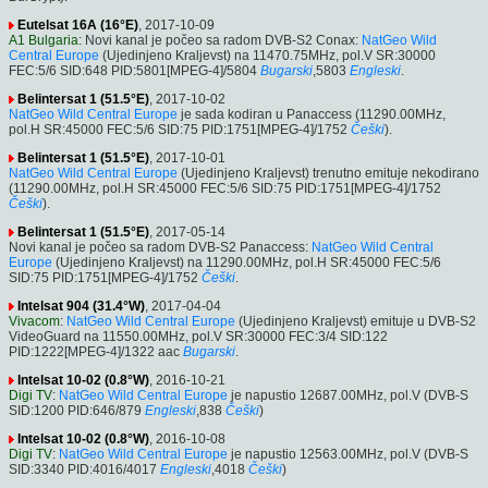
Eutelsat 16A (16°E)
, 2017-10-09
A1 Bulgaria
: Novi kanal je počeo sa radom DVB-S2 Conax:
NatGeo Wild
Central Europe
(Ujedinjeno Kraljevst) na 11470.75MHz, pol.V SR:30000
FEC:5/6 SID:648 PID:5801[MPEG-4]/5804
Bugarski
,5803
Engleski
.
Belintersat 1 (51.5°E)
, 2017-10-02
NatGeo Wild Central Europe
je sada kodiran u Panaccess (11290.00MHz,
pol.H SR:45000 FEC:5/6 SID:75 PID:1751[MPEG-4]/1752
Češki
).
Belintersat 1 (51.5°E)
, 2017-10-01
NatGeo Wild Central Europe
(Ujedinjeno Kraljevst) trenutno emituje nekodirano
(11290.00MHz, pol.H SR:45000 FEC:5/6 SID:75 PID:1751[MPEG-4]/1752
Češki
).
Belintersat 1 (51.5°E)
, 2017-05-14
Novi kanal je počeo sa radom DVB-S2 Panaccess:
NatGeo Wild Central
Europe
(Ujedinjeno Kraljevst) na 11290.00MHz, pol.H SR:45000 FEC:5/6
SID:75 PID:1751[MPEG-4]/1752
Češki
.
Intelsat 904 (31.4°W)
, 2017-04-04
Vivacom
:
NatGeo Wild Central Europe
(Ujedinjeno Kraljevst) emituje u DVB-S2
VideoGuard na 11550.00MHz, pol.V SR:30000 FEC:3/4 SID:122
PID:1222[MPEG-4]/1322 aac
Bugarski
.
Intelsat 10-02 (0.8°W)
, 2016-10-21
Digi TV
:
NatGeo Wild Central Europe
je napustio 12687.00MHz, pol.V (DVB-S
SID:1200 PID:646/879
Engleski
,838
Češki
)
Intelsat 10-02 (0.8°W)
, 2016-10-08
Digi TV
:
NatGeo Wild Central Europe
je napustio 12563.00MHz, pol.V (DVB-S
SID:3340 PID:4016/4017
Engleski
,4018
Češki
)