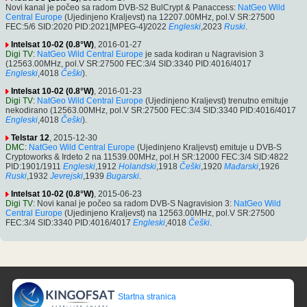
Novi kanal je počeo sa radom DVB-S2 BulCrypt & Panaccess:
NatGeo Wild
Central Europe
(Ujedinjeno Kraljevst) na 12207.00MHz, pol.V SR:27500
FEC:5/6 SID:2020 PID:2021[MPEG-4]/2022
Engleski
,2023
Ruski
.
Intelsat 10-02 (0.8°W)
, 2016-01-27
Digi TV
:
NatGeo Wild Central Europe
je sada kodiran u Nagravision 3
(12563.00MHz, pol.V SR:27500 FEC:3/4 SID:3340 PID:4016/4017
Engleski
,4018
Češki
).
Intelsat 10-02 (0.8°W)
, 2016-01-23
Digi TV
:
NatGeo Wild Central Europe
(Ujedinjeno Kraljevst) trenutno emituje
nekodirano (12563.00MHz, pol.V SR:27500 FEC:3/4 SID:3340 PID:4016/4017
Engleski
,4018
Češki
).
Telstar 12
, 2015-12-30
DMC
:
NatGeo Wild Central Europe
(Ujedinjeno Kraljevst) emituje u DVB-S
Cryptoworks & Irdeto 2 na 11539.00MHz, pol.H SR:12000 FEC:3/4 SID:4822
PID:1901/1911
Engleski
,1912
Holandski
,1918
Češki
,1920
Mađarski
,1926
Ruski
,1932
Jevrejski
,1939
Bugarski
.
Intelsat 10-02 (0.8°W)
, 2015-06-23
Digi TV
: Novi kanal je počeo sa radom DVB-S Nagravision 3:
NatGeo Wild
Central Europe
(Ujedinjeno Kraljevst) na 12563.00MHz, pol.V SR:27500
FEC:3/4 SID:3340 PID:4016/4017
Engleski
,4018
Češki
.
Startna stranica