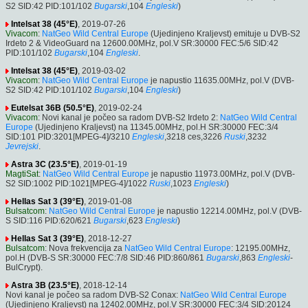
S2 SID:42 PID:101/102
Bugarski
,104
Engleski
)
Intelsat 38 (45°E)
, 2019-07-26
Vivacom
:
NatGeo Wild Central Europe
(Ujedinjeno Kraljevst) emituje u DVB-S2
Irdeto 2 & VideoGuard na 12600.00MHz, pol.V SR:30000 FEC:5/6 SID:42
PID:101/102
Bugarski
,104
Engleski
.
Intelsat 38 (45°E)
, 2019-03-02
Vivacom
:
NatGeo Wild Central Europe
je napustio 11635.00MHz, pol.V (DVB-
S2 SID:42 PID:101/102
Bugarski
,104
Engleski
)
Eutelsat 36B (50.5°E)
, 2019-02-24
Vivacom
: Novi kanal je počeo sa radom DVB-S2 Irdeto 2:
NatGeo Wild Central
Europe
(Ujedinjeno Kraljevst) na 11345.00MHz, pol.H SR:30000 FEC:3/4
SID:101 PID:3201[MPEG-4]/3210
Engleski
,3218 ces,3226
Ruski
,3232
Jevrejski
.
Astra 3C (23.5°E)
, 2019-01-19
MagtiSat
:
NatGeo Wild Central Europe
je napustio 11973.00MHz, pol.V (DVB-
S2 SID:1002 PID:1021[MPEG-4]/1022
Ruski
,1023
Engleski
)
Hellas Sat 3 (39°E)
, 2019-01-08
Bulsatcom
:
NatGeo Wild Central Europe
je napustio 12214.00MHz, pol.V (DVB-
S SID:116 PID:620/621
Bugarski
,623
Engleski
)
Hellas Sat 3 (39°E)
, 2018-12-27
Bulsatcom
: Nova frekvencija za
NatGeo Wild Central Europe
: 12195.00MHz,
pol.H (DVB-S SR:30000 FEC:7/8 SID:46 PID:860/861
Bugarski
,863
Engleski
-
BulCrypt).
Astra 3B (23.5°E)
, 2018-12-14
Novi kanal je počeo sa radom DVB-S2 Conax:
NatGeo Wild Central Europe
(Ujedinjeno Kraljevst) na 12402.00MHz, pol.V SR:30000 FEC:3/4 SID:20124