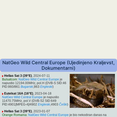
NatGeo Wild Central Europe (Ujedinjeno Kraljevst,
Dokumentarni)
Hellas Sat 3 (39°E)
, 2024-07-11
Bulsatcom
:
NatGeo Wild Central Europe
je
napustio 12194.00MHz, pol.H (DVB-S SID:46
PID:860/861
Bugarski
,863
Engleski
)
Eutelsat 16A (16°E)
, 2023-04-18
NatGeo Wild Central Europe
je napustio
11470.75MHz, pol.V (DVB-S2 SID:649
PID:4901[MPEG-4]/4902
Engleski
,4903
Češki
)
Hellas Sat 3 (39°E)
, 2023-01-07
Orange Romania
:
NatGeo Wild Central Europe
je bio nekodiran danas na