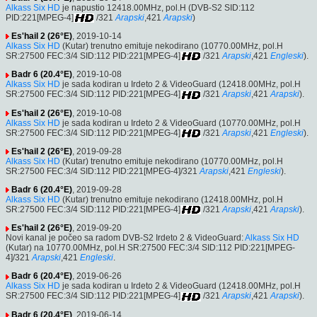
Alkass Six HD
je napustio 12418.00MHz, pol.H (DVB-S2 SID:112
PID:221[MPEG-4]
/321
Arapski
,421
Arapski
)
Es'hail 2 (26°E)
, 2019-10-14
Alkass Six HD
(Kutar) trenutno emituje nekodirano (10770.00MHz, pol.H
SR:27500 FEC:3/4 SID:112 PID:221[MPEG-4]
/321
Arapski
,421
Engleski
).
Badr 6 (20.4°E)
, 2019-10-08
Alkass Six HD
je sada kodiran u Irdeto 2 & VideoGuard (12418.00MHz, pol.H
SR:27500 FEC:3/4 SID:112 PID:221[MPEG-4]
/321
Arapski
,421
Arapski
).
Es'hail 2 (26°E)
, 2019-10-08
Alkass Six HD
je sada kodiran u Irdeto 2 & VideoGuard (10770.00MHz, pol.H
SR:27500 FEC:3/4 SID:112 PID:221[MPEG-4]
/321
Arapski
,421
Engleski
).
Es'hail 2 (26°E)
, 2019-09-28
Alkass Six HD
(Kutar) trenutno emituje nekodirano (10770.00MHz, pol.H
SR:27500 FEC:3/4 SID:112 PID:221[MPEG-4]/321
Arapski
,421
Engleski
).
Badr 6 (20.4°E)
, 2019-09-28
Alkass Six HD
(Kutar) trenutno emituje nekodirano (12418.00MHz, pol.H
SR:27500 FEC:3/4 SID:112 PID:221[MPEG-4]
/321
Arapski
,421
Arapski
).
Es'hail 2 (26°E)
, 2019-09-20
Novi kanal je počeo sa radom DVB-S2 Irdeto 2 & VideoGuard:
Alkass Six HD
(Kutar) na 10770.00MHz, pol.H SR:27500 FEC:3/4 SID:112 PID:221[MPEG-
4]/321
Arapski
,421
Engleski
.
Badr 6 (20.4°E)
, 2019-06-26
Alkass Six HD
je sada kodiran u Irdeto 2 & VideoGuard (12418.00MHz, pol.H
SR:27500 FEC:3/4 SID:112 PID:221[MPEG-4]
/321
Arapski
,421
Arapski
).
Badr 6 (20.4°E)
, 2019-06-14