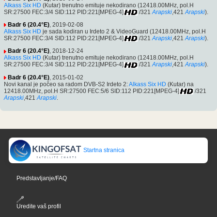
Alkass Six HD
(Kutar) trenutno emituje nekodirano (12418.00MHz, pol.H
SR:27500 FEC:3/4 SID:112 PID:221[MPEG-4]
/321
Arapski
,421
Arapski
).
Badr 6 (20.4°E)
, 2019-02-08
Alkass Six HD
je sada kodiran u Irdeto 2 & VideoGuard (12418.00MHz, pol.H
SR:27500 FEC:3/4 SID:112 PID:221[MPEG-4]
/321
Arapski
,421
Arapski
).
Badr 6 (20.4°E)
, 2018-12-24
Alkass Six HD
(Kutar) trenutno emituje nekodirano (12418.00MHz, pol.H
SR:27500 FEC:3/4 SID:112 PID:221[MPEG-4]
/321
Arapski
,421
Arapski
).
Badr 6 (20.4°E)
, 2015-01-02
Novi kanal je počeo sa radom DVB-S2 Irdeto 2:
Alkass Six HD
(Kutar) na
12418.00MHz, pol.H SR:27500 FEC:5/6 SID:112 PID:221[MPEG-4]
/321
Arapski
,421
Arapski
.
Startna stranica
Predstavljanje/FAQ
Uredite vaš profil