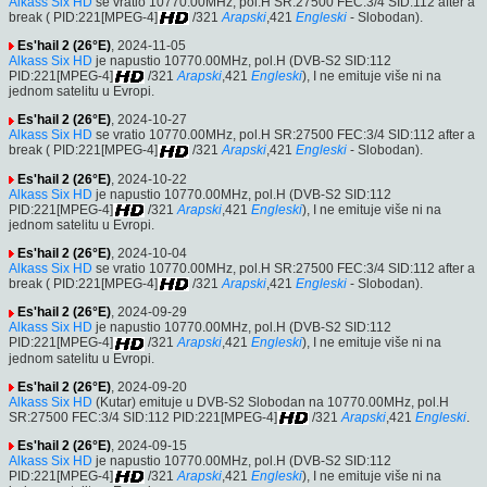
Alkass Six HD
se vratio 10770.00MHz, pol.H SR:27500 FEC:3/4 SID:112 after a
break ( PID:221[MPEG-4]
/321
Arapski
,421
Engleski
- Slobodan).
Es'hail 2 (26°E)
, 2024-11-05
Alkass Six HD
je napustio 10770.00MHz, pol.H (DVB-S2 SID:112
PID:221[MPEG-4]
/321
Arapski
,421
Engleski
), I ne emituje više ni na
jednom satelitu u Evropi.
Es'hail 2 (26°E)
, 2024-10-27
Alkass Six HD
se vratio 10770.00MHz, pol.H SR:27500 FEC:3/4 SID:112 after a
break ( PID:221[MPEG-4]
/321
Arapski
,421
Engleski
- Slobodan).
Es'hail 2 (26°E)
, 2024-10-22
Alkass Six HD
je napustio 10770.00MHz, pol.H (DVB-S2 SID:112
PID:221[MPEG-4]
/321
Arapski
,421
Engleski
), I ne emituje više ni na
jednom satelitu u Evropi.
Es'hail 2 (26°E)
, 2024-10-04
Alkass Six HD
se vratio 10770.00MHz, pol.H SR:27500 FEC:3/4 SID:112 after a
break ( PID:221[MPEG-4]
/321
Arapski
,421
Engleski
- Slobodan).
Es'hail 2 (26°E)
, 2024-09-29
Alkass Six HD
je napustio 10770.00MHz, pol.H (DVB-S2 SID:112
PID:221[MPEG-4]
/321
Arapski
,421
Engleski
), I ne emituje više ni na
jednom satelitu u Evropi.
Es'hail 2 (26°E)
, 2024-09-20
Alkass Six HD
(Kutar) emituje u DVB-S2 Slobodan na 10770.00MHz, pol.H
SR:27500 FEC:3/4 SID:112 PID:221[MPEG-4]
/321
Arapski
,421
Engleski
.
Es'hail 2 (26°E)
, 2024-09-15
Alkass Six HD
je napustio 10770.00MHz, pol.H (DVB-S2 SID:112
PID:221[MPEG-4]
/321
Arapski
,421
Engleski
), I ne emituje više ni na