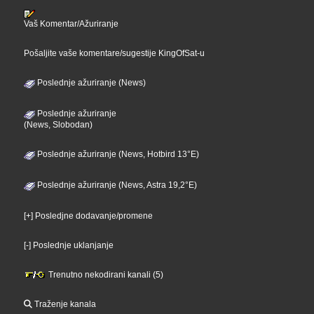
Vaš Komentar/Ažuriranje
Pošaljite vaše komentare/sugestije KingOfSat-u
Poslednje ažuriranje (News)
Poslednje ažuriranje
(News, Slobodan)
Poslednje ažuriranje (News, Hotbird 13°E)
Poslednje ažuriranje (News, Astra 19,2°E)
[+] Posledjne dodavanje/promene
[-] Poslednje uklanjanje
Trenutno nekodirani kanali (5)
Traženje kanala