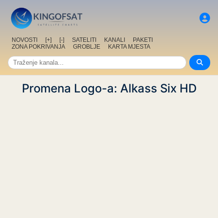
NOVOSTI
[+]
[-]
SATELITI
KANALI
PAKETI
ZONA POKRIVANJA
GROBLJE
KARTA MJESTA
Promena Logo-a: Alkass Six HD