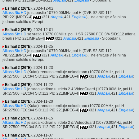
break ( PID:221[MPEG-4]/321
Arapski
,421
Engleski
- Slobodan).
Es'hail 2 (26°E)
, 2024-12-02
Alkass Six HD
je napustio 10770.00MHz, pol.H (DVB-S2 SID:112
PID:221[MPEG-4]
/321
Arapski
,421
Engleski
), I ne emituje više ni na
jednom satelitu u Evropi.
Es'hail 2 (26°E)
, 2024-12-01
Alkass Six HD
se vratio 10770.00MHz, pol.H SR:27500 FEC:3/4 SID:112 after a
break ( PID:221[MPEG-4]
/321
Arapski
,421
Engleski
- Slobodan).
Es'hail 2 (26°E)
, 2024-11-25
Alkass Six HD
je napustio 10770.00MHz, pol.H (DVB-S2 SID:112
PID:221[MPEG-4]
/321
Arapski
,421
Engleski
), I ne emituje više ni na
jednom satelitu u Evropi.
Es'hail 2 (26°E)
, 2024-11-23
Alkass Six HD
(Kutar) trenutno emituje nekodirano (10770.00MHz, pol.H
SR:27500 FEC:3/4 SID:112 PID:221[MPEG-4]
/321
Arapski
,421
Engleski
).
Es'hail 2 (26°E)
, 2024-11-22
Alkass Six HD
je sada kodiran u Irdeto 2 & VideoGuard (10770.00MHz, pol.H
SR:27500 FEC:3/4 SID:112 PID:221[MPEG-4]
/321
Arapski
,421
Engleski
).
Es'hail 2 (26°E)
, 2024-11-20
Alkass Six HD
(Kutar) trenutno emituje nekodirano (10770.00MHz, pol.H
SR:27500 FEC:3/4 SID:112 PID:221[MPEG-4]
/321
Arapski
,421
Engleski
).
Es'hail 2 (26°E)
, 2024-11-15
Alkass Six HD
je sada kodiran u Irdeto 2 & VideoGuard (10770.00MHz, pol.H
SR:27500 FEC:3/4 SID:112 PID:221[MPEG-4]
/321
Arapski
,421
Engleski
).
Es'hail 2 (26°E)
, 2024-11-07