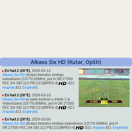
Alkass Six HD (Kutar, Opšti)
Es'hail 2 (26°E)
, 2026-03-12
Alkass Six HD
(Kutar) trenutno emituje
nekodirano (10770.00MHz, pol.H SR:27500
FEC:3/4 SID:112 PID:221[MPEG-4]
/321
Arapski
,421
Engleski
).
Es'hail 2 (26°E)
, 2026-03-10
Alkass Six HD
je sada kodiran u Irdeto 2 &
VideoGuard (10770.00MHz, pol.H SR:27500
FEC:3/4 SID:112 PID:221[MPEG-4]
/321
Arapski
,421
Engleski
).
Es'hail 2 (26°E)
, 2026-03-05
Alkass Six HD
(Kutar) trenutno emituje nekodirano (10770.00MHz, pol.H
SR:27500 FEC:3/4 SID:112 PID:221[MPEG-4]
/321
Arapski
,421
Engleski
).