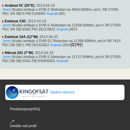
Arabsat 5C (20°E)
, 2013-04-23
Jeem
(Kutar) emituje u DVB-S Slobodan na 4054.00MHz, pol.L SR:27500
FEC:3/4 SID:5 PID:516/690
Arapski
,691.
Eutelsat 33D
, 2013-04-23
Jeem
(Kutar) emituje u DVB-S Slobodan na 12558.00MHz, pol.V SR:27500
FEC:3/4 SID:9362 PID:2821/2822
Arapski
,2823 .
Eutelsat 10A (12°W)
, 2013-04-23
Jeem
(Kutar) emituje u DVB-S2 Slobodan na 11399.00MHz, pol.H SR:7814
FEC:5/6 SID:1 PID:2823/2822
Arapski
,2824
.
Nilesat 201 (7°W)
, 2013-04-23
Jeem
(Kutar) emituje u DVB-S Slobodan na 11727.00MHz, pol.H SR:27500
FEC:5/6 SID:5501 PID:5500/5501
Arapski
.
Startna stranica
Predstavljanje/FAQ
Uredite vaš profil