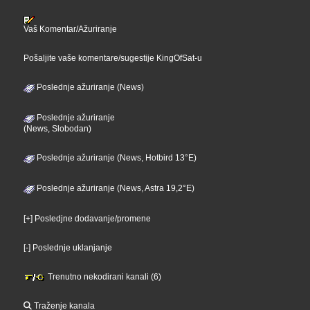
Vaš Komentar/Ažuriranje
Pošaljite vaše komentare/sugestije KingOfSat-u
Poslednje ažuriranje (News)
Poslednje ažuriranje
(News, Slobodan)
Poslednje ažuriranje (News, Hotbird 13°E)
Poslednje ažuriranje (News, Astra 19,2°E)
[+] Posledjne dodavanje/promene
[-] Poslednje uklanjanje
Trenutno nekodirani kanali (6)
Traženje kanala