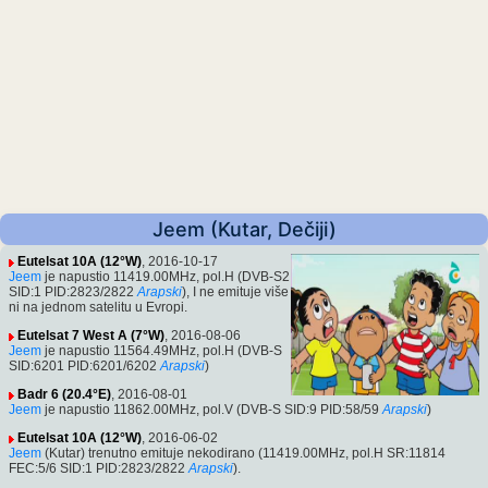
Jeem (Kutar, Dečiji)
Eutelsat 10A (12°W)
, 2016-10-17
Jeem
je napustio 11419.00MHz, pol.H (DVB-S2
SID:1 PID:2823/2822
Arapski
), I ne emituje više
ni na jednom satelitu u Evropi.
Eutelsat 7 West A (7°W)
, 2016-08-06
Jeem
je napustio 11564.49MHz, pol.H (DVB-S
SID:6201 PID:6201/6202
Arapski
)
Badr 6 (20.4°E)
, 2016-08-01
Jeem
je napustio 11862.00MHz, pol.V (DVB-S SID:9 PID:58/59
Arapski
)
Eutelsat 10A (12°W)
, 2016-06-02
Jeem
(Kutar) trenutno emituje nekodirano (11419.00MHz, pol.H SR:11814
FEC:5/6 SID:1 PID:2823/2822
Arapski
).