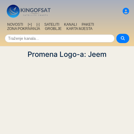
NOVOSTI
[+]
[-]
SATELITI
KANALI
PAKETI
ZONA POKRIVANJA
GROBLJE
KARTA MJESTA
Promena Logo-a: Jeem