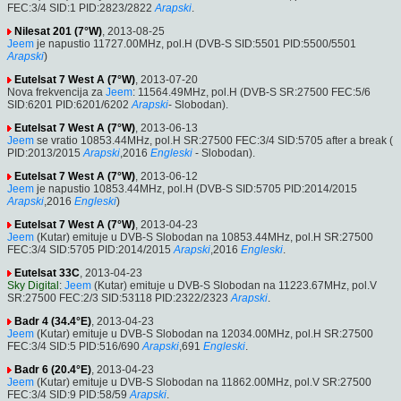
FEC:3/4 SID:1 PID:2823/2822
Arapski
.
Nilesat 201 (7°W)
, 2013-08-25
Jeem
je napustio 11727.00MHz, pol.H (DVB-S SID:5501 PID:5500/5501
Arapski
)
Eutelsat 7 West A (7°W)
, 2013-07-20
Nova frekvencija za
Jeem
: 11564.49MHz, pol.H (DVB-S SR:27500 FEC:5/6
SID:6201 PID:6201/6202
Arapski
- Slobodan).
Eutelsat 7 West A (7°W)
, 2013-06-13
Jeem
se vratio 10853.44MHz, pol.H SR:27500 FEC:3/4 SID:5705 after a break (
PID:2013/2015
Arapski
,2016
Engleski
- Slobodan).
Eutelsat 7 West A (7°W)
, 2013-06-12
Jeem
je napustio 10853.44MHz, pol.H (DVB-S SID:5705 PID:2014/2015
Arapski
,2016
Engleski
)
Eutelsat 7 West A (7°W)
, 2013-04-23
Jeem
(Kutar) emituje u DVB-S Slobodan na 10853.44MHz, pol.H SR:27500
FEC:3/4 SID:5705 PID:2014/2015
Arapski
,2016
Engleski
.
Eutelsat 33C
, 2013-04-23
Sky Digital
:
Jeem
(Kutar) emituje u DVB-S Slobodan na 11223.67MHz, pol.V
SR:27500 FEC:2/3 SID:53118 PID:2322/2323
Arapski
.
Badr 4 (34.4°E)
, 2013-04-23
Jeem
(Kutar) emituje u DVB-S Slobodan na 12034.00MHz, pol.H SR:27500
FEC:3/4 SID:5 PID:516/690
Arapski
,691
Engleski
.
Badr 6 (20.4°E)
, 2013-04-23
Jeem
(Kutar) emituje u DVB-S Slobodan na 11862.00MHz, pol.V SR:27500
FEC:3/4 SID:9 PID:58/59
Arapski
.