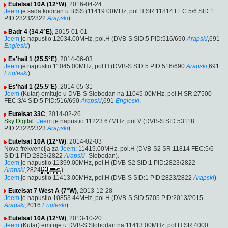
Eutelsat 10A (12°W)
, 2016-04-24
Jeem
je sada kodiran u BISS (11419.00MHz, pol.H SR:11814 FEC:5/6 SID:1
PID:2823/2822
Arapski
).
Badr 4 (34.4°E)
, 2015-01-01
Jeem
je napustio 12034.00MHz, pol.H (DVB-S SID:5 PID:516/690
Arapski
,691
Engleski
)
Es'hail 1 (25.5°E)
, 2014-06-03
Jeem
je napustio 11045.00MHz, pol.H (DVB-S SID:5 PID:516/690
Arapski
,691
Engleski
)
Es'hail 1 (25.5°E)
, 2014-05-31
Jeem
(Kutar) emituje u DVB-S Slobodan na 11045.00MHz, pol.H SR:27500
FEC:3/4 SID:5 PID:516/690
Arapski
,691
Engleski
.
Eutelsat 33C
, 2014-02-26
Sky Digital
:
Jeem
je napustio 11223.67MHz, pol.V (DVB-S SID:53118
PID:2322/2323
Arapski
)
Eutelsat 10A (12°W)
, 2014-02-03
Nova frekvencija za
Jeem
: 11419.00MHz, pol.H (DVB-S2 SR:11814 FEC:5/6
SID:1 PID:2823/2822
Arapski
- Slobodan).
Jeem
je napustio 11399.00MHz, pol.H (DVB-S2 SID:1 PID:2823/2822
Arapski
,2824
)
Jeem
je napustio 11413.00MHz, pol.H (DVB-S SID:1 PID:2823/2822
Arapski
)
Eutelsat 7 West A (7°W)
, 2013-12-28
Jeem
je napustio 10853.44MHz, pol.H (DVB-S SID:5705 PID:2013/2015
Arapski
,2016
Engleski
)
Eutelsat 10A (12°W)
, 2013-10-20
Jeem
(Kutar) emituje u DVB-S Slobodan na 11413.00MHz, pol.H SR:4000