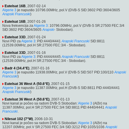
Eutelsat 16B
, 2007-02-14
Algerie 3
je napustio 10796.00MHz, pol.V (DVB-S SID:3602 PID:3604/3605
Arapski
Francuski
)
Eutelsat 16B
, 2007-01-26
Nova frekvencija za
Algerie 3
: 10796.00MHz, pol.V (DVB-S SR:27500 FEC:3/4
SID:3602 PID:3604/3605
Arapski
- Slobodan).
Eutelsat 33D
, 2007-01-24
Novi PID za
Algerie 3
: PID:4440/4441
Arapski
Francuski
SID:8811
(12539.00MHz, pol.H SR:27500 FEC:3/4 - Slobodan).
Eutelsat 33D
, 2007-01-16
Novi PID za
Algerie 3
: PID:4444/4445
Arapski
Francuski
SID:8811
(12539.00MHz, pol.H SR:27500 FEC:3/4 - Slobodan).
Badr 4 (34.4°E)
, 2007-01-16
Algerie 3
je napustio 11938.00MHz, pol.V (DVB-S SID:507 PID:100/110
Arapski
Francuski
)
Eutelsat 36 West A (50.6°E)
, 2007-01-15
Algerie 3
je napustio 11387.00MHz, pol.H (DVB-S SID:8811 PID:4440/4441
Arapski
Francuski
)
Eutelsat 36 West A (50.6°E)
, 2007-01-13
Novi kanal je počeo sa radom DVB-S Slobodan:
Algerie 3
(Alžir) na
11387.00MHz, pol.H SR:27500 FEC:3/4 SID:8811 PID:4440/4441
Arapski
Francuski
.
Nilesat 102 (7°W)
, 2006-10-31
Novi kanal je počeo sa radom DVB-S Slobodan:
Algerie 3
(Alžir) na
12207.00MHz, pol.V SR:27500 FEC:3/4 SID:3212 PID:1035/1036
Arapski