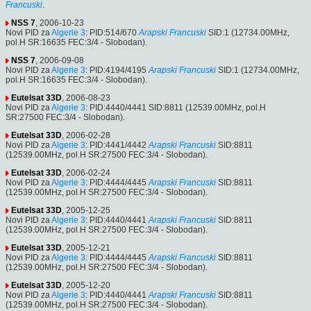
Francuski
.
NSS 7
, 2006-10-23
Novi PID za
Algerie 3
: PID:514/670
Arapski
Francuski
SID:1 (12734.00MHz,
pol.H SR:16635 FEC:3/4 - Slobodan).
NSS 7
, 2006-09-08
Novi PID za
Algerie 3
: PID:4194/4195
Arapski
Francuski
SID:1 (12734.00MHz,
pol.H SR:16635 FEC:3/4 - Slobodan).
Eutelsat 33D
, 2006-08-23
Novi PID za
Algerie 3
: PID:4440/4441 SID:8811 (12539.00MHz, pol.H
SR:27500 FEC:3/4 - Slobodan).
Eutelsat 33D
, 2006-02-28
Novi PID za
Algerie 3
: PID:4441/4442
Arapski
Francuski
SID:8811
(12539.00MHz, pol.H SR:27500 FEC:3/4 - Slobodan).
Eutelsat 33D
, 2006-02-24
Novi PID za
Algerie 3
: PID:4444/4445
Arapski
Francuski
SID:8811
(12539.00MHz, pol.H SR:27500 FEC:3/4 - Slobodan).
Eutelsat 33D
, 2005-12-25
Novi PID za
Algerie 3
: PID:4440/4441
Arapski
Francuski
SID:8811
(12539.00MHz, pol.H SR:27500 FEC:3/4 - Slobodan).
Eutelsat 33D
, 2005-12-21
Novi PID za
Algerie 3
: PID:4444/4445
Arapski
Francuski
SID:8811
(12539.00MHz, pol.H SR:27500 FEC:3/4 - Slobodan).
Eutelsat 33D
, 2005-12-20
Novi PID za
Algerie 3
: PID:4440/4441
Arapski
Francuski
SID:8811
(12539.00MHz, pol.H SR:27500 FEC:3/4 - Slobodan).