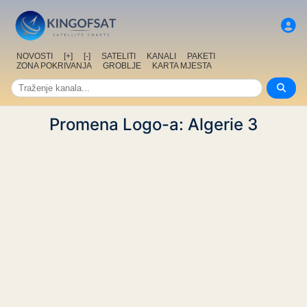
NOVOSTI
[+]
[-]
SATELITI
KANALI
PAKETI
ZONA POKRIVANJA
GROBLJE
KARTA MJESTA
Promena Logo-a: Algerie 3