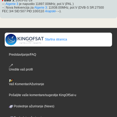
Badr 3
, 2003-02-18
--:
Algerie 3
je napustio 11897.00MHz, pol.V (PAL )
--: Nova frekvencija za
Algerie 3
: 11938.00MHz, pol.V (DVB-S SR:27500
FEC:3/4 SID:507 PID:100/110
Arapski
- --).
Startna stranica
Predstavljanje/FAQ
Uredite vaš profil
Vaš Komentar/Ažuriranje
Pošaljite vaše komentare/sugestije KingOfSat-u
Poslednje ažuriranje (News)