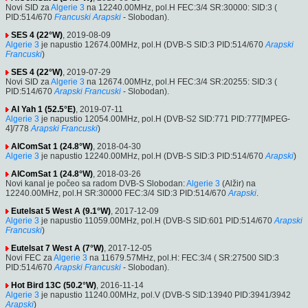
Novi SID za
Algerie 3
na 12240.00MHz, pol.H FEC:3/4 SR:30000: SID:3 (
PID:514/670
Francuski
Arapski
- Slobodan).
SES 4 (22°W)
, 2019-08-09
Algerie 3
je napustio 12674.00MHz, pol.H (DVB-S SID:3 PID:514/670
Arapski
Francuski
)
SES 4 (22°W)
, 2019-07-29
Novi SID za
Algerie 3
na 12674.00MHz, pol.H FEC:3/4 SR:20255: SID:3 (
PID:514/670
Arapski
Francuski
- Slobodan).
Al Yah 1 (52.5°E)
, 2019-07-11
Algerie 3
je napustio 12054.00MHz, pol.H (DVB-S2 SID:771 PID:777[MPEG-
4]/778
Arapski
Francuski
)
AlComSat 1 (24.8°W)
, 2018-04-30
Algerie 3
je napustio 12240.00MHz, pol.H (DVB-S SID:3 PID:514/670
Arapski
)
AlComSat 1 (24.8°W)
, 2018-03-26
Novi kanal je počeo sa radom DVB-S Slobodan:
Algerie 3
(Alžir) na
12240.00MHz, pol.H SR:30000 FEC:3/4 SID:3 PID:514/670
Arapski
.
Eutelsat 5 West A (9.1°W)
, 2017-12-09
Algerie 3
je napustio 11059.00MHz, pol.H (DVB-S SID:601 PID:514/670
Arapski
Francuski
)
Eutelsat 7 West A (7°W)
, 2017-12-05
Novi FEC za
Algerie 3
na 11679.57MHz, pol.H: FEC:3/4 ( SR:27500 SID:3
PID:514/670
Arapski
Francuski
- Slobodan).
Hot Bird 13C (50.2°W)
, 2016-11-14
Algerie 3
je napustio 11240.00MHz, pol.V (DVB-S SID:13940 PID:3941/3942
Arapski
)