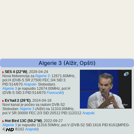
Algerie 3 (Alžir, Opšti)
SES 4 (22°W)
, 2026-04-24
Nova frekvencija za
Algerie 3
: 12671.60MHz,
pol.H (DVB-S SR:27500 FEC:3/4 SID:3
PID:514/670
Arapski
- Slobodan).
Algerie 3
je napustio 12674.00MHz, pol.H
(DVB-S SID:3 PID:514/670
Francuski
)
Es'hail 2 (26°E)
, 2024-04-18
Novi kanal je počeo sa radom DVB-S2
Slobodan:
Algerie 3
(Alžir) na 11310.00MHz,
pol.V SR:30000 FEC:2/3 SID:20512 PID:112/212
Arapski
.
Hot Bird 13C (50.2°W)
, 2022-09-27
Algerie 3
je napustio 11316.50MHz, pol.V (DVB-S2 SID:1616 PID:6161[MPEG-
4]
/6162
Arapski
)