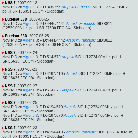
NSS 7
, 2007-09-12
Novi PID za
Algerie 3
: PID:308/256
Arapski
Francuski
SID:1 (12734.00MHz,
pol.H SR:16635 FEC:3/4 - Slobodan).
Eutelsat 33D
, 2007-08-25
Novi PID za
Algerie 3
: PID:4440/4441
Arapski
Francuski
SID:8811
(12539.00MHz, pol.H SR:27500 FEC:3/4 - Slobodan).
Eutelsat 33D
, 2007-06-25
Novi PID za
Algerie 3
: PID:4441/4442
Arapski
Francuski
SID:8811
(12539.00MHz, pol.H SR:27500 FEC:3/4 - Slobodan).
NSS 7
, 2007-03-24
Novi PID za
Algerie 3
: PID:514/670
Arapski
SID:1 (12734.00MHz, pol.H
SR:16635 FEC:3/4 - Slobodan).
NSS 7
, 2007-03-23
Novi PID za
Algerie 3
: PID:4194/4195
Arapski
SID:1 (12734.00MHz, pol.H
SR:16635 FEC:3/4 - Slobodan).
NSS 7
, 2007-02-27
Novi PID za
Algerie 3
: PID:514/670
Arapski
SID:1 (12734.00MHz, pol.H
SR:16635 FEC:3/4 - Slobodan).
NSS 7
, 2007-02-25
Novi PID za
Algerie 3
: PID:4194/670
Arapski
SID:1 (12734.00MHz, pol.H
SR:16635 FEC:3/4 - Slobodan).
Novi PID za
Algerie 3
: PID:4194/670
Arapski
SID:1 (12734.00MHz, pol.H
SR:16635 FEC:3/4 - Slobodan).
NSS 7
, 2007-02-23
Novi PID za
Algerie 3
: PID:4194/4195
Arapski
Francuski
SID:1 (12734.00MHz,
pol.H SR:16635 FEC:3/4 - Slobodan).