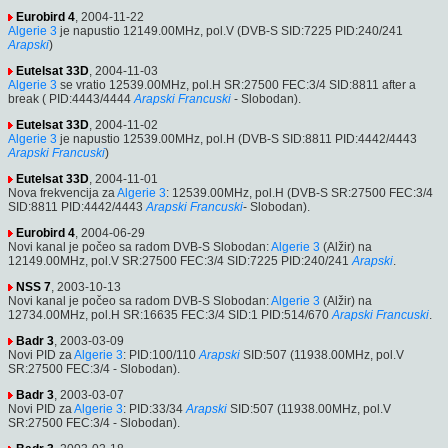
Eurobird 4
, 2004-11-22
Algerie 3
je napustio 12149.00MHz, pol.V (DVB-S SID:7225 PID:240/241
Arapski
)
Eutelsat 33D
, 2004-11-03
Algerie 3
se vratio 12539.00MHz, pol.H SR:27500 FEC:3/4 SID:8811 after a
break ( PID:4443/4444
Arapski
Francuski
- Slobodan).
Eutelsat 33D
, 2004-11-02
Algerie 3
je napustio 12539.00MHz, pol.H (DVB-S SID:8811 PID:4442/4443
Arapski
Francuski
)
Eutelsat 33D
, 2004-11-01
Nova frekvencija za
Algerie 3
: 12539.00MHz, pol.H (DVB-S SR:27500 FEC:3/4
SID:8811 PID:4442/4443
Arapski
Francuski
- Slobodan).
Eurobird 4
, 2004-06-29
Novi kanal je počeo sa radom DVB-S Slobodan:
Algerie 3
(Alžir) na
12149.00MHz, pol.V SR:27500 FEC:3/4 SID:7225 PID:240/241
Arapski
.
NSS 7
, 2003-10-13
Novi kanal je počeo sa radom DVB-S Slobodan:
Algerie 3
(Alžir) na
12734.00MHz, pol.H SR:16635 FEC:3/4 SID:1 PID:514/670
Arapski
Francuski
.
Badr 3
, 2003-03-09
Novi PID za
Algerie 3
: PID:100/110
Arapski
SID:507 (11938.00MHz, pol.V
SR:27500 FEC:3/4 - Slobodan).
Badr 3
, 2003-03-07
Novi PID za
Algerie 3
: PID:33/34
Arapski
SID:507 (11938.00MHz, pol.V
SR:27500 FEC:3/4 - Slobodan).