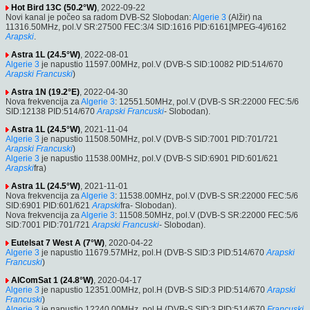
Hot Bird 13C (50.2°W)
, 2022-09-22
Novi kanal je počeo sa radom DVB-S2 Slobodan:
Algerie 3
(Alžir) na
11316.50MHz, pol.V SR:27500 FEC:3/4 SID:1616 PID:6161[MPEG-4]/6162
Arapski
.
Astra 1L (24.5°W)
, 2022-08-01
Algerie 3
je napustio 11597.00MHz, pol.V (DVB-S SID:10082 PID:514/670
Arapski
Francuski
)
Astra 1N (19.2°E)
, 2022-04-30
Nova frekvencija za
Algerie 3
: 12551.50MHz, pol.V (DVB-S SR:22000 FEC:5/6
SID:12138 PID:514/670
Arapski
Francuski
- Slobodan).
Astra 1L (24.5°W)
, 2021-11-04
Algerie 3
je napustio 11508.50MHz, pol.V (DVB-S SID:7001 PID:701/721
Arapski
Francuski
)
Algerie 3
je napustio 11538.00MHz, pol.V (DVB-S SID:6901 PID:601/621
Arapski
fra)
Astra 1L (24.5°W)
, 2021-11-01
Nova frekvencija za
Algerie 3
: 11538.00MHz, pol.V (DVB-S SR:22000 FEC:5/6
SID:6901 PID:601/621
Arapski
fra- Slobodan).
Nova frekvencija za
Algerie 3
: 11508.50MHz, pol.V (DVB-S SR:22000 FEC:5/6
SID:7001 PID:701/721
Arapski
Francuski
- Slobodan).
Eutelsat 7 West A (7°W)
, 2020-04-22
Algerie 3
je napustio 11679.57MHz, pol.H (DVB-S SID:3 PID:514/670
Arapski
Francuski
)
AlComSat 1 (24.8°W)
, 2020-04-17
Algerie 3
je napustio 12351.00MHz, pol.H (DVB-S SID:3 PID:514/670
Arapski
Francuski
)
Algerie 3
je napustio 12240.00MHz, pol.H (DVB-S SID:3 PID:514/670
Francuski