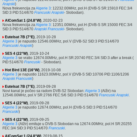
Arapski
)
Nova frekvencija za
Algerie 3
: 12232.00MHz, pol.H (DVB-S SR:15910 FEC:3/4
SID:3 PID:514/670
Francuski
Arapski
- Slobodan).
AlComSat 1 (24.8°W)
, 2020-02-23
Nova frekvencija za
Algerie 3
: 12351.00MHz, pol.H (DVB-S SR:15000 FEC:3/4
SID:3 PID:514/670
Arapski
Francuski
- Slobodan).
Eutelsat 7B (7°E)
, 2019-10-28
Algerie 3
je napustio 12546.00MHz, pol.V (DVB-S2 SID:3 PID:514/670
Francuski
Arapski
)
SES 4 (22°W)
, 2019-10-24
Algerie 3
se vratio 12674.00MHz, pol.H SR:20740 FEC:3/4 SID:3 after a break (
PID:514/670
Francuski
- Slobodan).
Hot Bird 13E (16°W)
, 2019-10-08
Algerie 3
je napustio 11623.00MHz, pol.V (DVB-S SID:10706 PID:1106/1206
Arapski
Francuski
)
Eutelsat 7B (7°E)
, 2019-09-28
Novi kanal je počeo sa radom DVB-S2 Slobodan:
Algerie 3
(Alžir) na
12546.00MHz, pol.V SR:2766 FEC:5/6 SID:3 PID:514/670
Francuski
Arapski
.
SES 4 (22°W)
, 2019-09-28
Algerie 3
je napustio 12674.00MHz, pol.H (DVB-S SID:3 PID:514/670
Francuski
)
SES 4 (22°W)
, 2019-09-25
Algerie 3
(Alžir) emituje u DVB-S Slobodan na 12674.00MHz, pol.H SR:20255
FEC:3/4 SID:3 PID:514/670
Francuski
.
AlComSat 1 (24.8°W)
, 2019-08-15