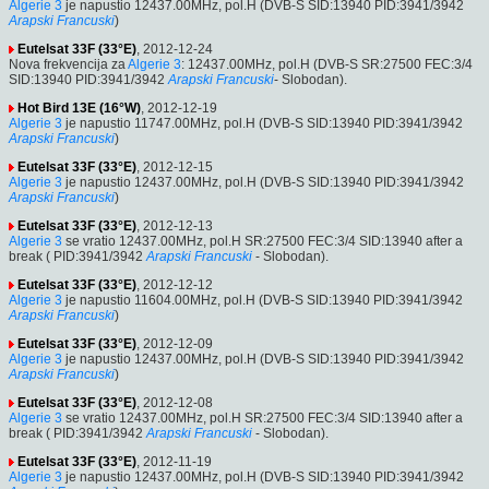
Algerie 3
je napustio 12437.00MHz, pol.H (DVB-S SID:13940 PID:3941/3942
Arapski
Francuski
)
Eutelsat 33F (33°E)
, 2012-12-24
Nova frekvencija za
Algerie 3
: 12437.00MHz, pol.H (DVB-S SR:27500 FEC:3/4
SID:13940 PID:3941/3942
Arapski
Francuski
- Slobodan).
Hot Bird 13E (16°W)
, 2012-12-19
Algerie 3
je napustio 11747.00MHz, pol.H (DVB-S SID:13940 PID:3941/3942
Arapski
Francuski
)
Eutelsat 33F (33°E)
, 2012-12-15
Algerie 3
je napustio 12437.00MHz, pol.H (DVB-S SID:13940 PID:3941/3942
Arapski
Francuski
)
Eutelsat 33F (33°E)
, 2012-12-13
Algerie 3
se vratio 12437.00MHz, pol.H SR:27500 FEC:3/4 SID:13940 after a
break ( PID:3941/3942
Arapski
Francuski
- Slobodan).
Eutelsat 33F (33°E)
, 2012-12-12
Algerie 3
je napustio 11604.00MHz, pol.H (DVB-S SID:13940 PID:3941/3942
Arapski
Francuski
)
Eutelsat 33F (33°E)
, 2012-12-09
Algerie 3
je napustio 12437.00MHz, pol.H (DVB-S SID:13940 PID:3941/3942
Arapski
Francuski
)
Eutelsat 33F (33°E)
, 2012-12-08
Algerie 3
se vratio 12437.00MHz, pol.H SR:27500 FEC:3/4 SID:13940 after a
break ( PID:3941/3942
Arapski
Francuski
- Slobodan).
Eutelsat 33F (33°E)
, 2012-11-19
Algerie 3
je napustio 12437.00MHz, pol.H (DVB-S SID:13940 PID:3941/3942