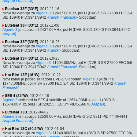
Arapski
Francuski
)
Eutelsat 33F (33°E)
, 2012-11-16
Nova frekvencija za
Algerie 3
: 12437.00MHz, pol.H (DVB-S SR:27500 FEC:3/4
SID:13940 PID:3941/3942
Arapski
Francuski
- Slobodan).
Eutelsat 33F (33°E)
, 2012-11-08
Algerie 3
je napustio 12437.00MHz, pol.H (DVB-S SID:13940 PID:3941/3942
Arapski
)
Eutelsat 33F (33°E)
, 2012-10-26
Nova frekvencija za
Algerie 3
: 12437.00MHz, pol.H (DVB-S SR:27500 FEC:3/4
SID:13940 PID:3941/3942
Arapski
- Slobodan).
Eutelsat 33F (33°E)
, 2012-10-23
Nova frekvencija za
Algerie 3
: 11604.00MHz, pol.H (DVB-S SR:27500 FEC:5/6
SID:13940 PID:3941/3942
Arapski
Francuski
- Slobodan).
Hot Bird 13E (16°W)
, 2012-10-22
Novi kanal je počeo sa radom DVB-S Slobodan:
Algerie 3
(Alžir) na
11747.00MHz, pol.H SR:27500 FEC:3/4 SID:13940 PID:3941/3942
Arapski
Francuski
.
SES 4 (22°W)
, 2012-04-19
Algerie 3
switched to SES 4 satellite at 12674.00MHz, pol.H (DVB-S ,
12674.00MHz, pol.H SR:20255 FEC:3/4 PID:514/670
Arapski
).
Eutelsat 33D
, 2012-04-02
Algerie 3
je napustio 12539.00MHz, pol.H (DVB-S SID:8811 PID:4440/4441
Arapski
Francuski
)
Hot Bird 13C (50.2°W)
, 2012-01-04
Nova frekvencija za
Algerie 3
: 11240.00MHz, pol.V (DVB-S SR:27500 FEC:3/4