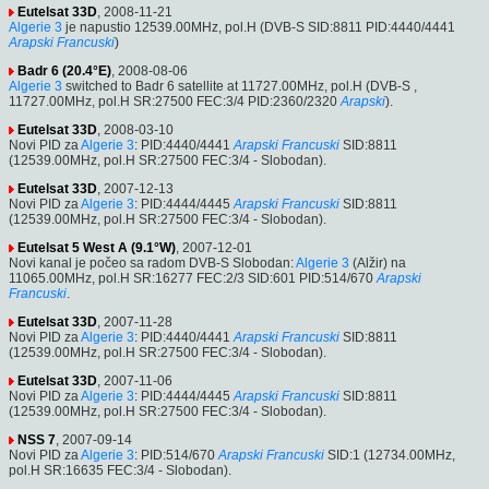
Eutelsat 33D
, 2008-11-21
Algerie 3
je napustio 12539.00MHz, pol.H (DVB-S SID:8811 PID:4440/4441
Arapski
Francuski
)
Badr 6 (20.4°E)
, 2008-08-06
Algerie 3
switched to Badr 6 satellite at 11727.00MHz, pol.H (DVB-S ,
11727.00MHz, pol.H SR:27500 FEC:3/4 PID:2360/2320
Arapski
).
Eutelsat 33D
, 2008-03-10
Novi PID za
Algerie 3
: PID:4440/4441
Arapski
Francuski
SID:8811
(12539.00MHz, pol.H SR:27500 FEC:3/4 - Slobodan).
Eutelsat 33D
, 2007-12-13
Novi PID za
Algerie 3
: PID:4444/4445
Arapski
Francuski
SID:8811
(12539.00MHz, pol.H SR:27500 FEC:3/4 - Slobodan).
Eutelsat 5 West A (9.1°W)
, 2007-12-01
Novi kanal je počeo sa radom DVB-S Slobodan:
Algerie 3
(Alžir) na
11065.00MHz, pol.H SR:16277 FEC:2/3 SID:601 PID:514/670
Arapski
Francuski
.
Eutelsat 33D
, 2007-11-28
Novi PID za
Algerie 3
: PID:4440/4441
Arapski
Francuski
SID:8811
(12539.00MHz, pol.H SR:27500 FEC:3/4 - Slobodan).
Eutelsat 33D
, 2007-11-06
Novi PID za
Algerie 3
: PID:4444/4445
Arapski
Francuski
SID:8811
(12539.00MHz, pol.H SR:27500 FEC:3/4 - Slobodan).
NSS 7
, 2007-09-14
Novi PID za
Algerie 3
: PID:514/670
Arapski
Francuski
SID:1 (12734.00MHz,
pol.H SR:16635 FEC:3/4 - Slobodan).