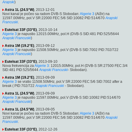
Arapski
)
Astra 1L (24.5°W)
, 2013-12-01
Novi kanal je počeo sa radom DVB-S Slobodan:
Algerie 3
(Alžir) na
11597.00MHz, pol.V SR:22000 FEC:5/6 SID:10082 PID:514/670
Arapski
Francuski
.
Eutelsat 33F (33°E)
, 2013-10-14
Algerie 3
je napustio 12015.00MHz, pol.H (DVB-S SID:481 PID:525/5644
Arapski
Francuski
)
Astra 1M (19.2°E)
, 2013-09-12
Algerie 3
je napustio 11508.50MHz, pol.V (DVB-S SID:7002 PID:702/722
Arapski
Francuski
)
Eutelsat 33F (33°E)
, 2013-09-10
Nova frekvencija za
Algerie 3
: 12015.00MHz, pol.H (DVB-S SR:27500 FEC:3/4
SID:481 PID:525/5644
Arapski
Francuski
- Slobodan).
Astra 1M (19.2°E)
, 2013-09-09
Algerie 3
se vratio 11508.50MHz, pol.V SR:22000 FEC:5/6 SID:7002 after a
break ( PID:702/722
Arapski
Francuski
- Slobodan).
Astra 1L (24.5°W)
, 2013-09-09
Algerie 3
je napustio 11597.00MHz, pol.V (DVB-S SID:10082 PID:514/670
Arapski
Francuski
)
Astra 1L (24.5°W)
, 2013-09-05
Novi kanal je počeo sa radom DVB-S Slobodan:
Algerie 3
(Alžir) na
11597.00MHz, pol.V SR:22000 FEC:5/6 SID:10082 PID:514/670
Arapski
Francuski
.
Eutelsat 33F (33°E)
, 2012-12-26