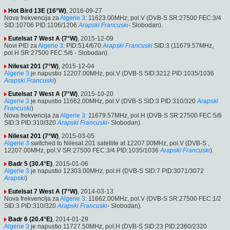
Hot Bird 13E (16°W)
, 2016-09-27
Nova frekvencija za
Algerie 3
: 11623.00MHz, pol.V (DVB-S SR:27500 FEC:3/4
SID:10706 PID:1106/1206
Arapski
Francuski
- Slobodan).
Eutelsat 7 West A (7°W)
, 2015-12-09
Novi PID za
Algerie 3
: PID:514/670
Arapski
Francuski
SID:3 (11679.57MHz,
pol.H SR:27500 FEC:5/6 - Slobodan).
Nilesat 201 (7°W)
, 2015-12-04
Algerie 3
je napustio 12207.00MHz, pol.V (DVB-S SID:3212 PID:1035/1036
Arapski
Francuski
)
Eutelsat 7 West A (7°W)
, 2015-10-20
Algerie 3
je napustio 11662.00MHz, pol.V (DVB-S SID:3 PID:310/320
Arapski
Francuski
)
Nova frekvencija za
Algerie 3
: 11679.57MHz, pol.H (DVB-S SR:27500 FEC:5/6
SID:3 PID:310/320
Arapski
Francuski
- Slobodan).
Nilesat 201 (7°W)
, 2015-03-05
Algerie 3
switched to Nilesat 201 satellite at 12207.00MHz, pol.V (DVB-S ,
12207.00MHz, pol.V SR:27500 FEC:3/4 PID:1035/1036
Arapski
Francuski
).
Badr 5 (30.4°E)
, 2015-01-06
Algerie 3
je napustio 12303.00MHz, pol.H (DVB-S SID:7 PID:3071/3072
Arapski
)
Eutelsat 7 West A (7°W)
, 2014-03-13
Nova frekvencija za
Algerie 3
: 11662.00MHz, pol.V (DVB-S SR:27500 FEC:1/2
SID:3 PID:310/320
Arapski
Francuski
- Slobodan).
Badr 6 (20.4°E)
, 2014-01-29
Algerie 3
je napustio 11727.50MHz, pol.H (DVB-S SID:23 PID:2360/2320