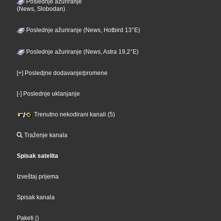
Poslednje ažuriranje
(News, Slobodan)
Poslednje ažuriranje (News, Hotbird 13°E)
Poslednje ažuriranje (News, Astra 19,2°E)
[+] Posledjne dodavanje/promene
[-] Poslednje uklanjanje
Trenutno nekodirani kanali (5)
Traženje kanala
Spisak satelita
Izveštaj prijema
Spisak kanala
Paketi
()