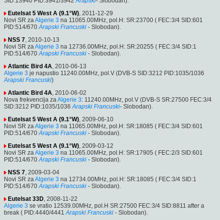
SID:13940 PID:3941/3942
Arapski
- Slobodan).
Eutelsat 5 West A (9.1°W)
, 2011-12-29
Novi SR za
Algerie 3
na 11065.00MHz, pol.H: SR:23700 ( FEC:3/4 SID:601
PID:514/670
Arapski
Francuski
- Slobodan).
NSS 7
, 2010-10-13
Novi SR za
Algerie 3
na 12736.00MHz, pol.H: SR:20255 ( FEC:3/4 SID:1
PID:514/670
Arapski
Francuski
- Slobodan).
Atlantic Bird 4A
, 2010-06-13
Algerie 3
je napustio 11240.00MHz, pol.V (DVB-S SID:3212 PID:1035/1036
Arapski
Francuski
)
Atlantic Bird 4A
, 2010-06-02
Nova frekvencija za
Algerie 3
: 11240.00MHz, pol.V (DVB-S SR:27500 FEC:3/4
SID:3212 PID:1035/1036
Arapski
Francuski
- Slobodan).
Eutelsat 5 West A (9.1°W)
, 2009-06-10
Novi SR za
Algerie 3
na 11065.00MHz, pol.H: SR:18085 ( FEC:3/4 SID:601
PID:514/670
Arapski
Francuski
- Slobodan).
Eutelsat 5 West A (9.1°W)
, 2009-03-12
Novi SR za
Algerie 3
na 11065.00MHz, pol.H: SR:17905 ( FEC:2/3 SID:601
PID:514/670
Arapski
Francuski
- Slobodan).
NSS 7
, 2009-03-04
Novi SR za
Algerie 3
na 12734.00MHz, pol.H: SR:18085 ( FEC:3/4 SID:1
PID:514/670
Arapski
Francuski
- Slobodan).
Eutelsat 33D
, 2008-11-22
Algerie 3
se vratio 12539.00MHz, pol.H SR:27500 FEC:3/4 SID:8811 after a
break ( PID:4440/4441
Arapski
Francuski
- Slobodan).