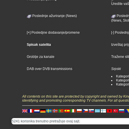
Uredite vaš 
Poslednje ažuriranje (News)
Posledn
(News, Slo
[+] Posledjne dodavanje/promene
[-] Posledn
Spisak satelita
Izveštaj pr
Groblje za kanale
Tražene sl
DAB over DVB transmissions
Srpski
Kategori
Kategori
Kategori
All contents on this site are protected by copyright and owned by Ki
identifying and promoting corresponding TV channels. For all questi
5241 korisnika trenutno pretražuje ovaj sajt.