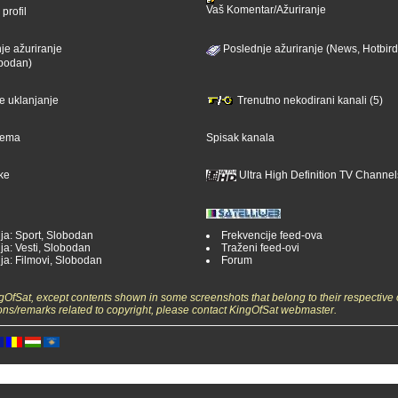
Vaš Komentar/Ažuriranje
profil
je ažuriranje
Poslednje ažuriranje (News, Hotbird
bodan)
je uklanjanje
Trenutno nekodirani kanali (5)
ijema
Spisak kanala
ike
Ultra High Definition TV Channel
ja: Sport, Slobodan
Frekvencije feed-ova
ja: Vesti, Slobodan
Traženi feed-ovi
ja: Filmovi, Slobodan
Forum
ngOfSat, except contents shown in some screenshots that belong to their respective 
ons/remarks related to copyright, please contact KingOfSat webmaster.