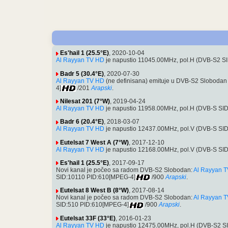
Es'hail 1 (25.5°E)
, 2020-10-04
Al Rayyan TV HD
je napustio 11045.00MHz, pol.H (DVB-S2 S
Badr 5 (30.4°E)
, 2020-07-30
Al Rayyan TV HD
(ne definisana) emituje u DVB-S2 Sloboda
4]
/201
Arapski
.
Nilesat 201 (7°W)
, 2019-04-24
Al Rayyan TV HD
je napustio 11958.00MHz, pol.H (DVB-S SI
Badr 6 (20.4°E)
, 2018-03-07
Al Rayyan TV HD
je napustio 12437.00MHz, pol.V (DVB-S SI
Eutelsat 7 West A (7°W)
, 2017-12-10
Al Rayyan TV HD
je napustio 12168.00MHz, pol.V (DVB-S SI
Es'hail 1 (25.5°E)
, 2017-09-17
Novi kanal je počeo sa radom DVB-S2 Slobodan:
Al Rayyan 
SID:10110 PID:610[MPEG-4]
/900
Arapski
.
Eutelsat 8 West B (8°W)
, 2017-08-14
Novi kanal je počeo sa radom DVB-S2 Slobodan:
Al Rayyan 
SID:510 PID:610[MPEG-4]
/900
Arapski
.
Eutelsat 33F (33°E)
, 2016-01-23
Al Rayyan TV HD
je napustio 12475.00MHz, pol.H (DVB-S2 