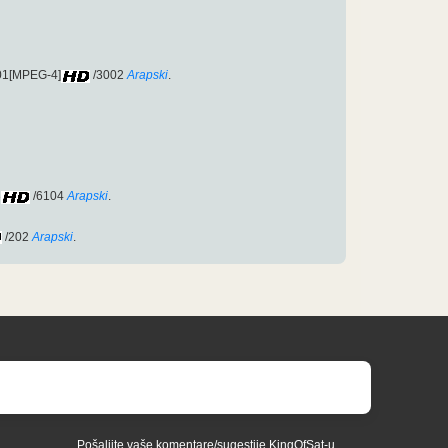
001[MPEG-4]
/3002
Arapski
.
3
/6104
Arapski
.
/202
Arapski
.
Pošaljite vaše komentare/sugestije KingOfSat-u