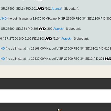
 SR:27500: SID:1 ( PID:201
/202
Arapski
- Slobodan).
TV HD
(ne definisana) na 12475.00MHz, pol.H SR:29900 FEC:3/4 SID:2100 PID:3
 SR:27500: SID:33 ( PID:208
/209
Arapski
- Slobodan).
/6 ( SR:27500 SID:6102 PID:6103
/6104
Arapski
- Slobodan).
V HD
(ne definisana) na 12168.00MHz, pol.V SR:27500 FEC:3/4 SID:6102 PID:610
V HD
(ne definisana) na 12437.00MHz, pol.V SR:27500 FEC:3/4 SID:2 PID:201