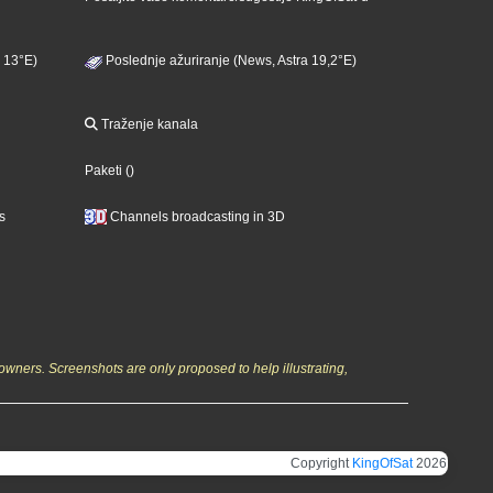
 13°E)
Poslednje ažuriranje (News, Astra 19,2°E)
Traženje kanala
Paketi
()
s
Channels broadcasting in 3D
owners. Screenshots are only proposed to help illustrating,
Copyright
KingOfSat
2026