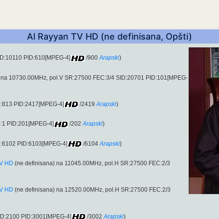
Al Rayyan TV HD (ne definisana, Opšti)
ID:10110 PID:610[MPEG-4]
/900
Arapski
)
n na 10730.00MHz, pol.V SR:27500 FEC:3/4 SID:20701 PID:101[MPEG-
D:813 PID:2417[MPEG-4]
/2419
Arapski
)
D:1 PID:201[MPEG-4]
/202
Arapski
)
D:6102 PID:6103[MPEG-4]
/6104
Arapski
)
TV HD
(ne definisana) na 11045.00MHz, pol.H SR:27500 FEC:2/3
TV HD
(ne definisana) na 12520.00MHz, pol.H SR:27500 FEC:2/3
SID:2100 PID:3001[MPEG-4]
/3002
Arapski
)