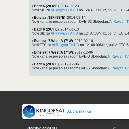
Badr 6 (20.4°E)
, 2014-01-23
Novi SID za
Al Rayyan TV HD
na 12437.00MHz, pol.V FEC:3/4
Eutelsat 33F (33°E)
, 2014-01-14
Novi kanal je počeo sa radom DVB-S2 Slobodan:
Al Rayyan 
Badr 6 (20.4°E)
, 2014-01-13
Novi SID za
Al Rayyan TV HD
na 12437.00MHz, pol.V FEC:3/4
Eutelsat 7 West A (7°W)
, 2013-02-18
Novi FEC za
Al Rayyan TV HD
na 12168.00MHz, pol.V: FEC:5
Eutelsat 7 West A (7°W)
, 2012-12-06
Novi kanal je počeo sa radom DVB-S Slobodan:
Al Rayyan T
Badr 6 (20.4°E)
, 2012-12-06
Novi kanal je počeo sa radom DVB-S Slobodan:
Al Rayyan T
Startna stranica
Predstavljanje/FAQ