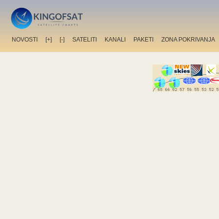
NOVOSTI
[+]
[-]
SATELITI
KANALI
PAKETI
ZONA POKRIVANJA