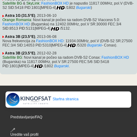
Satellite BG
&
SkyLink
:
FashionBOX HD
je napustio 11817.00MHz, pol.V (DVB-
S2 SID:5418 PID:1801[MPEG-4]
/1802
Bugarski
)
Astra 1G (31.5°E)
, 2013-06-10
Orange Romania
: Novi kanal je počeo sa radom DVB-S2 Viaccess 5.0:
FashionBOX HD
(Bugarska) na 12402.00MHz, pol.V SR:30000 FEC:3/4
SID:8513 PID:5131[MPEG-4]
/5132.
Astra 3B (23.5°E)
, 2013-06-08
Nova frekvencija za
FashionBOX HD
: 11934.00MHz, pol.V (DVB-S2 SR:27500
FEC:3/4 SID:14053 PID:5310[MPEG-4]
/5320
Bugarski
- Conax).
Astra 3B (23.5°E)
, 2012-02-28
Satellite BG
: Novi kanal je počeo sa radom DVB-S2 Conax:
FashionBOX HD
(Bugarska) na 11817.00MHz, pol.V SR:27500 FEC:5/6 SID:5418
PID:1801[MPEG-4]
/1802
Bugarski
.
Startna stranica
Predstavljanje/FAQ
Uredite vaš profil