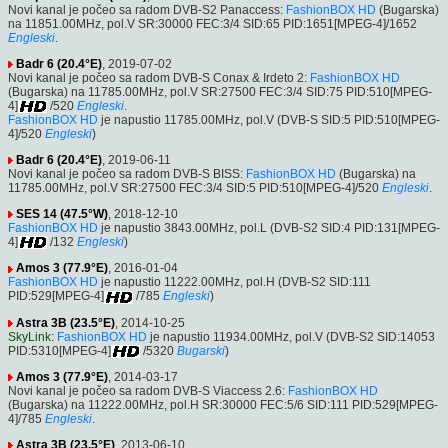
Novi kanal je počeo sa radom DVB-S2 Panaccess:
FashionBOX HD
(Bugarska)
na 11851.00MHz, pol.V SR:30000 FEC:3/4 SID:65 PID:1651[MPEG-4]/1652
Engleski
.
Badr 6 (20.4°E)
, 2019-07-02
Novi kanal je počeo sa radom DVB-S Conax & Irdeto 2:
FashionBOX HD
(Bugarska) na 11785.00MHz, pol.V SR:27500 FEC:3/4 SID:75 PID:510[MPEG-
4]
/520
Engleski
.
FashionBOX HD
je napustio 11785.00MHz, pol.V (DVB-S SID:5 PID:510[MPEG-
4]/520
Engleski
)
Badr 6 (20.4°E)
, 2019-06-11
Novi kanal je počeo sa radom DVB-S BISS:
FashionBOX HD
(Bugarska) na
11785.00MHz, pol.V SR:27500 FEC:3/4 SID:5 PID:510[MPEG-4]/520
Engleski
.
SES 14 (47.5°W)
, 2018-12-10
FashionBOX HD
je napustio 3843.00MHz, pol.L (DVB-S2 SID:4 PID:131[MPEG-
4]
/132
Engleski
)
Amos 3 (77.9°E)
, 2016-01-04
FashionBOX HD
je napustio 11222.00MHz, pol.H (DVB-S2 SID:111
PID:529[MPEG-4]
/785
Engleski
)
Astra 3B (23.5°E)
, 2014-10-25
SkyLink
:
FashionBOX HD
je napustio 11934.00MHz, pol.V (DVB-S2 SID:14053
PID:5310[MPEG-4]
/5320
Bugarski
)
Amos 3 (77.9°E)
, 2014-03-17
Novi kanal je počeo sa radom DVB-S Viaccess 2.6:
FashionBOX HD
(Bugarska) na 11222.00MHz, pol.H SR:30000 FEC:5/6 SID:111 PID:529[MPEG-
4]/785
Engleski
.
Astra 3B (23.5°E)
, 2013-06-10