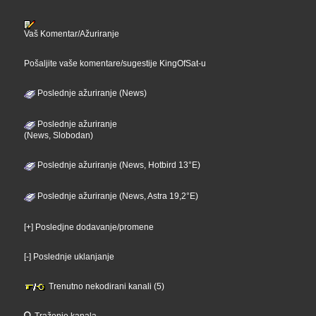
Vaš Komentar/Ažuriranje
Pošaljite vaše komentare/sugestije KingOfSat-u
Poslednje ažuriranje (News)
Poslednje ažuriranje
(News, Slobodan)
Poslednje ažuriranje (News, Hotbird 13°E)
Poslednje ažuriranje (News, Astra 19,2°E)
[+] Posledjne dodavanje/promene
[-] Poslednje uklanjanje
Trenutno nekodirani kanali (5)
Traženje kanala