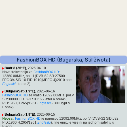
FashionBOX HD (Bugarska, Stil života)
Badr 8 (26°E)
, 2026-04-10
Nova frekvencija za
FashionBOX HD
:
12380.00MHz, pol.H (DVB-S2 SR:27500
FEC:3/4 SID:10 PID:1010[MPEG-4]/2010 aac
Engleski
- Irdeto 2).
BulgariaSat (1.9°E)
, 2025-06-16
FashionBOX HD
se vratio 12092.00MHz, pol.V
SR:30000 FEC:2/3 SID:592 after a break (
PID:1960[H.265]/1961
Engleski
- BulCrypt &
Conax).
BulgariaSat (1.9°E)
, 2025-06-15
Neosat
:
FashionBOX HD
je napustio 12092.00MHz, pol.V (DVB-S2 SID:592
PID:1960[H.265]/1961
Engleski
), I ne emituje više ni na jednom satelitu u
Evropi.