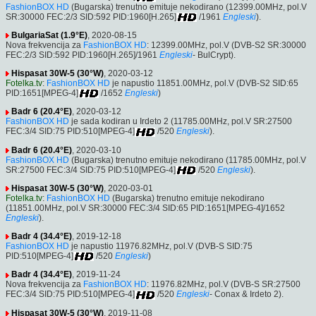
FashionBOX HD
(Bugarska) trenutno emituje nekodirano (12399.00MHz, pol.V
SR:30000 FEC:2/3 SID:592 PID:1960[H.265]
/1961
Engleski
).
BulgariaSat (1.9°E)
, 2020-08-15
Nova frekvencija za
FashionBOX HD
: 12399.00MHz, pol.V (DVB-S2 SR:30000
FEC:2/3 SID:592 PID:1960[H.265]/1961
Engleski
- BulCrypt).
Hispasat 30W-5 (30°W)
, 2020-03-12
Fotelka.tv
:
FashionBOX HD
je napustio 11851.00MHz, pol.V (DVB-S2 SID:65
PID:1651[MPEG-4]
/1652
Engleski
)
Badr 6 (20.4°E)
, 2020-03-12
FashionBOX HD
je sada kodiran u Irdeto 2 (11785.00MHz, pol.V SR:27500
FEC:3/4 SID:75 PID:510[MPEG-4]
/520
Engleski
).
Badr 6 (20.4°E)
, 2020-03-10
FashionBOX HD
(Bugarska) trenutno emituje nekodirano (11785.00MHz, pol.V
SR:27500 FEC:3/4 SID:75 PID:510[MPEG-4]
/520
Engleski
).
Hispasat 30W-5 (30°W)
, 2020-03-01
Fotelka.tv
:
FashionBOX HD
(Bugarska) trenutno emituje nekodirano
(11851.00MHz, pol.V SR:30000 FEC:3/4 SID:65 PID:1651[MPEG-4]/1652
Engleski
).
Badr 4 (34.4°E)
, 2019-12-18
FashionBOX HD
je napustio 11976.82MHz, pol.V (DVB-S SID:75
PID:510[MPEG-4]
/520
Engleski
)
Badr 4 (34.4°E)
, 2019-11-24
Nova frekvencija za
FashionBOX HD
: 11976.82MHz, pol.V (DVB-S SR:27500
FEC:3/4 SID:75 PID:510[MPEG-4]
/520
Engleski
- Conax & Irdeto 2).
Hispasat 30W-5 (30°W)
, 2019-11-08