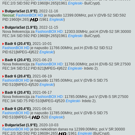
FEC:2/3 SID:592 PID:1960[H.265]/1961
Engleski
- BulCrypt).
BulgariaSat (1.9°E)
, 2022-11-16
Neosat
:
FashionBOX HD
je napustio 12399.00MHz, pol.V (DVB-S2 SID:592
PID:1960[H.265]
/1961
Engleski
)
BulgariaSat (1.9°E)
, 2022-11-15
Nova frekvencija za
FashionBOX HD
: 12303.00MHz, pol.H (DVB-S2 SR:30000
FEC:3/4 SID:592 PID:1960[H.265]/1961
Engleski
- BulCrypt).
Badr 6 (20.4°E)
, 2021-10-01
FashionBOX HD
je napustio 11766.00MHz, pol.H (DVB-S2 SID:512
PID:621[MPEG-4]/622
Engleski
)
Badr 6 (20.4°E)
, 2021-06-23
Nova frekvencija za
FashionBOX HD
: 11766.00MHz, pol.H (DVB-S2 SR:27500
FEC:3/4 SID:512 PID:621[MPEG-4]/622
Engleski
- Irdeto 2).
Badr 6 (20.4°E)
, 2021-06-19
FashionBOX HD
je napustio 11785.00MHz, pol.V (DVB-S SID:75
PID:510[MPEG-4]/520
Engleski
)
Badr 6 (20.4°E)
, 2021-06-17
Nova frekvencija za
FashionBOX HD
: 11785.00MHz, pol.V (DVB-S SR:27500
FEC:3/4 SID:75 PID:510[MPEG-4]/520
Engleski
- Irdeto 2).
Badr 6 (20.4°E)
, 2021-06-01
FashionBOX HD
je napustio 11785.00MHz, pol.V (DVB-S SID:75
PID:510[MPEG-4]
/520
Engleski
)
BulgariaSat (1.9°E)
, 2020-10-03
FashionBOX HD
je bio nekodiran danas na 12399.00MHz, pol.V SR:30000
FEC:2/3 SID:592 PID:1960[H.265]
/1961
Engleski
(BulCrypt).